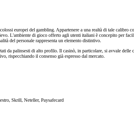
olossi europei del gambling. Appartenere a una realtà di tale calibro cost
lievo. L'ambiente di gioco offerto agli utenti italiani è concepito per faci
alità del personale rappresenta un elemento distintivo.
rtati da palinsesti di alto profilo. Il casinò, in particolare, si avvale del
tivo, rispecchiando il consenso già espresso dal mercato.
stro, Skrill, Neteller, Paysafecard