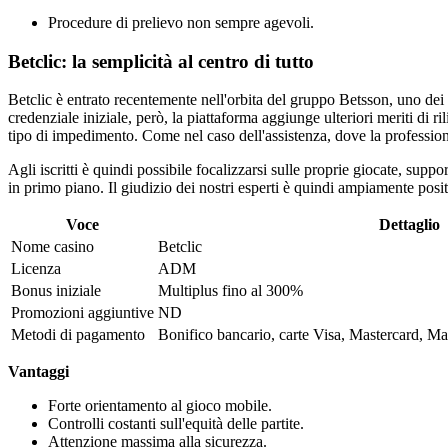
Procedure di prelievo non sempre agevoli.
Betclic: la semplicità al centro di tutto
Betclic è entrato recentemente nell'orbita del gruppo Betsson, uno dei c
credenziale iniziale, però, la piattaforma aggiunge ulteriori meriti di ri
tipo di impedimento. Come nel caso dell'assistenza, dove la profession
Agli iscritti è quindi possibile focalizzarsi sulle proprie giocate, suppo
in primo piano. Il giudizio dei nostri esperti è quindi ampiamente posi
Voce
Dettaglio
Nome casino
Betclic
Licenza
ADM
Bonus iniziale
Multiplus fino al 300%
Promozioni aggiuntive
ND
Metodi di pagamento
Bonifico bancario, carte Visa, Mastercard, Mae
Vantaggi
Forte orientamento al gioco mobile.
Controlli costanti sull'equità delle partite.
Attenzione massima alla sicurezza.