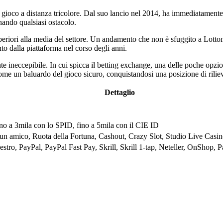
oco a distanza tricolore. Dal suo lancio nel 2014, ha immediatamente di
inando qualsiasi ostacolo.
a superiori alla media del settore. Un andamento che non è sfuggito a Lott
to dalla piattaforma nel corso degli anni.
 ineccepibile. In cui spicca il betting exchange, una delle poche opzioni
come un baluardo del gioco sicuro, conquistandosi una posizione di rilievo
Dettaglio
ino a 3mila con lo SPID, fino a 5mila con il CIE ID
 un amico, Ruota della Fortuna, Cashout, Crazy Slot, Studio Live Casi
stro, PayPal, PayPal Fast Pay, Skrill, Skrill 1-tap, Neteller, OnShop, P