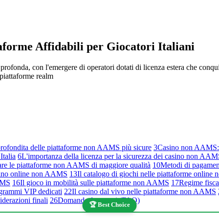
orme Affidabili per Giocatori Italiani
rofonda, con l'emergere di operatori dotati di licenza estera che conqui
 piattaforme realm
profondita delle piattaforme non AAMS più sicure
3
Casino non AAMS: u
Italia
6
L'importanza della licenza per la sicurezza dei casino non AA
uare le piattaforme non AAMS di maggiore qualità
10
Metodi di pagamen
asino online non AAMS
13
Il catalogo di giochi nelle piattaforme onli
AAMS
16
Il gioco in mobilità sulle piattaforme non AAMS
17
Regime fisca
grammi VIP dedicati
22
Il casino dal vivo nelle piattaforme non AAMS
derazioni finali
26
Domande frequenti (FAQ)
🏆 Best Choice