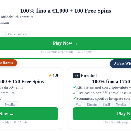
100% fino a €1,000 + 100 Free Spins
affidabilità garantita
remium
ll
Bank Transfer
Play Now →
18+ | Gamble responsibly | T&C Apply
st Bonus
⚡ Fast Wi
Eurobet
4.9
★
#3
500 + 150 Free Spins
100% fino a €750 
cia da 50+ anni
Ritiri istantanei con criptovalute
✓
li premium
Live casino con 250+ tavoli esclus
✓
/7
Scommesse sportive integrate con 
✓
Neteller
Visa
Bitcoin
Skrill
Neteller
 Now →
Play 
onsibly | T&C Apply
18+ | Gamble respon