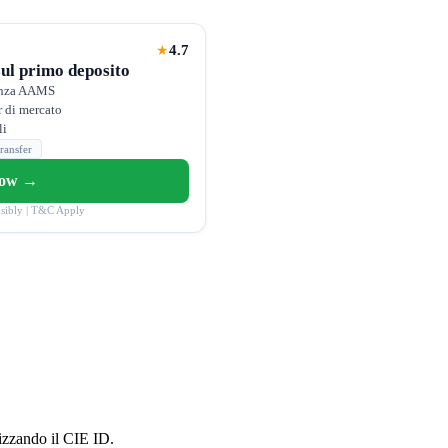
4.7
★
ul primo deposito
cenza AAMS
 di mercato
li
ransfer
Now →
sibly | T&C Apply
lizzando il CIE ID.