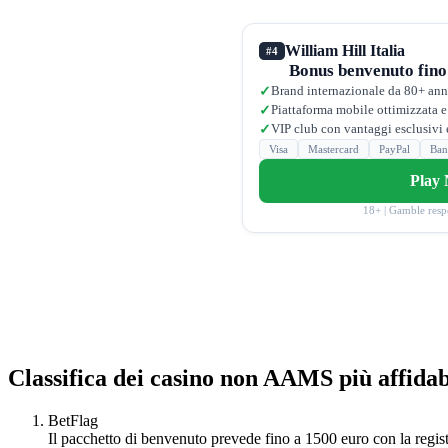
William Hill Italia
#4
Bonus benvenuto fino
Brand internazionale da 80+ ann
✓
Piattaforma mobile ottimizzata e
✓
VIP club con vantaggi esclusivi
✓
Visa
Mastercard
PayPal
Ban
Play
18+ | Gamble resp
Classifica dei casino non AAMS più affidab
BetFlag
Il pacchetto di benvenuto prevede fino a 1500 euro con la regist