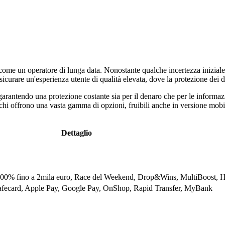
come un operatore di lunga data. Nonostante qualche incertezza iniziale
sicurare un'esperienza utente di qualità elevata, dove la protezione dei d
ntendo una protezione costante sia per il denaro che per le informazion
iochi offrono una vasta gamma di opzioni, fruibili anche in versione mob
Dettaglio
100% fino a 2mila euro, Race del Weekend, Drop&Wins, MultiBoost, 
Paysafecard, Apple Pay, Google Pay, OnShop, Rapid Transfer, MyBank