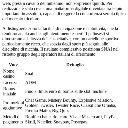
web, presa a cavallo del millennio, non sorprende quindi. Per
realizzarla è stata creata una piattaforma digitale diventata tra le più
importanti in assoluto, capace di reggere la concorrenza serrata tipica
del mercato tricolore.
A distinguerla sono la facilità di navigazione e l'intuitività, che la
rendono adatta anche agli utenti meno esperti. I palinsesti si
dimostrano all'altezza delle aspettative, con un cartellone sportivo
particolarmente ricco, che spazia dagli sport più seguiti alle
discipline di nicchia. Il risultato complessivo posiziona SNAI nel
ristretto gruppo degli operatori italiani di riferimento.
Voce
Dettaglio
Nome
Snai
casino
Licenza
ADM
Bonus
Fino a 3mila euro di bonus sulle slot machine
iniziale
Chat Game, Mistery Bounty, Explosive Mission,
Promozioni
Golden Twister, Twister Race, Classifiche Omaha,
aggiuntive
Premio Matto, Big Quiz
Metodi di
Bonifico bancario, carte Visa e Mastercard, PayPal,
pagamento
Skrill, Neteller, Snaypay, Postepay