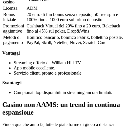
casino
Licenza
ADM
Bonus
20 euro di fun bonus senza deposito, 50 free spin e
iniziale
100% fino a 1000 euro sul primo deposito
Promozioni
Cashback Virtual del 20% fino a 20 euro, Rakeback
aggiuntive
fino al 45% sul poker, Drop&Wins
Metodi di
Bonifico bancario, bonifico Fabrik, bollettino postale,
pagamento
PayPal, Skrill, Neteller, Nuvei, Scratch Card
Vantaggi
Streaming offerto da William Hill TV.
App mobile eccellente.
Servizio clienti pronto e professionale.
Svantaggi
Campionati top disponibili in streaming ancora limitati.
Casino non AAMS: un trend in continua
espansione
Fino a qualche anno fa, tutte le piattaforme di gioco a distanza