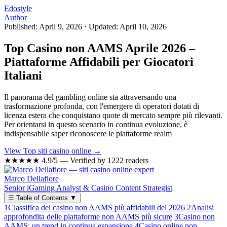
Edostyle
Author
Published: April 9, 2026
·
Updated: April 10, 2026
Top Casino non AAMS Aprile 2026 –
Piattaforme Affidabili per Giocatori
Italiani
Il panorama del gambling online sta attraversando una
trasformazione profonda, con l'emergere di operatori dotati di
licenza estera che conquistano quote di mercato sempre più rilevanti.
Per orientarsi in questo scenario in continua evoluzione, è
indispensabile saper riconoscere le piattaforme realm
View Top siti casino online →
★★★★★
4.9/5 — Verified by 1222 readers
Marco Dellafiore
Senior iGaming Analyst & Casino Content Strategist
☰
Table of Contents
▼
1
Classifica dei casino non AAMS più affidabili del 2026
2
Analisi
approfondita delle piattaforme non AAMS più sicure
3
Casino non
AAMS: un trend in continua espansione
4
Casino online non