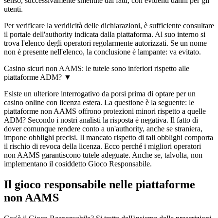
senso, successivamente smentite dai fatti, con evidenti danni per gli
utenti.
Per verificare la veridicità delle dichiarazioni, è sufficiente consultare
il portale dell'authority indicata dalla piattaforma. Al suo interno si
trova l'elenco degli operatori regolarmente autorizzati. Se un nome
non è presente nell'elenco, la conclusione è lampante: va evitato.
Casino sicuri non AAMS: le tutele sono inferiori rispetto alle
piattaforme ADM?
▼
Esiste un ulteriore interrogativo da porsi prima di optare per un
casino online con licenza estera. La questione è la seguente: le
piattaforme non AAMS offrono protezioni minori rispetto a quelle
ADM? Secondo i nostri analisti la risposta è negativa. Il fatto di
dover comunque rendere conto a un'authority, anche se straniera,
impone obblighi precisi. Il mancato rispetto di tali obblighi comporta
il rischio di revoca della licenza. Ecco perché i migliori operatori
non AAMS garantiscono tutele adeguate. Anche se, talvolta, non
implementano il cosiddetto Gioco Responsabile.
Il gioco responsabile nelle piattaforme
non AAMS