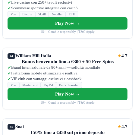
Live casino con 250+ tavoli esclusivi
✓
Scommesse sportive integrate con casinò
✓
Visa
Bitcoin
Skrill
Neteller
ETH
Play Now →
18+ | Gamble responsibly | T&C Apply
William Hill Italia
4.7
★
#4
Bonus benvenuto fino a €300 + 50 Free Spins
Brand internazionale da 80+ anni — solidità mondiale
✓
Piattaforma mobile ottimizzata e reattiva
✓
VIP club con vantaggi esclusivi e cashback
✓
Visa
Mastercard
PayPal
Bank Transfer
Play Now →
18+ | Gamble responsibly | T&C Apply
Snai
4.7
★
#5
150% fino a €450 sul primo deposito