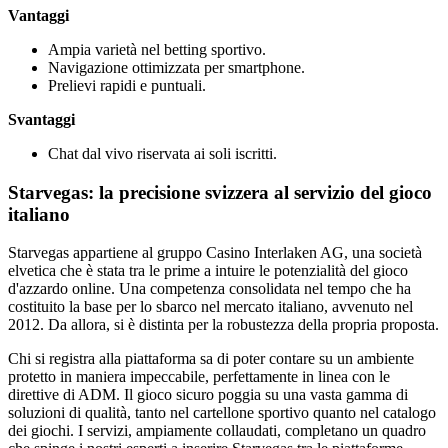
Vantaggi
Ampia varietà nel betting sportivo.
Navigazione ottimizzata per smartphone.
Prelievi rapidi e puntuali.
Svantaggi
Chat dal vivo riservata ai soli iscritti.
Starvegas: la precisione svizzera al servizio del gioco
italiano
Starvegas appartiene al gruppo Casino Interlaken AG, una società
elvetica che è stata tra le prime a intuire le potenzialità del gioco
d'azzardo online. Una competenza consolidata nel tempo che ha
costituito la base per lo sbarco nel mercato italiano, avvenuto nel
2012. Da allora, si è distinta per la robustezza della propria proposta.
Chi si registra alla piattaforma sa di poter contare su un ambiente
protetto in maniera impeccabile, perfettamente in linea con le
direttive di ADM. Il gioco sicuro poggia su una vasta gamma di
soluzioni di qualità, tanto nel cartellone sportivo quanto nel catalogo
dei giochi. I servizi, ampiamente collaudati, completano un quadro