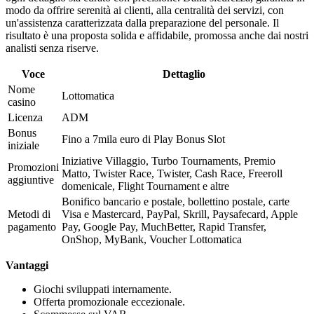
modo da offrire serenità ai clienti, alla centralità dei servizi, con
un'assistenza caratterizzata dalla preparazione del personale. Il
risultato è una proposta solida e affidabile, promossa anche dai nostri
analisti senza riserve.
Voce
Dettaglio
Nome
Lottomatica
casino
Licenza
ADM
Bonus
Fino a 7mila euro di Play Bonus Slot
iniziale
Iniziative Villaggio, Turbo Tournaments, Premio
Promozioni
Matto, Twister Race, Twister, Cash Race, Freeroll
aggiuntive
domenicale, Flight Tournament e altre
Bonifico bancario e postale, bollettino postale, carte
Metodi di
Visa e Mastercard, PayPal, Skrill, Paysafecard, Apple
pagamento
Pay, Google Pay, MuchBetter, Rapid Transfer,
OnShop, MyBank, Voucher Lottomatica
Vantaggi
Giochi sviluppati internamente.
Offerta promozionale eccezionale.