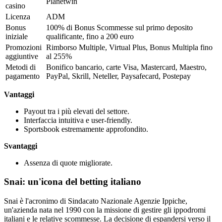
Planetwin
casino
Licenza
ADM
Bonus
100% di Bonus Scommesse sul primo deposito
iniziale
qualificante, fino a 200 euro
Promozioni
Rimborso Multiple, Virtual Plus, Bonus Multipla fino
aggiuntive
al 255%
Metodi di
Bonifico bancario, carte Visa, Mastercard, Maestro,
pagamento
PayPal, Skrill, Neteller, Paysafecard, Postepay
Vantaggi
Payout tra i più elevati del settore.
Interfaccia intuitiva e user-friendly.
Sportsbook estremamente approfondito.
Svantaggi
Assenza di quote migliorate.
Snai: un'icona del betting italiano
Snai è l'acronimo di Sindacato Nazionale Agenzie Ippiche,
un'azienda nata nel 1990 con la missione di gestire gli ippodromi
italiani e le relative scommesse. La decisione di espandersi verso il