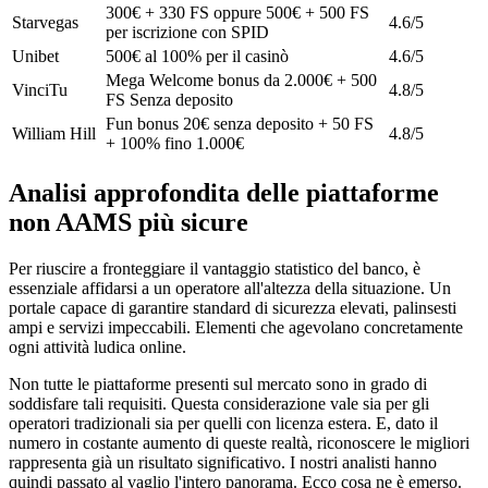
300€ + 330 FS oppure 500€ + 500 FS
Starvegas
4.6/5
per iscrizione con SPID
Unibet
500€ al 100% per il casinò
4.6/5
Mega Welcome bonus da 2.000€ + 500
VinciTu
4.8/5
FS Senza deposito
Fun bonus 20€ senza deposito + 50 FS
William Hill
4.8/5
+ 100% fino 1.000€
Analisi approfondita delle piattaforme
non AAMS più sicure
Per riuscire a fronteggiare il vantaggio statistico del banco, è
essenziale affidarsi a un operatore all'altezza della situazione. Un
portale capace di garantire standard di sicurezza elevati, palinsesti
ampi e servizi impeccabili. Elementi che agevolano concretamente
ogni attività ludica online.
Non tutte le piattaforme presenti sul mercato sono in grado di
soddisfare tali requisiti. Questa considerazione vale sia per gli
operatori tradizionali sia per quelli con licenza estera. E, dato il
numero in costante aumento di queste realtà, riconoscere le migliori
rappresenta già un risultato significativo. I nostri analisti hanno
quindi passato al vaglio l'intero panorama. Ecco cosa ne è emerso.