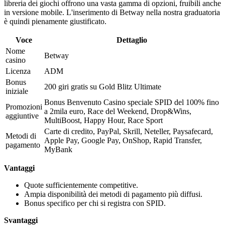
libreria dei giochi offrono una vasta gamma di opzioni, fruibili anche
in versione mobile. L'inserimento di Betway nella nostra graduatoria
è quindi pienamente giustificato.
Voce
Dettaglio
Nome
Betway
casino
Licenza
ADM
Bonus
200 giri gratis su Gold Blitz Ultimate
iniziale
Bonus Benvenuto Casino speciale SPID del 100% fino
Promozioni
a 2mila euro, Race del Weekend, Drop&Wins,
aggiuntive
MultiBoost, Happy Hour, Race Sport
Carte di credito, PayPal, Skrill, Neteller, Paysafecard,
Metodi di
Apple Pay, Google Pay, OnShop, Rapid Transfer,
pagamento
MyBank
Vantaggi
Quote sufficientemente competitive.
Ampia disponibilità dei metodi di pagamento più diffusi.
Bonus specifico per chi si registra con SPID.
Svantaggi