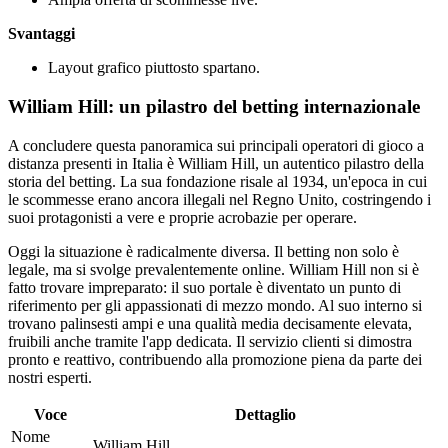
Svantaggi
Layout grafico piuttosto spartano.
William Hill: un pilastro del betting internazionale
A concludere questa panoramica sui principali operatori di gioco a
distanza presenti in Italia è William Hill, un autentico pilastro della
storia del betting. La sua fondazione risale al 1934, un'epoca in cui
le scommesse erano ancora illegali nel Regno Unito, costringendo i
suoi protagonisti a vere e proprie acrobazie per operare.
Oggi la situazione è radicalmente diversa. Il betting non solo è
legale, ma si svolge prevalentemente online. William Hill non si è
fatto trovare impreparato: il suo portale è diventato un punto di
riferimento per gli appassionati di mezzo mondo. Al suo interno si
trovano palinsesti ampi e una qualità media decisamente elevata,
fruibili anche tramite l'app dedicata. Il servizio clienti si dimostra
pronto e reattivo, contribuendo alla promozione piena da parte dei
nostri esperti.
Voce
Dettaglio
Nome
William Hill