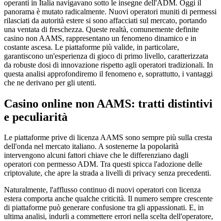
operanti in Italia navigavano sotto le insegne dell'ADM. Oggi il
panorama è mutato radicalmente. Nuovi operatori muniti di permessi
rilasciati da autorità estere si sono affacciati sul mercato, portando
una ventata di freschezza. Queste realtà, comunemente definite
casino non AAMS, rappresentano un fenomeno dinamico e in
costante ascesa. Le piattaforme più valide, in particolare,
garantiscono un'esperienza di gioco di primo livello, caratterizzata
da robuste dosi di innovazione rispetto agli operatori tradizionali. In
questa analisi approfondiremo il fenomeno e, soprattutto, i vantaggi
che ne derivano per gli utenti.
Casino online non AAMS: tratti distintivi
e peculiarità
Le piattaforme prive di licenza AAMS sono sempre più sulla cresta
dell'onda nel mercato italiano. A sostenerne la popolarità
intervengono alcuni fattori chiave che le differenziano dagli
operatori con permesso ADM. Tra questi spicca l'adozione delle
criptovalute, che apre la strada a livelli di privacy senza precedenti.
Naturalmente, l'afflusso continuo di nuovi operatori con licenza
estera comporta anche qualche criticità. Il numero sempre crescente
di piattaforme può generare confusione tra gli appassionati. E, in
ultima analisi, indurli a commettere errori nella scelta dell'operatore,