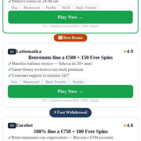
Prelievi veloci in 24-48 ore
✓
Visa
Mastercard
PayPal
Skrill
Bank Transfer
Play Now →
18+ | Gamble responsibly | T&C Apply
🎰 Best Bonus
Lottomatica
4.9
★
#2
Benvenuto fino a €500 + 150 Free Spins
Marchio italiano storico — fiducia da 50+ anni
✓
Game library esclusiva con titoli premium
✓
Customer support in italiano 24/7
✓
Visa
Mastercard
Bank Transfer
Neteller
Play Now →
18+ | Gamble responsibly | T&C Apply
⚡ Fast Withdrawal
Eurobet
4.8
★
#3
100% fino a €750 + 100 Free Spins
Ritiri istantanei con criptovalute — Bitcoin e ETH accettati
✓