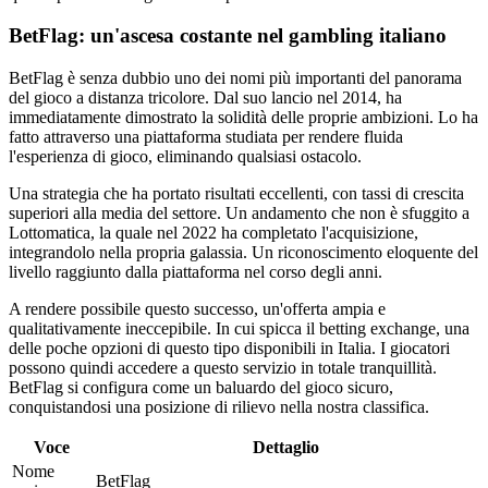
BetFlag: un'ascesa costante nel gambling italiano
BetFlag è senza dubbio uno dei nomi più importanti del panorama
del gioco a distanza tricolore. Dal suo lancio nel 2014, ha
immediatamente dimostrato la solidità delle proprie ambizioni. Lo ha
fatto attraverso una piattaforma studiata per rendere fluida
l'esperienza di gioco, eliminando qualsiasi ostacolo.
Una strategia che ha portato risultati eccellenti, con tassi di crescita
superiori alla media del settore. Un andamento che non è sfuggito a
Lottomatica, la quale nel 2022 ha completato l'acquisizione,
integrandolo nella propria galassia. Un riconoscimento eloquente del
livello raggiunto dalla piattaforma nel corso degli anni.
A rendere possibile questo successo, un'offerta ampia e
qualitativamente ineccepibile. In cui spicca il betting exchange, una
delle poche opzioni di questo tipo disponibili in Italia. I giocatori
possono quindi accedere a questo servizio in totale tranquillità.
BetFlag si configura come un baluardo del gioco sicuro,
conquistandosi una posizione di rilievo nella nostra classifica.
Voce
Dettaglio
Nome
BetFlag