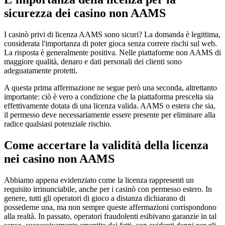
sicurezza dei casino non AAMS
I casinò privi di licenza AAMS sono sicuri? La domanda è legittima,
considerata l'importanza di poter gioca senza correre rischi sul web.
La risposta è generalmente positiva. Nelle piattaforme non AAMS di
maggiore qualità, denaro e dati personali dei clienti sono
adeguatamente protetti.
A questa prima affermazione ne segue però una seconda, altrettanto
importante: ciò è vero a condizione che la piattaforma prescelta sia
effettivamente dotata di una licenza valida. AAMS o estera che sia,
il permesso deve necessariamente essere presente per eliminare alla
radice qualsiasi potenziale rischio.
Come accertare la validità della licenza
nei casino non AAMS
Abbiamo appena evidenziato come la licenza rappresenti un
requisito irrinunciabile, anche per i casinò con permesso estero. In
genere, tutti gli operatori di gioco a distanza dichiarano di
possederne una, ma non sempre queste affermazioni corrispondono
alla realtà. In passato, operatori fraudolenti esibivano garanzie in tal