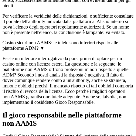
senso, successivamente smentite dai fatti, con evidenti danni per gli
utenti.
Per verificare la veridicità delle dichiarazioni, è sufficiente consultare
il portale dell'authority indicata dalla piattaforma. Al suo interno si
trova l'elenco degli operatori regolarmente autorizzati. Se un nome
non è presente nell'elenco, la conclusione è lampante: va evitato.
Casino sicuri non AAMS: le tutele sono inferiori rispetto alle
piattaforme ADM?
▼
Esiste un ulteriore interrogativo da porsi prima di optare per un
casino online con licenza estera. La questione è la seguente: le
piattaforme non AAMS offrono protezioni minori rispetto a quelle
ADM? Secondo i nostri analisti la risposta è negativa. Il fatto di
dover comunque rendere conto a un'authority, anche se straniera,
impone obblighi precisi. Il mancato rispetto di tali obblighi comporta
il rischio di revoca della licenza. Ecco perché i migliori operatori
non AAMS garantiscono tutele adeguate. Anche se, talvolta, non
implementano il cosiddetto Gioco Responsabile.
Il gioco responsabile nelle piattaforme
non AAMS