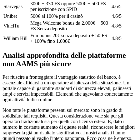
300€ + 330 FS oppure 500€ + 500 FS
Starvegas
4.6/5
per iscrizione con SPID
Unibet
500€ al 100% per il casinò
4.6/5
Mega Welcome bonus da 2.000€ + 500
VinciTu
4.8/5
FS Senza deposito
Fun bonus 20€ senza deposito + 50 FS
William Hill
4.8/5
+ 100% fino 1.000€
Analisi approfondita delle piattaforme
non AAMS più sicure
Per riuscire a fronteggiare il vantaggio statistico del banco, è
essenziale affidarsi a un operatore all'altezza della situazione. Un
portale capace di garantire standard di sicurezza elevati, palinsesti
ampi e servizi impeccabili. Elementi che agevolano concretamente
ogni attività ludica online.
Non tutte le piattaforme presenti sul mercato sono in grado di
soddisfare tali requisiti. Questa considerazione vale sia per gli
operatori tradizionali sia per quelli con licenza estera. E, dato il
numero in costante aumento di queste realtà, riconoscere le migliori
rappresenta già un risultato significativo. I nostri analisti hanno
quindi passato al vaglio l'intero panorama. Ecco cosa ne è emerso.