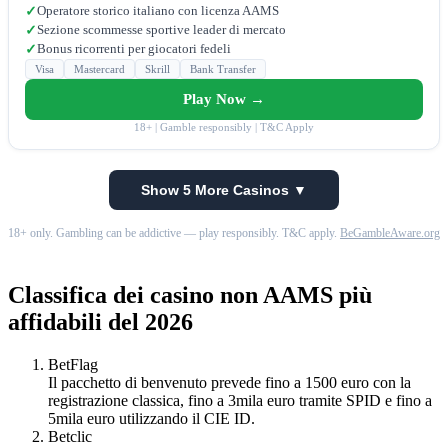
Operatore storico italiano con licenza AAMS
✓
Sezione scommesse sportive leader di mercato
✓
Bonus ricorrenti per giocatori fedeli
✓
Visa
Mastercard
Skrill
Bank Transfer
Play Now →
18+ | Gamble responsibly | T&C Apply
Show 5 More Casinos ▼
18+ only. Gambling can be addictive — play responsibly. T&C apply.
BeGambleAware.org
Classifica dei casino non AAMS più
affidabili del 2026
BetFlag
Il pacchetto di benvenuto prevede fino a 1500 euro con la
registrazione classica, fino a 3mila euro tramite SPID e fino a
5mila euro utilizzando il CIE ID.
Betclic