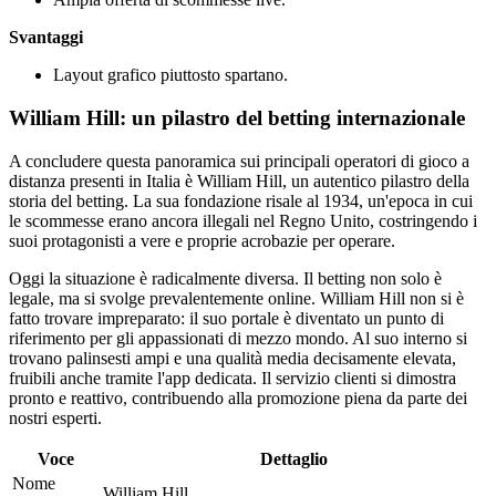
Svantaggi
Layout grafico piuttosto spartano.
William Hill: un pilastro del betting internazionale
A concludere questa panoramica sui principali operatori di gioco a
distanza presenti in Italia è William Hill, un autentico pilastro della
storia del betting. La sua fondazione risale al 1934, un'epoca in cui
le scommesse erano ancora illegali nel Regno Unito, costringendo i
suoi protagonisti a vere e proprie acrobazie per operare.
Oggi la situazione è radicalmente diversa. Il betting non solo è
legale, ma si svolge prevalentemente online. William Hill non si è
fatto trovare impreparato: il suo portale è diventato un punto di
riferimento per gli appassionati di mezzo mondo. Al suo interno si
trovano palinsesti ampi e una qualità media decisamente elevata,
fruibili anche tramite l'app dedicata. Il servizio clienti si dimostra
pronto e reattivo, contribuendo alla promozione piena da parte dei
nostri esperti.
Voce
Dettaglio
Nome
William Hill