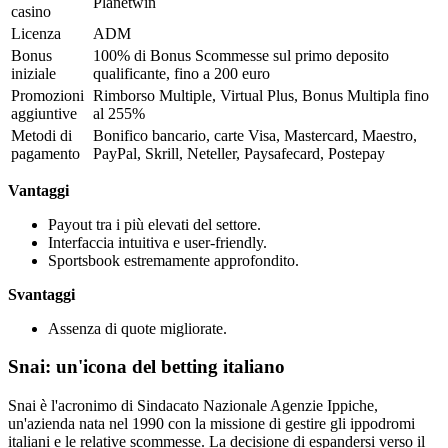
Planetwin
casino
Licenza
ADM
Bonus
100% di Bonus Scommesse sul primo deposito
iniziale
qualificante, fino a 200 euro
Promozioni
Rimborso Multiple, Virtual Plus, Bonus Multipla fino
aggiuntive
al 255%
Metodi di
Bonifico bancario, carte Visa, Mastercard, Maestro,
pagamento
PayPal, Skrill, Neteller, Paysafecard, Postepay
Vantaggi
Payout tra i più elevati del settore.
Interfaccia intuitiva e user-friendly.
Sportsbook estremamente approfondito.
Svantaggi
Assenza di quote migliorate.
Snai: un'icona del betting italiano
Snai è l'acronimo di Sindacato Nazionale Agenzie Ippiche,
un'azienda nata nel 1990 con la missione di gestire gli ippodromi
italiani e le relative scommesse. La decisione di espandersi verso il