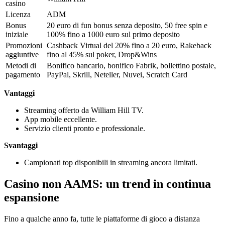
casino
Licenza
ADM
Bonus
20 euro di fun bonus senza deposito, 50 free spin e
iniziale
100% fino a 1000 euro sul primo deposito
Promozioni
Cashback Virtual del 20% fino a 20 euro, Rakeback
aggiuntive
fino al 45% sul poker, Drop&Wins
Metodi di
Bonifico bancario, bonifico Fabrik, bollettino postale,
pagamento
PayPal, Skrill, Neteller, Nuvei, Scratch Card
Vantaggi
Streaming offerto da William Hill TV.
App mobile eccellente.
Servizio clienti pronto e professionale.
Svantaggi
Campionati top disponibili in streaming ancora limitati.
Casino non AAMS: un trend in continua
espansione
Fino a qualche anno fa, tutte le piattaforme di gioco a distanza