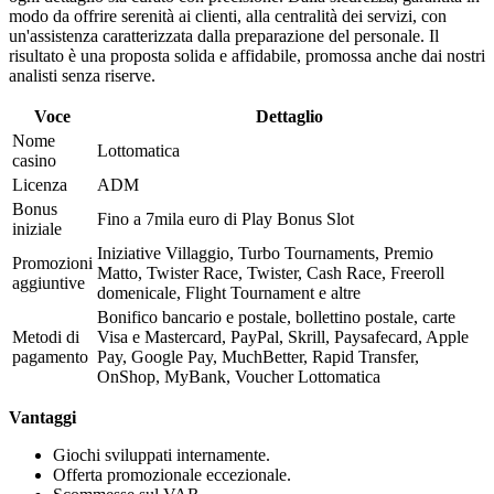
modo da offrire serenità ai clienti, alla centralità dei servizi, con
un'assistenza caratterizzata dalla preparazione del personale. Il
risultato è una proposta solida e affidabile, promossa anche dai nostri
analisti senza riserve.
Voce
Dettaglio
Nome
Lottomatica
casino
Licenza
ADM
Bonus
Fino a 7mila euro di Play Bonus Slot
iniziale
Iniziative Villaggio, Turbo Tournaments, Premio
Promozioni
Matto, Twister Race, Twister, Cash Race, Freeroll
aggiuntive
domenicale, Flight Tournament e altre
Bonifico bancario e postale, bollettino postale, carte
Metodi di
Visa e Mastercard, PayPal, Skrill, Paysafecard, Apple
pagamento
Pay, Google Pay, MuchBetter, Rapid Transfer,
OnShop, MyBank, Voucher Lottomatica
Vantaggi
Giochi sviluppati internamente.
Offerta promozionale eccezionale.