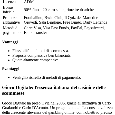
Licenza
ADM
Bonus
50% fino a 20 euro sulle prime tre ricariche
iniziale
Promozioni
Footballino, Bwin Club, Il Quiz del Martedì e
aggiuntive
Giovedì, Sala Bingone, Free Bingo, Daily Legends
Metodi di
Carte Visa, Visa Fast Funds, PayPal, Paysafecard,
pagamento
Bank Transfer
Vantaggi
Flessibilità nei limiti di scommessa.
Proposta complessiva ben bilanciata.
Quote altamente competitive.
Svantaggi
Ventaglio ristretto di metodi di pagamento.
Gioco Digitale: l'essenza italiana del casinò e delle
scommesse
Gioco Digitale ha preso il via nel 2006, grazie all'iniziativa di Carlo
Gualandri e Carlo D'Acunto. Un progetto nato dalla consapevolezza
della crescente rilevanza del gambling online, con l'obiettivo preciso