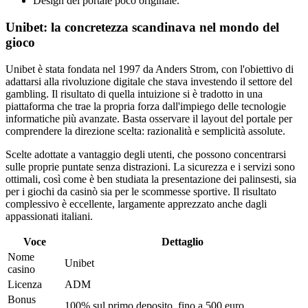
Design del portale poco originale.
Unibet: la concretezza scandinava nel mondo del
gioco
Unibet è stata fondata nel 1997 da Anders Strom, con l'obiettivo di
adattarsi alla rivoluzione digitale che stava investendo il settore del
gambling. Il risultato di quella intuizione si è tradotto in una
piattaforma che trae la propria forza dall'impiego delle tecnologie
informatiche più avanzate. Basta osservare il layout del portale per
comprendere la direzione scelta: razionalità e semplicità assolute.
Scelte adottate a vantaggio degli utenti, che possono concentrarsi
sulle proprie puntate senza distrazioni. La sicurezza e i servizi sono
ottimali, così come è ben studiata la presentazione dei palinsesti, sia
per i giochi da casinò sia per le scommesse sportive. Il risultato
complessivo è eccellente, largamente apprezzato anche dagli
appassionati italiani.
Voce
Dettaglio
Nome
Unibet
casino
Licenza
ADM
Bonus
100% sul primo deposito, fino a 500 euro