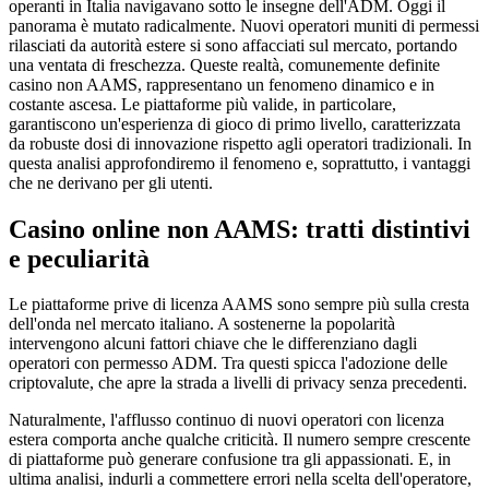
operanti in Italia navigavano sotto le insegne dell'ADM. Oggi il
panorama è mutato radicalmente. Nuovi operatori muniti di permessi
rilasciati da autorità estere si sono affacciati sul mercato, portando
una ventata di freschezza. Queste realtà, comunemente definite
casino non AAMS, rappresentano un fenomeno dinamico e in
costante ascesa. Le piattaforme più valide, in particolare,
garantiscono un'esperienza di gioco di primo livello, caratterizzata
da robuste dosi di innovazione rispetto agli operatori tradizionali. In
questa analisi approfondiremo il fenomeno e, soprattutto, i vantaggi
che ne derivano per gli utenti.
Casino online non AAMS: tratti distintivi
e peculiarità
Le piattaforme prive di licenza AAMS sono sempre più sulla cresta
dell'onda nel mercato italiano. A sostenerne la popolarità
intervengono alcuni fattori chiave che le differenziano dagli
operatori con permesso ADM. Tra questi spicca l'adozione delle
criptovalute, che apre la strada a livelli di privacy senza precedenti.
Naturalmente, l'afflusso continuo di nuovi operatori con licenza
estera comporta anche qualche criticità. Il numero sempre crescente
di piattaforme può generare confusione tra gli appassionati. E, in
ultima analisi, indurli a commettere errori nella scelta dell'operatore,