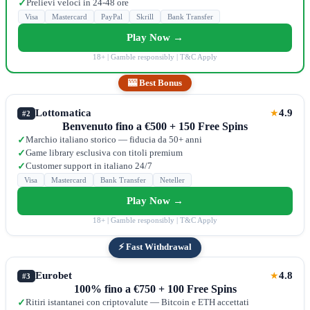
Prelievi veloci in 24-48 ore
✓
Visa
Mastercard
PayPal
Skrill
Bank Transfer
Play Now →
18+ | Gamble responsibly | T&C Apply
🎰 Best Bonus
Lottomatica
4.9
★
#2
Benvenuto fino a €500 + 150 Free Spins
Marchio italiano storico — fiducia da 50+ anni
✓
Game library esclusiva con titoli premium
✓
Customer support in italiano 24/7
✓
Visa
Mastercard
Bank Transfer
Neteller
Play Now →
18+ | Gamble responsibly | T&C Apply
⚡ Fast Withdrawal
Eurobet
4.8
★
#3
100% fino a €750 + 100 Free Spins
Ritiri istantanei con criptovalute — Bitcoin e ETH accettati
✓