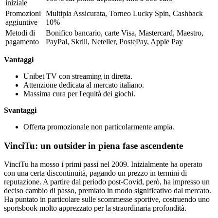
iniziale
Promozioni
Multipla Assicurata, Torneo Lucky Spin, Cashback
aggiuntive
10%
Metodi di
Bonifico bancario, carte Visa, Mastercard, Maestro,
pagamento
PayPal, Skrill, Neteller, PostePay, Apple Pay
Vantaggi
Unibet TV con streaming in diretta.
Attenzione dedicata al mercato italiano.
Massima cura per l'equità dei giochi.
Svantaggi
Offerta promozionale non particolarmente ampia.
VinciTu: un outsider in piena fase ascendente
VinciTu ha mosso i primi passi nel 2009. Inizialmente ha operato
con una certa discontinuità, pagando un prezzo in termini di
reputazione. A partire dal periodo post-Covid, però, ha impresso un
deciso cambio di passo, premiato in modo significativo dal mercato.
Ha puntato in particolare sulle scommesse sportive, costruendo uno
sportsbook molto apprezzato per la straordinaria profondità.