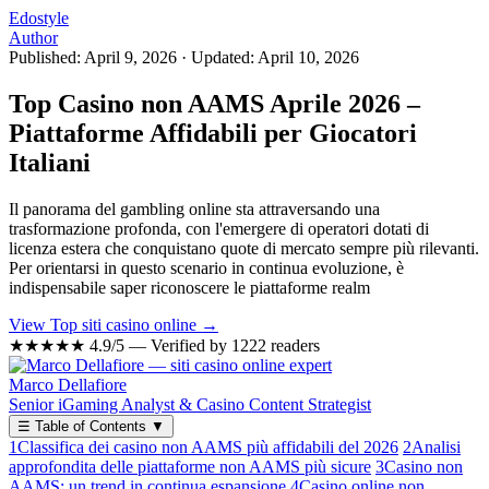
Edostyle
Author
Published: April 9, 2026
·
Updated: April 10, 2026
Top Casino non AAMS Aprile 2026 –
Piattaforme Affidabili per Giocatori
Italiani
Il panorama del gambling online sta attraversando una
trasformazione profonda, con l'emergere di operatori dotati di
licenza estera che conquistano quote di mercato sempre più rilevanti.
Per orientarsi in questo scenario in continua evoluzione, è
indispensabile saper riconoscere le piattaforme realm
View Top siti casino online →
★★★★★
4.9/5 — Verified by 1222 readers
Marco Dellafiore
Senior iGaming Analyst & Casino Content Strategist
☰
Table of Contents
▼
1
Classifica dei casino non AAMS più affidabili del 2026
2
Analisi
approfondita delle piattaforme non AAMS più sicure
3
Casino non
AAMS: un trend in continua espansione
4
Casino online non