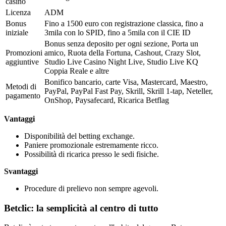
casino
Licenza
ADM
Bonus
Fino a 1500 euro con registrazione classica, fino a
iniziale
3mila con lo SPID, fino a 5mila con il CIE ID
Bonus senza deposito per ogni sezione, Porta un
Promozioni
amico, Ruota della Fortuna, Cashout, Crazy Slot,
aggiuntive
Studio Live Casino Night Live, Studio Live KQ
Coppia Reale e altre
Bonifico bancario, carte Visa, Mastercard, Maestro,
Metodi di
PayPal, PayPal Fast Pay, Skrill, Skrill 1-tap, Neteller,
pagamento
OnShop, Paysafecard, Ricarica Betflag
Vantaggi
Disponibilità del betting exchange.
Paniere promozionale estremamente ricco.
Possibilità di ricarica presso le sedi fisiche.
Svantaggi
Procedure di prelievo non sempre agevoli.
Betclic: la semplicità al centro di tutto