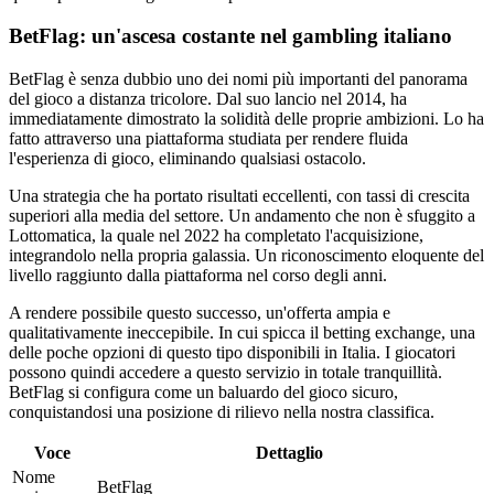
BetFlag: un'ascesa costante nel gambling italiano
BetFlag è senza dubbio uno dei nomi più importanti del panorama
del gioco a distanza tricolore. Dal suo lancio nel 2014, ha
immediatamente dimostrato la solidità delle proprie ambizioni. Lo ha
fatto attraverso una piattaforma studiata per rendere fluida
l'esperienza di gioco, eliminando qualsiasi ostacolo.
Una strategia che ha portato risultati eccellenti, con tassi di crescita
superiori alla media del settore. Un andamento che non è sfuggito a
Lottomatica, la quale nel 2022 ha completato l'acquisizione,
integrandolo nella propria galassia. Un riconoscimento eloquente del
livello raggiunto dalla piattaforma nel corso degli anni.
A rendere possibile questo successo, un'offerta ampia e
qualitativamente ineccepibile. In cui spicca il betting exchange, una
delle poche opzioni di questo tipo disponibili in Italia. I giocatori
possono quindi accedere a questo servizio in totale tranquillità.
BetFlag si configura come un baluardo del gioco sicuro,
conquistandosi una posizione di rilievo nella nostra classifica.
Voce
Dettaglio
Nome
BetFlag