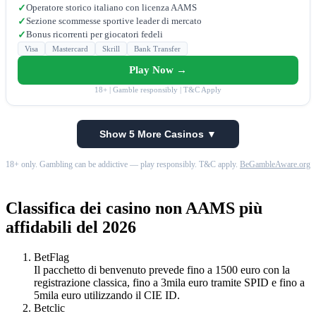
Operatore storico italiano con licenza AAMS
✓
Sezione scommesse sportive leader di mercato
✓
Bonus ricorrenti per giocatori fedeli
✓
Visa
Mastercard
Skrill
Bank Transfer
Play Now →
18+ | Gamble responsibly | T&C Apply
Show 5 More Casinos ▼
18+ only. Gambling can be addictive — play responsibly. T&C apply.
BeGambleAware.org
Classifica dei casino non AAMS più
affidabili del 2026
BetFlag
Il pacchetto di benvenuto prevede fino a 1500 euro con la
registrazione classica, fino a 3mila euro tramite SPID e fino a
5mila euro utilizzando il CIE ID.
Betclic