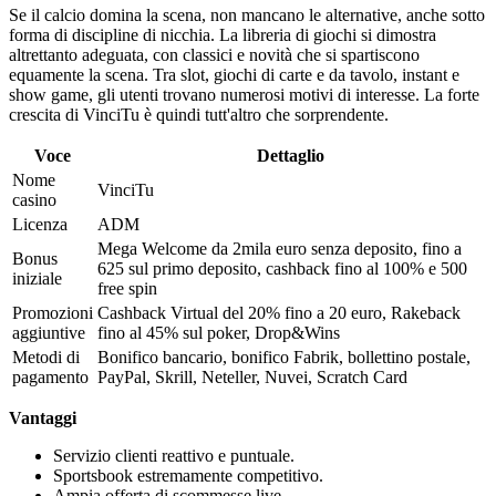
Se il calcio domina la scena, non mancano le alternative, anche sotto
forma di discipline di nicchia. La libreria di giochi si dimostra
altrettanto adeguata, con classici e novità che si spartiscono
equamente la scena. Tra slot, giochi di carte e da tavolo, instant e
show game, gli utenti trovano numerosi motivi di interesse. La forte
crescita di VinciTu è quindi tutt'altro che sorprendente.
Voce
Dettaglio
Nome
VinciTu
casino
Licenza
ADM
Mega Welcome da 2mila euro senza deposito, fino a
Bonus
625 sul primo deposito, cashback fino al 100% e 500
iniziale
free spin
Promozioni
Cashback Virtual del 20% fino a 20 euro, Rakeback
aggiuntive
fino al 45% sul poker, Drop&Wins
Metodi di
Bonifico bancario, bonifico Fabrik, bollettino postale,
pagamento
PayPal, Skrill, Neteller, Nuvei, Scratch Card
Vantaggi
Servizio clienti reattivo e puntuale.
Sportsbook estremamente competitivo.
Ampia offerta di scommesse live.