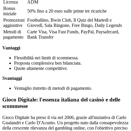
Licenza
ADM
Bonus
50% fino a 20 euro sulle prime tre ricariche
iniziale
Promozioni
Footballino, Bwin Club, Il Quiz del Martedì e
aggiuntive
Giovedì, Sala Bingone, Free Bingo, Daily Legends
Metodi di
Carte Visa, Visa Fast Funds, PayPal, Paysafecard,
pagamento
Bank Transfer
Vantaggi
Flessibilità nei limiti di scommessa.
Proposta complessiva ben bilanciata.
Quote altamente competitive.
Svantaggi
Ventaglio ristretto di metodi di pagamento.
Gioco Digitale: l'essenza italiana del casinò e delle
scommesse
Gioco Digitale ha preso il via nel 2006, grazie all'iniziativa di Carlo
Gualandri e Carlo D'Acunto. Un progetto nato dalla consapevolezza
della crescente rilevanza del gambling online, con l'obiettivo preciso