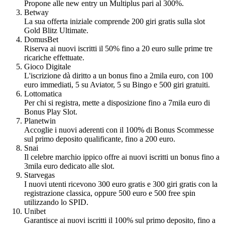
Propone alle new entry un Multiplus pari al 300%.
Betway
La sua offerta iniziale comprende 200 giri gratis sulla slot
Gold Blitz Ultimate.
DomusBet
Riserva ai nuovi iscritti il 50% fino a 20 euro sulle prime tre
ricariche effettuate.
Gioco Digitale
L'iscrizione dà diritto a un bonus fino a 2mila euro, con 100
euro immediati, 5 su Aviator, 5 su Bingo e 500 giri gratuiti.
Lottomatica
Per chi si registra, mette a disposizione fino a 7mila euro di
Bonus Play Slot.
Planetwin
Accoglie i nuovi aderenti con il 100% di Bonus Scommesse
sul primo deposito qualificante, fino a 200 euro.
Snai
Il celebre marchio ippico offre ai nuovi iscritti un bonus fino a
3mila euro dedicato alle slot.
Starvegas
I nuovi utenti ricevono 300 euro gratis e 300 giri gratis con la
registrazione classica, oppure 500 euro e 500 free spin
utilizzando lo SPID.
Unibet
Garantisce ai nuovi iscritti il 100% sul primo deposito, fino a