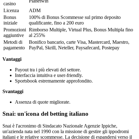
Planetwin
casino
Licenza
ADM
Bonus
100% di Bonus Scommesse sul primo deposito
iniziale
qualificante, fino a 200 euro
Promozioni
Rimborso Multiple, Virtual Plus, Bonus Multipla fino
aggiuntive
al 255%
Metodi di
Bonifico bancario, carte Visa, Mastercard, Maestro,
pagamento
PayPal, Skrill, Neteller, Paysafecard, Postepay
Vantaggi
Payout tra i più elevati del settore.
Interfaccia intuitiva e user-friendly.
Sportsbook estremamente approfondito.
Svantaggi
Assenza di quote migliorate.
Snai: un'icona del betting italiano
Snai è l'acronimo di Sindacato Nazionale Agenzie Ippiche,
un'azienda nata nel 1990 con la missione di gestire gli ippodromi
italiani e le relative scommesse. La decisione di espandersi verso il