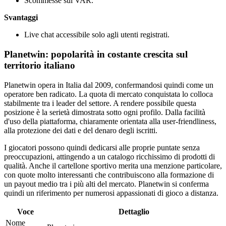
Scommesse sul VAR.
Svantaggi
Live chat accessibile solo agli utenti registrati.
Planetwin: popolarità in costante crescita sul
territorio italiano
Planetwin opera in Italia dal 2009, confermandosi quindi come un
operatore ben radicato. La quota di mercato conquistata lo colloca
stabilmente tra i leader del settore. A rendere possibile questa
posizione è la serietà dimostrata sotto ogni profilo. Dalla facilità
d'uso della piattaforma, chiaramente orientata alla user-friendliness,
alla protezione dei dati e del denaro degli iscritti.
I giocatori possono quindi dedicarsi alle proprie puntate senza
preoccupazioni, attingendo a un catalogo ricchissimo di prodotti di
qualità. Anche il cartellone sportivo merita una menzione particolare,
con quote molto interessanti che contribuiscono alla formazione di
un payout medio tra i più alti del mercato. Planetwin si conferma
quindi un riferimento per numerosi appassionati di gioco a distanza.
Voce
Dettaglio
Nome