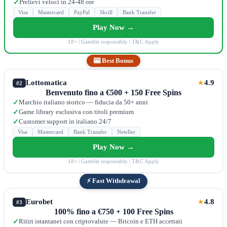
Prelievi veloci in 24-48 ore
✓
Visa
Mastercard
PayPal
Skrill
Bank Transfer
Play Now →
18+ | Gamble responsibly | T&C Apply
🎰 Best Bonus
Lottomatica
4.9
★
#2
Benvenuto fino a €500 + 150 Free Spins
Marchio italiano storico — fiducia da 50+ anni
✓
Game library esclusiva con titoli premium
✓
Customer support in italiano 24/7
✓
Visa
Mastercard
Bank Transfer
Neteller
Play Now →
18+ | Gamble responsibly | T&C Apply
⚡ Fast Withdrawal
Eurobet
4.8
★
#3
100% fino a €750 + 100 Free Spins
Ritiri istantanei con criptovalute — Bitcoin e ETH accettati
✓