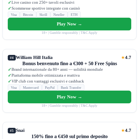
Live casino con 250+ tavoli esclusivi
✓
Scommesse sportive integrate con casinò
✓
Visa
Bitcoin
Skrill
Neteller
ETH
Play Now →
18+ | Gamble responsibly | T&C Apply
William Hill Italia
4.7
★
#4
Bonus benvenuto fino a €300 + 50 Free Spins
Brand internazionale da 80+ anni — solidità mondiale
✓
Piattaforma mobile ottimizzata e reattiva
✓
VIP club con vantaggi esclusivi e cashback
✓
Visa
Mastercard
PayPal
Bank Transfer
Play Now →
18+ | Gamble responsibly | T&C Apply
Snai
4.7
★
#5
150% fino a €450 sul primo deposito