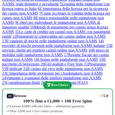
AAMS: tratti distintivi e peculiarità
5
Legalità delle piattaforme con
licenza estera in Italia
6
L'importanza della licenza per la sicurezza
dei casino non AAMS
7
Come accertare la validità della licenza nei
casino non AAMS
8
Il gioco responsabile nelle piattaforme non
AAMS
9
Criteri per individuare le piattaforme non AAMS di
maggiore qualità
10
Metodi di pagamento nei casino senza licenza
AAMS
11
Le carte di credito nei casinò non AAMS con pagamenti
rapidi
12
Pagamenti in criptovaluta nei casino online non AAMS
13
Il catalogo di giochi nelle piattaforme online non AAMS
14
I
provider di giochi presenti nelle piattaforme non AAMS italiane
15
Il
servizio clienti nei migliori casinò online non AAMS
16
Il gioco in
mobilità sulle piattaforme non AAMS
17
Regime fiscale nei casino
italiani non AAMS
18
I bonus nelle piattaforme non AAMS
19
Il
pacchetto di benvenuto
20
Giri gratuiti e Free Spin
21
Programmi
VIP dedicati
22
Il casino dal vivo nelle piattaforme non AAMS
23
L'importanza delle recensioni per i bookmakers non AAMS
24
Vantaggi e svantaggi delle migliori piattaforme non AAMS
25
Considerazioni finali
26
Domande frequenti (FAQ)
🏆 Best Choice
Betsson
5.0
★
#1
100% fino a €1,000 + 100 Free Spins
Licenza AAMS ufficiale Italia — affidabilità garantita
✓
Oltre 3,000 slot e live casino premium
✓