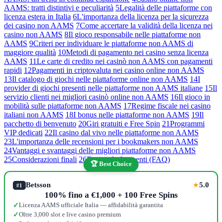
AAMS: tratti distintivi e peculiarità
5
Legalità delle piattaforme con
licenza estera in Italia
6
L'importanza della licenza per la sicurezza
dei casino non AAMS
7
Come accertare la validità della licenza nei
casino non AAMS
8
Il gioco responsabile nelle piattaforme non
AAMS
9
Criteri per individuare le piattaforme non AAMS di
maggiore qualità
10
Metodi di pagamento nei casino senza licenza
AAMS
11
Le carte di credito nei casinò non AAMS con pagamenti
rapidi
12
Pagamenti in criptovaluta nei casino online non AAMS
13
Il catalogo di giochi nelle piattaforme online non AAMS
14
I
provider di giochi presenti nelle piattaforme non AAMS italiane
15
Il
servizio clienti nei migliori casinò online non AAMS
16
Il gioco in
mobilità sulle piattaforme non AAMS
17
Regime fiscale nei casino
italiani non AAMS
18
I bonus nelle piattaforme non AAMS
19
Il
pacchetto di benvenuto
20
Giri gratuiti e Free Spin
21
Programmi
VIP dedicati
22
Il casino dal vivo nelle piattaforme non AAMS
23
L'importanza delle recensioni per i bookmakers non AAMS
24
Vantaggi e svantaggi delle migliori piattaforme non AAMS
25
Considerazioni finali
26
Domande frequenti (FAQ)
🏆 Best Choice
Betsson
5.0
★
#1
100% fino a €1,000 + 100 Free Spins
Licenza AAMS ufficiale Italia — affidabilità garantita
✓
Oltre 3,000 slot e live casino premium
✓