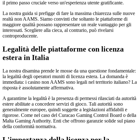
il primo passo cruciale verso un'esperienza utente gratificante.
La nostra guida si prefigge di fare la massima chiarezza sulle nuove
realtà non AAMS. Siamo convinti che soltanto le piattaforme di
maggiore qualità possano rappresentare un reale vantaggio per gli
interessati. Scegliere alla cieca, al contrario, può rivelarsi
controproducente.
Legalità delle piattaforme con licenza
estera in Italia
La nostra disamina prende le mosse da una questione fondamentale:
la legalità degli operatori muniti di licenza estera. La domanda è
immediata: i casino non AAMS sono legali nel territorio italiano? La
risposta è assolutamente affermativa.
A garantirne la legalità è la presenza di permessi rilasciati da autorità
estere abilitate a concedere servizi di gioco. Tali autorità sono
generalmente europee, quindi soggette a legislazioni affidabili e
rigorose. Come nel caso del Curacao Gaming Control Board o della
Malta Gaming Authority. Enti che offrono garanzie solide sul piano
della conformità normativa.
L'importanza della licenza per la