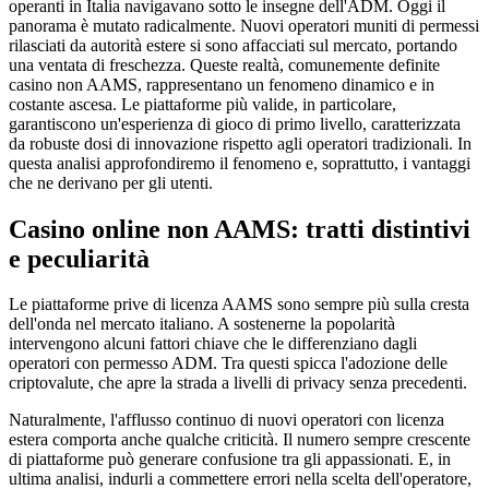
operanti in Italia navigavano sotto le insegne dell'ADM. Oggi il
panorama è mutato radicalmente. Nuovi operatori muniti di permessi
rilasciati da autorità estere si sono affacciati sul mercato, portando
una ventata di freschezza. Queste realtà, comunemente definite
casino non AAMS, rappresentano un fenomeno dinamico e in
costante ascesa. Le piattaforme più valide, in particolare,
garantiscono un'esperienza di gioco di primo livello, caratterizzata
da robuste dosi di innovazione rispetto agli operatori tradizionali. In
questa analisi approfondiremo il fenomeno e, soprattutto, i vantaggi
che ne derivano per gli utenti.
Casino online non AAMS: tratti distintivi
e peculiarità
Le piattaforme prive di licenza AAMS sono sempre più sulla cresta
dell'onda nel mercato italiano. A sostenerne la popolarità
intervengono alcuni fattori chiave che le differenziano dagli
operatori con permesso ADM. Tra questi spicca l'adozione delle
criptovalute, che apre la strada a livelli di privacy senza precedenti.
Naturalmente, l'afflusso continuo di nuovi operatori con licenza
estera comporta anche qualche criticità. Il numero sempre crescente
di piattaforme può generare confusione tra gli appassionati. E, in
ultima analisi, indurli a commettere errori nella scelta dell'operatore,