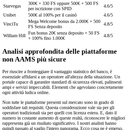
300€ + 330 FS oppure 500€ + 500 FS
Starvegas
4.6/5
per iscrizione con SPID
Unibet
500€ al 100% per il casinò
4.6/5
Mega Welcome bonus da 2.000€ + 500
VinciTu
4.8/5
FS Senza deposito
Fun bonus 20€ senza deposito + 50 FS
William Hill
4.8/5
+ 100% fino 1.000€
Analisi approfondita delle piattaforme
non AAMS più sicure
Per riuscire a fronteggiare il vantaggio statistico del banco, è
essenziale affidarsi a un operatore all'altezza della situazione. Un
portale capace di garantire standard di sicurezza elevati, palinsesti
ampi e servizi impeccabili. Elementi che agevolano concretamente
ogni attività ludica online.
Non tutte le piattaforme presenti sul mercato sono in grado di
soddisfare tali requisiti. Questa considerazione vale sia per gli
operatori tradizionali sia per quelli con licenza estera. E, dato il
numero in costante aumento di queste realtà, riconoscere le migliori
rappresenta già un risultato significativo. I nostri analisti hanno
quindi passato al vaglio l'intero panorama. Ecco cosa ne è emerso.