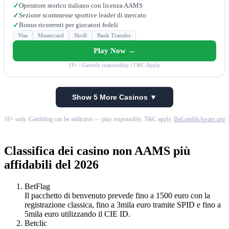
Operatore storico italiano con licenza AAMS
✓
Sezione scommesse sportive leader di mercato
✓
Bonus ricorrenti per giocatori fedeli
✓
Visa
Mastercard
Skrill
Bank Transfer
Play Now →
18+ | Gamble responsibly | T&C Apply
Show 5 More Casinos ▼
18+ only. Gambling can be addictive — play responsibly. T&C apply.
BeGambleAware.org
Classifica dei casino non AAMS più
affidabili del 2026
BetFlag
Il pacchetto di benvenuto prevede fino a 1500 euro con la
registrazione classica, fino a 3mila euro tramite SPID e fino a
5mila euro utilizzando il CIE ID.
Betclic