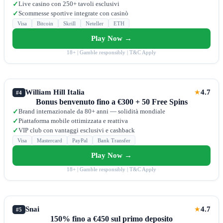
Live casino con 250+ tavoli esclusivi
✓
Scommesse sportive integrate con casinò
✓
Visa
Bitcoin
Skrill
Neteller
ETH
Play Now →
18+ | Gamble responsibly | T&C Apply
William Hill Italia
4.7
★
#4
Bonus benvenuto fino a €300 + 50 Free Spins
Brand internazionale da 80+ anni — solidità mondiale
✓
Piattaforma mobile ottimizzata e reattiva
✓
VIP club con vantaggi esclusivi e cashback
✓
Visa
Mastercard
PayPal
Bank Transfer
Play Now →
18+ | Gamble responsibly | T&C Apply
Snai
4.7
★
#5
150% fino a €450 sul primo deposito