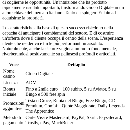
di coglierne le opportunità. Un'intuizione che ha prodotto
rapidamente risultati importanti, trasformando Gioco Digitale in un
attore chiave del mercato italiano. Tanto da spingere Entain ad
acquisirne la proprietà.
Le caratteristiche alla base di questo successo risiedono nella
capacità di anticipare i cambiamenti del settore. E di costruire
un'offerta dove il cliente occupa il centro della scena. L'esperienza
utente che ne deriva è tra le più performanti in assoluto.
Naturalmente, anche la sicurezza gioca un ruolo fondamentale,
riverberandosi positivamente su palinsesti profondi e articolati.
Voce
Dettaglio
Nome
Gioco Digitale
casino
Licenza
ADM
Bonus
Fino a 2mila euro + 100 subito, 5 su Aviator, 5 su
iniziale
Bingo e 500 free spin
Testa o Croce, Ruota del Bingo, Free Bingo, GD
Promozioni
Premium, Combi+, Quote Maggiorate, Daily Legends,
aggiuntive
The Apprentice
Metodi di
Carte Visa e Mastercard, PayPal, Skrill, Paysafecard,
pagamento
Trustly, ePay, MuchBetter