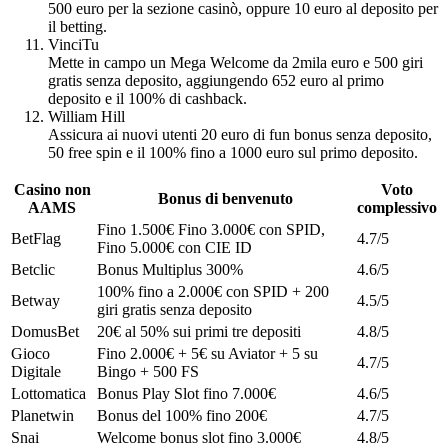
500 euro per la sezione casinò, oppure 10 euro al deposito per
il betting.
VinciTu
Mette in campo un Mega Welcome da 2mila euro e 500 giri
gratis senza deposito, aggiungendo 652 euro al primo
deposito e il 100% di cashback.
William Hill
Assicura ai nuovi utenti 20 euro di fun bonus senza deposito,
50 free spin e il 100% fino a 1000 euro sul primo deposito.
Casino non
Voto
Bonus di benvenuto
AAMS
complessivo
Fino 1.500€ Fino 3.000€ con SPID,
BetFlag
4.7/5
Fino 5.000€ con CIE ID
Betclic
Bonus Multiplus 300%
4.6/5
100% fino a 2.000€ con SPID + 200
Betway
4.5/5
giri gratis senza deposito
DomusBet
20€ al 50% sui primi tre depositi
4.8/5
Gioco
Fino 2.000€ + 5€ su Aviator + 5 su
4.7/5
Digitale
Bingo + 500 FS
Lottomatica
Bonus Play Slot fino 7.000€
4.6/5
Planetwin
Bonus del 100% fino 200€
4.7/5
Snai
Welcome bonus slot fino 3.000€
4.8/5