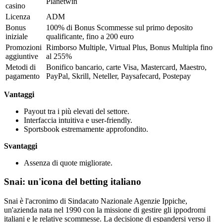
Planetwin
casino
Licenza
ADM
Bonus
100% di Bonus Scommesse sul primo deposito
iniziale
qualificante, fino a 200 euro
Promozioni
Rimborso Multiple, Virtual Plus, Bonus Multipla fino
aggiuntive
al 255%
Metodi di
Bonifico bancario, carte Visa, Mastercard, Maestro,
pagamento
PayPal, Skrill, Neteller, Paysafecard, Postepay
Vantaggi
Payout tra i più elevati del settore.
Interfaccia intuitiva e user-friendly.
Sportsbook estremamente approfondito.
Svantaggi
Assenza di quote migliorate.
Snai: un'icona del betting italiano
Snai è l'acronimo di Sindacato Nazionale Agenzie Ippiche,
un'azienda nata nel 1990 con la missione di gestire gli ippodromi
italiani e le relative scommesse. La decisione di espandersi verso il