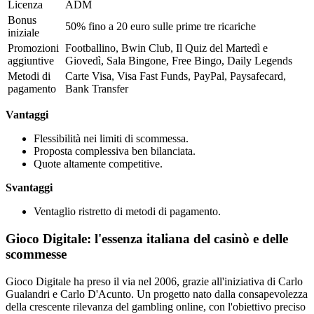
Licenza
ADM
Bonus
50% fino a 20 euro sulle prime tre ricariche
iniziale
Promozioni
Footballino, Bwin Club, Il Quiz del Martedì e
aggiuntive
Giovedì, Sala Bingone, Free Bingo, Daily Legends
Metodi di
Carte Visa, Visa Fast Funds, PayPal, Paysafecard,
pagamento
Bank Transfer
Vantaggi
Flessibilità nei limiti di scommessa.
Proposta complessiva ben bilanciata.
Quote altamente competitive.
Svantaggi
Ventaglio ristretto di metodi di pagamento.
Gioco Digitale: l'essenza italiana del casinò e delle
scommesse
Gioco Digitale ha preso il via nel 2006, grazie all'iniziativa di Carlo
Gualandri e Carlo D'Acunto. Un progetto nato dalla consapevolezza
della crescente rilevanza del gambling online, con l'obiettivo preciso