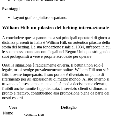
Svantaggi
Layout grafico piuttosto spartano.
William Hill: un pilastro del betting internazionale
A concludere questa panoramica sui principali operatori di gioco a
distanza presenti in Italia è William Hill, un autentico pilastro della
storia del betting. La sua fondazione risale al 1934, un'epoca in cui
le scommesse erano ancora illegali nel Regno Unito, costringendo i
suoi protagonisti a vere e proprie acrobazie per operare.
Oggi la situazione è radicalmente diversa. Il betting non solo è
legale, ma si svolge prevalentemente online. William Hill non si è
fatto trovare impreparato: il suo portale è diventato un punto di
riferimento per gli appassionati di mezzo mondo. Al suo interno si
trovano palinsesti ampi e una qualità media decisamente elevata,
fruibili anche tramite l'app dedicata. Il servizio clienti si dimostra
pronto e reattivo, contribuendo alla promozione piena da parte dei
nostri esperti.
Voce
Dettaglio
Nome
William Hill