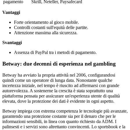
pagamento
Skrill, Neteller, Paysafecard
Vantaggi
Forte orientamento al gioco mobile.
Controlli costanti sull'equità delle partite.
Attenzione massima alla sicurezza.
Svantaggi
Assenza di PayPal tra i metodi di pagamento.
Betway: due decenni di esperienza nel gambling
Betway ha avviato la propria attività nel 2006, configurandosi
quindi come un operatore di lunga data. Nonostante qualche
incertezza iniziale, nel tempo è riuscito ad affermarsi con grande
autorevolezza. A sostenerne la crescita è stata soprattutto una
piattaforma pensata per assicurare un'esperienza utente di qualità
elevata, dove la protezione dei dati è evidente in ogni aspetto.
Betway impiega con estrema competenza le tecnologie più avanzate,
garantendo una protezione costante sia per il denaro che per le
informazioni sensibili, in linea con quanto richiesto da ADM. I
palinsesti e i servizi sono altrettanto convincenti. Lo sportsbook e la