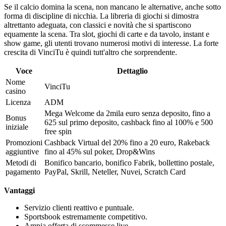
Se il calcio domina la scena, non mancano le alternative, anche sotto
forma di discipline di nicchia. La libreria di giochi si dimostra
altrettanto adeguata, con classici e novità che si spartiscono
equamente la scena. Tra slot, giochi di carte e da tavolo, instant e
show game, gli utenti trovano numerosi motivi di interesse. La forte
crescita di VinciTu è quindi tutt'altro che sorprendente.
Voce
Dettaglio
Nome
VinciTu
casino
Licenza
ADM
Mega Welcome da 2mila euro senza deposito, fino a
Bonus
625 sul primo deposito, cashback fino al 100% e 500
iniziale
free spin
Promozioni
Cashback Virtual del 20% fino a 20 euro, Rakeback
aggiuntive
fino al 45% sul poker, Drop&Wins
Metodi di
Bonifico bancario, bonifico Fabrik, bollettino postale,
pagamento
PayPal, Skrill, Neteller, Nuvei, Scratch Card
Vantaggi
Servizio clienti reattivo e puntuale.
Sportsbook estremamente competitivo.
Ampia offerta di scommesse live.