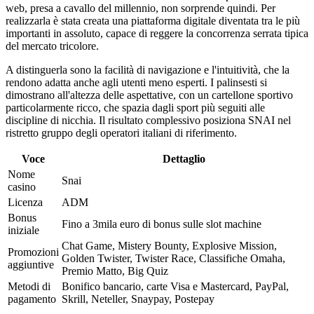
web, presa a cavallo del millennio, non sorprende quindi. Per
realizzarla è stata creata una piattaforma digitale diventata tra le più
importanti in assoluto, capace di reggere la concorrenza serrata tipica
del mercato tricolore.
A distinguerla sono la facilità di navigazione e l'intuitività, che la
rendono adatta anche agli utenti meno esperti. I palinsesti si
dimostrano all'altezza delle aspettative, con un cartellone sportivo
particolarmente ricco, che spazia dagli sport più seguiti alle
discipline di nicchia. Il risultato complessivo posiziona SNAI nel
ristretto gruppo degli operatori italiani di riferimento.
Voce
Dettaglio
Nome
Snai
casino
Licenza
ADM
Bonus
Fino a 3mila euro di bonus sulle slot machine
iniziale
Chat Game, Mistery Bounty, Explosive Mission,
Promozioni
Golden Twister, Twister Race, Classifiche Omaha,
aggiuntive
Premio Matto, Big Quiz
Metodi di
Bonifico bancario, carte Visa e Mastercard, PayPal,
pagamento
Skrill, Neteller, Snaypay, Postepay