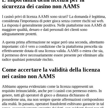
sicurezza dei casino non AAMS
I casinò privi di licenza AAMS sono sicuri? La domanda è legittima,
considerata l'importanza di poter gioca senza correre rischi sul web.
La risposta è generalmente positiva. Nelle piattaforme non AAMS di
maggiore qualità, denaro e dati personali dei clienti sono
adeguatamente protetti.
A questa prima affermazione ne segue però una seconda, altrettanto
importante: ciò è vero a condizione che la piattaforma prescelta sia
effettivamente dotata di una licenza valida. AAMS o estera che sia,
il permesso deve necessariamente essere presente per eliminare alla
radice qualsiasi potenziale rischio.
Come accertare la validità della licenza
nei casino non AAMS
Abbiamo appena evidenziato come la licenza rappresenti un
requisito irrinunciabile, anche per i casinò con permesso estero. In
genere, tutti gli operatori di gioco a distanza dichiarano di
possederne una, ma non sempre queste affermazioni corrispondono
alla realtà. In passato, operatori fraudolenti esibivano garanzie in tal