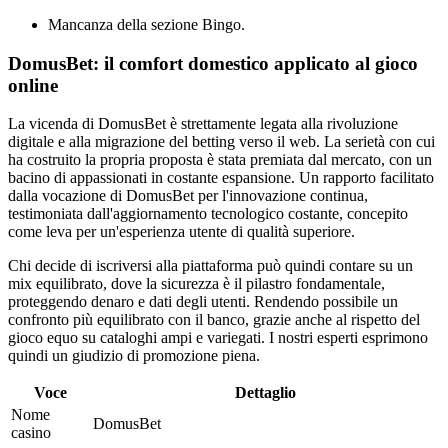
Mancanza della sezione Bingo.
DomusBet: il comfort domestico applicato al gioco
online
La vicenda di DomusBet è strettamente legata alla rivoluzione
digitale e alla migrazione del betting verso il web. La serietà con cui
ha costruito la propria proposta è stata premiata dal mercato, con un
bacino di appassionati in costante espansione. Un rapporto facilitato
dalla vocazione di DomusBet per l'innovazione continua,
testimoniata dall'aggiornamento tecnologico costante, concepito
come leva per un'esperienza utente di qualità superiore.
Chi decide di iscriversi alla piattaforma può quindi contare su un
mix equilibrato, dove la sicurezza è il pilastro fondamentale,
proteggendo denaro e dati degli utenti. Rendendo possibile un
confronto più equilibrato con il banco, grazie anche al rispetto del
gioco equo su cataloghi ampi e variegati. I nostri esperti esprimono
quindi un giudizio di promozione piena.
Voce
Dettaglio
Nome
DomusBet
casino