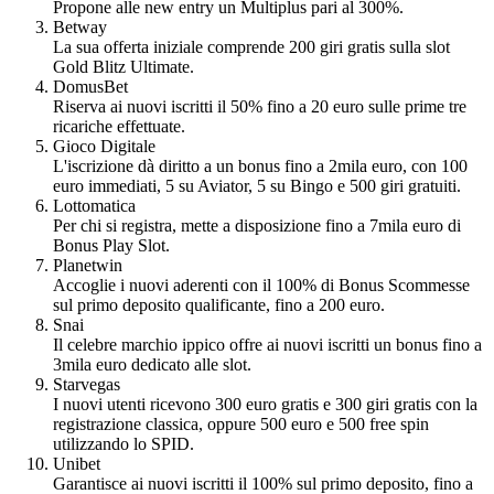
Propone alle new entry un Multiplus pari al 300%.
Betway
La sua offerta iniziale comprende 200 giri gratis sulla slot
Gold Blitz Ultimate.
DomusBet
Riserva ai nuovi iscritti il 50% fino a 20 euro sulle prime tre
ricariche effettuate.
Gioco Digitale
L'iscrizione dà diritto a un bonus fino a 2mila euro, con 100
euro immediati, 5 su Aviator, 5 su Bingo e 500 giri gratuiti.
Lottomatica
Per chi si registra, mette a disposizione fino a 7mila euro di
Bonus Play Slot.
Planetwin
Accoglie i nuovi aderenti con il 100% di Bonus Scommesse
sul primo deposito qualificante, fino a 200 euro.
Snai
Il celebre marchio ippico offre ai nuovi iscritti un bonus fino a
3mila euro dedicato alle slot.
Starvegas
I nuovi utenti ricevono 300 euro gratis e 300 giri gratis con la
registrazione classica, oppure 500 euro e 500 free spin
utilizzando lo SPID.
Unibet
Garantisce ai nuovi iscritti il 100% sul primo deposito, fino a