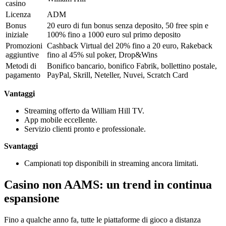
casino
Licenza
ADM
Bonus
20 euro di fun bonus senza deposito, 50 free spin e
iniziale
100% fino a 1000 euro sul primo deposito
Promozioni
Cashback Virtual del 20% fino a 20 euro, Rakeback
aggiuntive
fino al 45% sul poker, Drop&Wins
Metodi di
Bonifico bancario, bonifico Fabrik, bollettino postale,
pagamento
PayPal, Skrill, Neteller, Nuvei, Scratch Card
Vantaggi
Streaming offerto da William Hill TV.
App mobile eccellente.
Servizio clienti pronto e professionale.
Svantaggi
Campionati top disponibili in streaming ancora limitati.
Casino non AAMS: un trend in continua
espansione
Fino a qualche anno fa, tutte le piattaforme di gioco a distanza