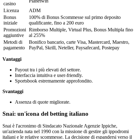
Planetwin
casino
Licenza
ADM
Bonus
100% di Bonus Scommesse sul primo deposito
iniziale
qualificante, fino a 200 euro
Promozioni
Rimborso Multiple, Virtual Plus, Bonus Multipla fino
aggiuntive
al 255%
Metodi di
Bonifico bancario, carte Visa, Mastercard, Maestro,
pagamento
PayPal, Skrill, Neteller, Paysafecard, Postepay
Vantaggi
Payout tra i più elevati del settore.
Interfaccia intuitiva e user-friendly.
Sportsbook estremamente approfondito.
Svantaggi
Assenza di quote migliorate.
Snai: un'icona del betting italiano
Snai è l'acronimo di Sindacato Nazionale Agenzie Ippiche,
un'azienda nata nel 1990 con la missione di gestire gli ippodromi
italiani e le relative scommesse. La decisione di espandersi verso il