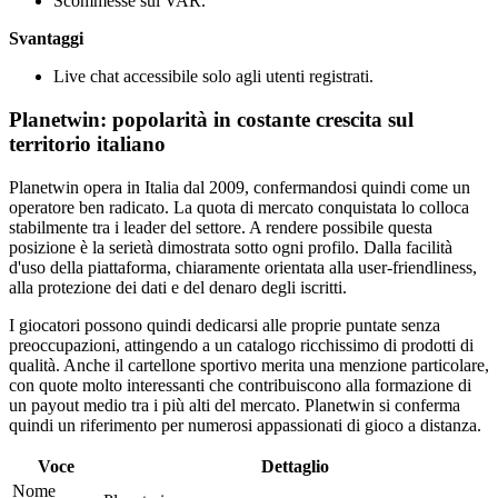
Scommesse sul VAR.
Svantaggi
Live chat accessibile solo agli utenti registrati.
Planetwin: popolarità in costante crescita sul
territorio italiano
Planetwin opera in Italia dal 2009, confermandosi quindi come un
operatore ben radicato. La quota di mercato conquistata lo colloca
stabilmente tra i leader del settore. A rendere possibile questa
posizione è la serietà dimostrata sotto ogni profilo. Dalla facilità
d'uso della piattaforma, chiaramente orientata alla user-friendliness,
alla protezione dei dati e del denaro degli iscritti.
I giocatori possono quindi dedicarsi alle proprie puntate senza
preoccupazioni, attingendo a un catalogo ricchissimo di prodotti di
qualità. Anche il cartellone sportivo merita una menzione particolare,
con quote molto interessanti che contribuiscono alla formazione di
un payout medio tra i più alti del mercato. Planetwin si conferma
quindi un riferimento per numerosi appassionati di gioco a distanza.
Voce
Dettaglio
Nome