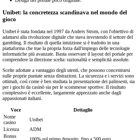
Design del portale poco originale.
Unibet: la concretezza scandinava nel mondo del
gioco
Unibet è stata fondata nel 1997 da Anders Strom, con l'obiettivo di
adattarsi alla rivoluzione digitale che stava investendo il settore del
gambling. Il risultato di quella intuizione si è tradotto in una
piattaforma che trae la propria forza dall'impiego delle tecnologie
informatiche più avanzate. Basta osservare il layout del portale per
comprendere la direzione scelta: razionalità e semplicità assolute.
Scelte adottate a vantaggio degli utenti, che possono concentrarsi
sulle proprie puntate senza distrazioni. La sicurezza e i servizi sono
ottimali, così come è ben studiata la presentazione dei palinsesti, sia
per i giochi da casinò sia per le scommesse sportive. Il risultato
complessivo è eccellente, largamente apprezzato anche dagli
appassionati italiani.
Voce
Dettaglio
Nome
Unibet
casino
Licenza
ADM
Bonus
100% sul primo deposito, fino a 500 euro