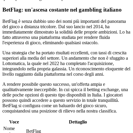
BetFlag: un'ascesa costante nel gambling italiano
BetFlag è senza dubbio uno dei nomi più importanti del panorama
del gioco a distanza tricolore. Dal suo lancio nel 2014, ha
immediatamente dimostrato la solidità delle proprie ambizioni. Lo ha
fatto attraverso una piattaforma studiata per rendere fluida
l'esperienza di gioco, eliminando qualsiasi ostacolo.
Una strategia che ha portato risultati eccellenti, con tassi di crescita
superiori alla media del settore. Un andamento che non è sfuggito a
Lottomatica, la quale nel 2022 ha completato l'acquisizione,
integrandolo nella propria galassia. Un riconoscimento eloquente del
livello raggiunto dalla piattaforma nel corso degli anni.
A rendere possibile questo successo, un'offerta ampia e
qualitativamente ineccepibile. In cui spicca il betting exchange, una
delle poche opzioni di questo tipo disponibili in Italia. I giocatori
possono quindi accedere a questo servizio in totale tranquillità.
BetFlag si configura come un baluardo del gioco sicuro,
conquistandosi una posizione di rilievo nella nostra classifica.
Voce
Dettaglio
Nome
BetFlag