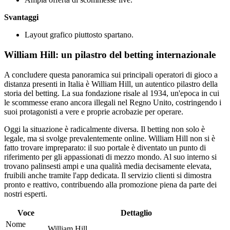
Svantaggi
Layout grafico piuttosto spartano.
William Hill: un pilastro del betting internazionale
A concludere questa panoramica sui principali operatori di gioco a
distanza presenti in Italia è William Hill, un autentico pilastro della
storia del betting. La sua fondazione risale al 1934, un'epoca in cui
le scommesse erano ancora illegali nel Regno Unito, costringendo i
suoi protagonisti a vere e proprie acrobazie per operare.
Oggi la situazione è radicalmente diversa. Il betting non solo è
legale, ma si svolge prevalentemente online. William Hill non si è
fatto trovare impreparato: il suo portale è diventato un punto di
riferimento per gli appassionati di mezzo mondo. Al suo interno si
trovano palinsesti ampi e una qualità media decisamente elevata,
fruibili anche tramite l'app dedicata. Il servizio clienti si dimostra
pronto e reattivo, contribuendo alla promozione piena da parte dei
nostri esperti.
Voce
Dettaglio
Nome
William Hill