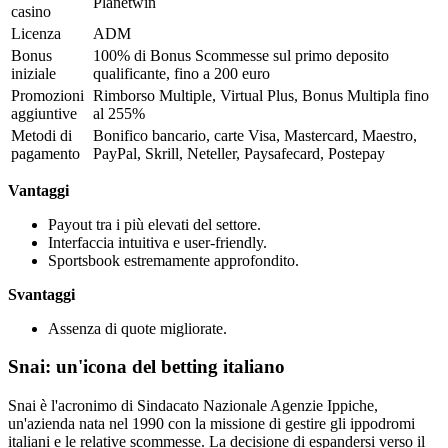
Planetwin
casino
Licenza
ADM
Bonus
100% di Bonus Scommesse sul primo deposito
iniziale
qualificante, fino a 200 euro
Promozioni
Rimborso Multiple, Virtual Plus, Bonus Multipla fino
aggiuntive
al 255%
Metodi di
Bonifico bancario, carte Visa, Mastercard, Maestro,
pagamento
PayPal, Skrill, Neteller, Paysafecard, Postepay
Vantaggi
Payout tra i più elevati del settore.
Interfaccia intuitiva e user-friendly.
Sportsbook estremamente approfondito.
Svantaggi
Assenza di quote migliorate.
Snai: un'icona del betting italiano
Snai è l'acronimo di Sindacato Nazionale Agenzie Ippiche,
un'azienda nata nel 1990 con la missione di gestire gli ippodromi
italiani e le relative scommesse. La decisione di espandersi verso il