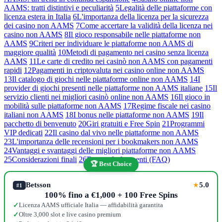
AAMS: tratti distintivi e peculiarità
5
Legalità delle piattaforme con
licenza estera in Italia
6
L'importanza della licenza per la sicurezza
dei casino non AAMS
7
Come accertare la validità della licenza nei
casino non AAMS
8
Il gioco responsabile nelle piattaforme non
AAMS
9
Criteri per individuare le piattaforme non AAMS di
maggiore qualità
10
Metodi di pagamento nei casino senza licenza
AAMS
11
Le carte di credito nei casinò non AAMS con pagamenti
rapidi
12
Pagamenti in criptovaluta nei casino online non AAMS
13
Il catalogo di giochi nelle piattaforme online non AAMS
14
I
provider di giochi presenti nelle piattaforme non AAMS italiane
15
Il
servizio clienti nei migliori casinò online non AAMS
16
Il gioco in
mobilità sulle piattaforme non AAMS
17
Regime fiscale nei casino
italiani non AAMS
18
I bonus nelle piattaforme non AAMS
19
Il
pacchetto di benvenuto
20
Giri gratuiti e Free Spin
21
Programmi
VIP dedicati
22
Il casino dal vivo nelle piattaforme non AAMS
23
L'importanza delle recensioni per i bookmakers non AAMS
24
Vantaggi e svantaggi delle migliori piattaforme non AAMS
25
Considerazioni finali
26
Domande frequenti (FAQ)
🏆 Best Choice
Betsson
5.0
★
#1
100% fino a €1,000 + 100 Free Spins
Licenza AAMS ufficiale Italia — affidabilità garantita
✓
Oltre 3,000 slot e live casino premium
✓