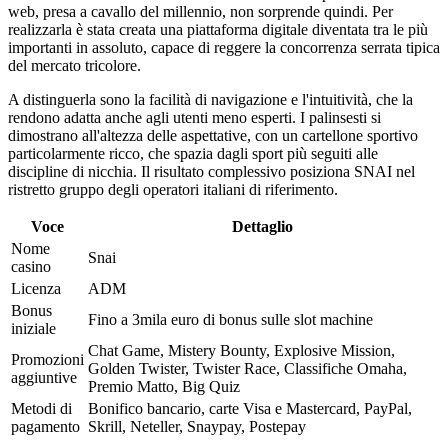
web, presa a cavallo del millennio, non sorprende quindi. Per
realizzarla è stata creata una piattaforma digitale diventata tra le più
importanti in assoluto, capace di reggere la concorrenza serrata tipica
del mercato tricolore.
A distinguerla sono la facilità di navigazione e l'intuitività, che la
rendono adatta anche agli utenti meno esperti. I palinsesti si
dimostrano all'altezza delle aspettative, con un cartellone sportivo
particolarmente ricco, che spazia dagli sport più seguiti alle
discipline di nicchia. Il risultato complessivo posiziona SNAI nel
ristretto gruppo degli operatori italiani di riferimento.
Voce
Dettaglio
Nome
Snai
casino
Licenza
ADM
Bonus
Fino a 3mila euro di bonus sulle slot machine
iniziale
Chat Game, Mistery Bounty, Explosive Mission,
Promozioni
Golden Twister, Twister Race, Classifiche Omaha,
aggiuntive
Premio Matto, Big Quiz
Metodi di
Bonifico bancario, carte Visa e Mastercard, PayPal,
pagamento
Skrill, Neteller, Snaypay, Postepay