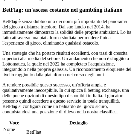
BetFlag: un'ascesa costante nel gambling italiano
BetFlag è senza dubbio uno dei nomi più importanti del panorama
del gioco a distanza tricolore. Dal suo lancio nel 2014, ha
immediatamente dimostrato la solidità delle proprie ambizioni. Lo ha
fatto attraverso una piattaforma studiata per rendere fluida
l'esperienza di gioco, eliminando qualsiasi ostacolo.
Una strategia che ha portato risultati eccellenti, con tassi di crescita
superiori alla media del settore. Un andamento che non è sfuggito a
Lottomatica, la quale nel 2022 ha completato l'acquisizione,
integrandolo nella propria galassia. Un riconoscimento eloquente del
livello raggiunto dalla piattaforma nel corso degli anni.
A rendere possibile questo successo, un'offerta ampia e
qualitativamente ineccepibile. In cui spicca il betting exchange, una
delle poche opzioni di questo tipo disponibili in Italia. I giocatori
possono quindi accedere a questo servizio in totale tranquillità.
BetFlag si configura come un baluardo del gioco sicuro,
conquistandosi una posizione di rilievo nella nostra classifica.
Voce
Dettaglio
Nome
BetFlag