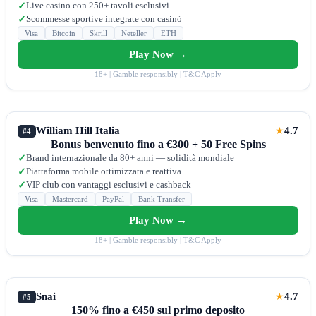
Live casino con 250+ tavoli esclusivi
✓
Scommesse sportive integrate con casinò
✓
Visa
Bitcoin
Skrill
Neteller
ETH
Play Now →
18+ | Gamble responsibly | T&C Apply
William Hill Italia
4.7
★
#4
Bonus benvenuto fino a €300 + 50 Free Spins
Brand internazionale da 80+ anni — solidità mondiale
✓
Piattaforma mobile ottimizzata e reattiva
✓
VIP club con vantaggi esclusivi e cashback
✓
Visa
Mastercard
PayPal
Bank Transfer
Play Now →
18+ | Gamble responsibly | T&C Apply
Snai
4.7
★
#5
150% fino a €450 sul primo deposito