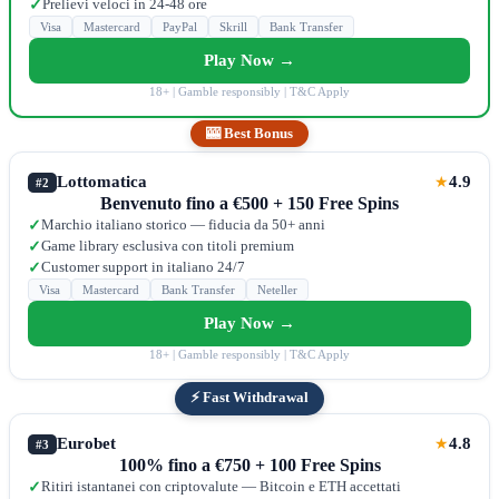
Prelievi veloci in 24-48 ore
✓
Visa
Mastercard
PayPal
Skrill
Bank Transfer
Play Now →
18+ | Gamble responsibly | T&C Apply
🎰 Best Bonus
Lottomatica
4.9
★
#2
Benvenuto fino a €500 + 150 Free Spins
Marchio italiano storico — fiducia da 50+ anni
✓
Game library esclusiva con titoli premium
✓
Customer support in italiano 24/7
✓
Visa
Mastercard
Bank Transfer
Neteller
Play Now →
18+ | Gamble responsibly | T&C Apply
⚡ Fast Withdrawal
Eurobet
4.8
★
#3
100% fino a €750 + 100 Free Spins
Ritiri istantanei con criptovalute — Bitcoin e ETH accettati
✓