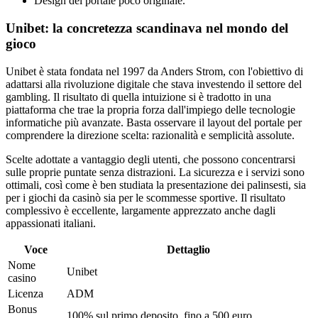
Design del portale poco originale.
Unibet: la concretezza scandinava nel mondo del
gioco
Unibet è stata fondata nel 1997 da Anders Strom, con l'obiettivo di
adattarsi alla rivoluzione digitale che stava investendo il settore del
gambling. Il risultato di quella intuizione si è tradotto in una
piattaforma che trae la propria forza dall'impiego delle tecnologie
informatiche più avanzate. Basta osservare il layout del portale per
comprendere la direzione scelta: razionalità e semplicità assolute.
Scelte adottate a vantaggio degli utenti, che possono concentrarsi
sulle proprie puntate senza distrazioni. La sicurezza e i servizi sono
ottimali, così come è ben studiata la presentazione dei palinsesti, sia
per i giochi da casinò sia per le scommesse sportive. Il risultato
complessivo è eccellente, largamente apprezzato anche dagli
appassionati italiani.
Voce
Dettaglio
Nome
Unibet
casino
Licenza
ADM
Bonus
100% sul primo deposito, fino a 500 euro