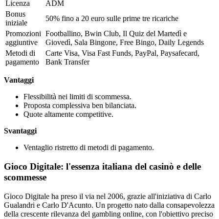
Licenza
ADM
Bonus
50% fino a 20 euro sulle prime tre ricariche
iniziale
Promozioni
Footballino, Bwin Club, Il Quiz del Martedì e
aggiuntive
Giovedì, Sala Bingone, Free Bingo, Daily Legends
Metodi di
Carte Visa, Visa Fast Funds, PayPal, Paysafecard,
pagamento
Bank Transfer
Vantaggi
Flessibilità nei limiti di scommessa.
Proposta complessiva ben bilanciata.
Quote altamente competitive.
Svantaggi
Ventaglio ristretto di metodi di pagamento.
Gioco Digitale: l'essenza italiana del casinò e delle
scommesse
Gioco Digitale ha preso il via nel 2006, grazie all'iniziativa di Carlo
Gualandri e Carlo D'Acunto. Un progetto nato dalla consapevolezza
della crescente rilevanza del gambling online, con l'obiettivo preciso