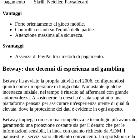
pagamento
Skrill, Neteller, Paysafecard
Vantaggi
Forte orientamento al gioco mobile.
Controlli costanti sull'equità delle partite.
Attenzione massima alla sicurezza.
Svantaggi
Assenza di PayPal tra i metodi di pagamento.
Betway: due decenni di esperienza nel gambling
Betway ha avviato la propria attività nel 2006, configurandosi
quindi come un operatore di lunga data. Nonostante qualche
incertezza iniziale, nel tempo è riuscito ad affermarsi con grande
autorevolezza. A sostenerne la crescita è stata soprattutto una
piattaforma pensata per assicurare un'esperienza utente di qualità
elevata, dove la protezione dei dati è evidente in ogni aspetto.
Betway impiega con estrema competenza le tecnologie più avanzate,
garantendo una protezione costante sia per il denaro che per le
informazioni sensibili, in linea con quanto richiesto da ADM. I
palinsesti e i servizi sono altrettanto convincenti. Lo sportsbook e la