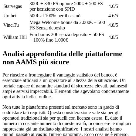
300€ + 330 FS oppure 500€ + 500 FS
Starvegas
4.6/5
per iscrizione con SPID
Unibet
500€ al 100% per il casinò
4.6/5
Mega Welcome bonus da 2.000€ + 500
VinciTu
4.8/5
FS Senza deposito
Fun bonus 20€ senza deposito + 50 FS
William Hill
4.8/5
+ 100% fino 1.000€
Analisi approfondita delle piattaforme
non AAMS più sicure
Per riuscire a fronteggiare il vantaggio statistico del banco, è
essenziale affidarsi a un operatore all'altezza della situazione. Un
portale capace di garantire standard di sicurezza elevati, palinsesti
ampi e servizi impeccabili. Elementi che agevolano concretamente
ogni attività ludica online.
Non tutte le piattaforme presenti sul mercato sono in grado di
soddisfare tali requisiti. Questa considerazione vale sia per gli
operatori tradizionali sia per quelli con licenza estera. E, dato il
numero in costante aumento di queste realtà, riconoscere le migliori
rappresenta già un risultato significativo. I nostri analisti hanno
quindi passato al vaglio l'intero panorama. Ecco cosa ne è emerso.