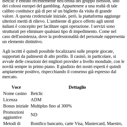
Betclic è entrato recentemente nell'orbita del gruppo Betsson, uno
dei colossi europei del gambling. Appartenere a una realtà di tale
calibro costituisce già di per sé un biglietto da visita di grande
valore. A questa credenziale iniziale, però, la piattaforma aggiunge
ulteriori meriti di rilievo. L'ambiente di gioco offerto agli utenti
italiani è concepito per facilitare ogni operazione. I servizi sono
strutturati per eliminare qualsiasi tipo di impedimento. Come nel
caso dell'assistenza, dove la professionalità del personale rappresenta
un elemento distintivo.
Agli iscritti è quindi possibile focalizzarsi sulle proprie giocate,
supportati da palinsesti di alto profilo. Il casinò, in particolare, si
avvale delle creazioni dei migliori provider a livello mondiale, con le
novità sempre in primo piano. Il giudizio dei nostri esperti è quindi
ampiamente positivo, rispecchiando il consenso già espresso dal
mercato.
Voce
Dettaglio
Nome casino
Betclic
Licenza
ADM
Bonus iniziale
Multiplus fino al 300%
Promozioni
ND
aggiuntive
Metodi di
Bonifico bancario, carte Visa, Mastercard, Maestro,