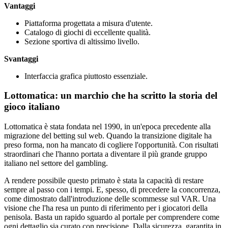
Vantaggi
Piattaforma progettata a misura d'utente.
Catalogo di giochi di eccellente qualità.
Sezione sportiva di altissimo livello.
Svantaggi
Interfaccia grafica piuttosto essenziale.
Lottomatica: un marchio che ha scritto la storia del
gioco italiano
Lottomatica è stata fondata nel 1990, in un'epoca precedente alla
migrazione del betting sul web. Quando la transizione digitale ha
preso forma, non ha mancato di cogliere l'opportunità. Con risultati
straordinari che l'hanno portata a diventare il più grande gruppo
italiano nel settore del gambling.
A rendere possibile questo primato è stata la capacità di restare
sempre al passo con i tempi. E, spesso, di precedere la concorrenza,
come dimostrato dall'introduzione delle scommesse sul VAR. Una
visione che l'ha resa un punto di riferimento per i giocatori della
penisola. Basta un rapido sguardo al portale per comprendere come
ogni dettaglio sia curato con precisione. Dalla sicurezza, garantita in