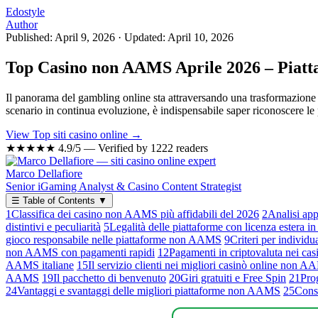
Edostyle
Author
Published: April 9, 2026
·
Updated: April 10, 2026
Top Casino non AAMS Aprile 2026 – Piattaf
Il panorama del gambling online sta attraversando una trasformazione p
scenario in continua evoluzione, è indispensabile saper riconoscere le
View Top siti casino online →
★★★★★
4.9/5 — Verified by 1222 readers
Marco Dellafiore
Senior iGaming Analyst & Casino Content Strategist
☰
Table of Contents
▼
1
Classifica dei casino non AAMS più affidabili del 2026
2
Analisi ap
distintivi e peculiarità
5
Legalità delle piattaforme con licenza estera in 
gioco responsabile nelle piattaforme non AAMS
9
Criteri per individ
non AAMS con pagamenti rapidi
12
Pagamenti in criptovaluta nei c
AAMS italiane
15
Il servizio clienti nei migliori casinò online non 
AAMS
19
Il pacchetto di benvenuto
20
Giri gratuiti e Free Spin
21
Pro
24
Vantaggi e svantaggi delle migliori piattaforme non AAMS
25
Consi