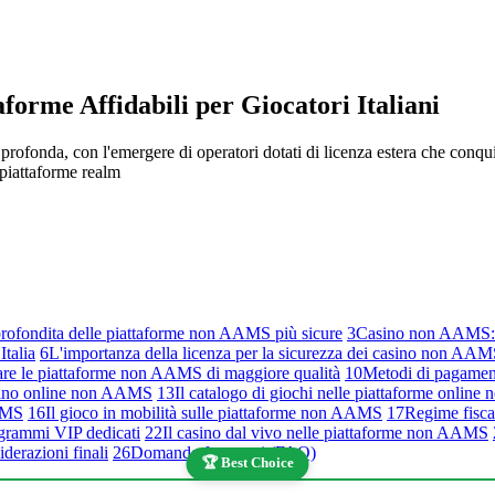
orme Affidabili per Giocatori Italiani
rofonda, con l'emergere di operatori dotati di licenza estera che conqui
 piattaforme realm
profondita delle piattaforme non AAMS più sicure
3
Casino non AAMS: u
Italia
6
L'importanza della licenza per la sicurezza dei casino non AA
uare le piattaforme non AAMS di maggiore qualità
10
Metodi di pagamen
asino online non AAMS
13
Il catalogo di giochi nelle piattaforme onli
AAMS
16
Il gioco in mobilità sulle piattaforme non AAMS
17
Regime fisca
grammi VIP dedicati
22
Il casino dal vivo nelle piattaforme non AAMS
derazioni finali
26
Domande frequenti (FAQ)
🏆 Best Choice