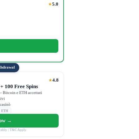
5.0
★
thdrawal
4.8
★
+ 100 Free Spins
 — Bitcoin e ETH accettati
ivi
casinò
ETH
Now →
sibly | T&C Apply