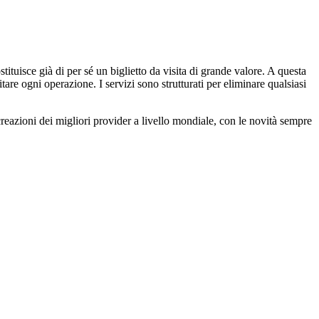
ituisce già di per sé un biglietto da visita di grande valore. A questa
litare ogni operazione. I servizi sono strutturati per eliminare qualsiasi
le creazioni dei migliori provider a livello mondiale, con le novità sempre