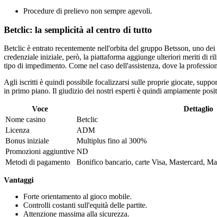
Procedure di prelievo non sempre agevoli.
Betclic: la semplicità al centro di tutto
Betclic è entrato recentemente nell'orbita del gruppo Betsson, uno dei c
credenziale iniziale, però, la piattaforma aggiunge ulteriori meriti di ri
tipo di impedimento. Come nel caso dell'assistenza, dove la profession
Agli iscritti è quindi possibile focalizzarsi sulle proprie giocate, suppo
in primo piano. Il giudizio dei nostri esperti è quindi ampiamente posi
Voce
Dettaglio
Nome casino
Betclic
Licenza
ADM
Bonus iniziale
Multiplus fino al 300%
Promozioni aggiuntive
ND
Metodi di pagamento
Bonifico bancario, carte Visa, Mastercard, Mae
Vantaggi
Forte orientamento al gioco mobile.
Controlli costanti sull'equità delle partite.
Attenzione massima alla sicurezza.