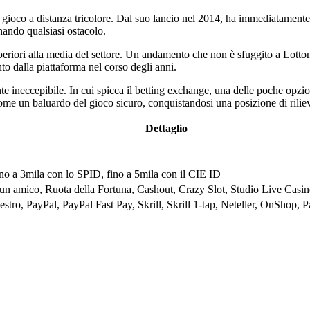
oco a distanza tricolore. Dal suo lancio nel 2014, ha immediatamente di
inando qualsiasi ostacolo.
a superiori alla media del settore. Un andamento che non è sfuggito a Lott
to dalla piattaforma nel corso degli anni.
 ineccepibile. In cui spicca il betting exchange, una delle poche opzioni
come un baluardo del gioco sicuro, conquistandosi una posizione di rilievo
Dettaglio
ino a 3mila con lo SPID, fino a 5mila con il CIE ID
 un amico, Ruota della Fortuna, Cashout, Crazy Slot, Studio Live Casi
stro, PayPal, PayPal Fast Pay, Skrill, Skrill 1-tap, Neteller, OnShop, P