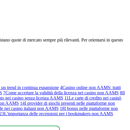
stano quote di mercato sempre più rilevanti. Per orientarsi in questo
n trend in continua espansione
4
Casino online non AAMS: tratti
MS
7
Come accertare la validità della licenza nei casino non AAMS
8
Il
to nei casino senza licenza AAMS
11
Le carte di credito nei casinò
ne non AAMS
14
I provider di giochi presenti nelle piattaforme non
le nei casino italiani non AAMS
18
I bonus nelle piattaforme non
23
L'importanza delle recensioni per i bookmakers non AAMS