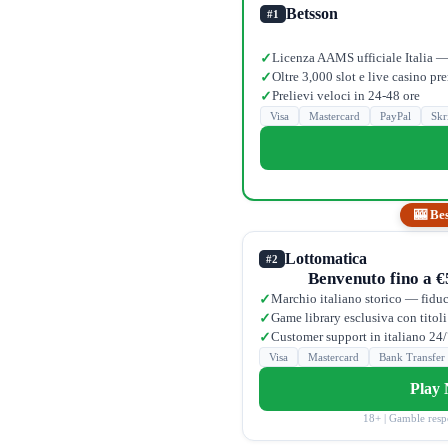
Betsson
#1
Licenza AAMS ufficiale Italia — 
✓
Oltre 3,000 slot e live casino p
✓
Prelievi veloci in 24-48 ore
✓
Visa
Mastercard
PayPal
Skri
🎰 Be
Lottomatica
#2
Benvenuto fino a €
Marchio italiano storico — fidu
✓
Game library esclusiva con tito
✓
Customer support in italiano 24
✓
Visa
Mastercard
Bank Transfer
Play
18+ | Gamble resp