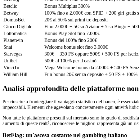
Betclic
Bonus Multiplus 300%
Betway
100% fino a 2.000€ con SPID + 200 giri gratis 
DomusBet
20€ al 50% sui primi tre depositi
Gioco Digitale
Fino 2.000€ + 5€ su Aviator + 5 su Bingo + 50
Lottomatica
Bonus Play Slot fino 7.000€
Planetwin
Bonus del 100% fino 200€
Snai
Welcome bonus slot fino 3.000€
Starvegas
300€ + 330 FS oppure 500€ + 500 FS per iscri
Unibet
500€ al 100% per il casinò
VinciTu
Mega Welcome bonus da 2.000€ + 500 FS Senz
William Hill
Fun bonus 20€ senza deposito + 50 FS + 100% 
Analisi approfondita delle piattaforme no
Per riuscire a fronteggiare il vantaggio statistico del banco, è essenzial
impeccabili. Elementi che agevolano concretamente ogni attività ludic
Non tutte le piattaforme presenti sul mercato sono in grado di soddisfare
aumento di queste realtà, riconoscere le migliori rappresenta già un ris
BetFlag: un'ascesa costante nel gambling italiano