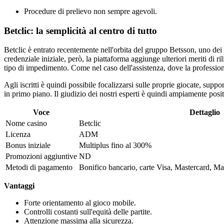
Procedure di prelievo non sempre agevoli.
Betclic: la semplicità al centro di tutto
Betclic è entrato recentemente nell'orbita del gruppo Betsson, uno dei c
credenziale iniziale, però, la piattaforma aggiunge ulteriori meriti di ri
tipo di impedimento. Come nel caso dell'assistenza, dove la profession
Agli iscritti è quindi possibile focalizzarsi sulle proprie giocate, suppo
in primo piano. Il giudizio dei nostri esperti è quindi ampiamente posi
Voce
Dettaglio
Nome casino
Betclic
Licenza
ADM
Bonus iniziale
Multiplus fino al 300%
Promozioni aggiuntive
ND
Metodi di pagamento
Bonifico bancario, carte Visa, Mastercard, Mae
Vantaggi
Forte orientamento al gioco mobile.
Controlli costanti sull'equità delle partite.
Attenzione massima alla sicurezza.