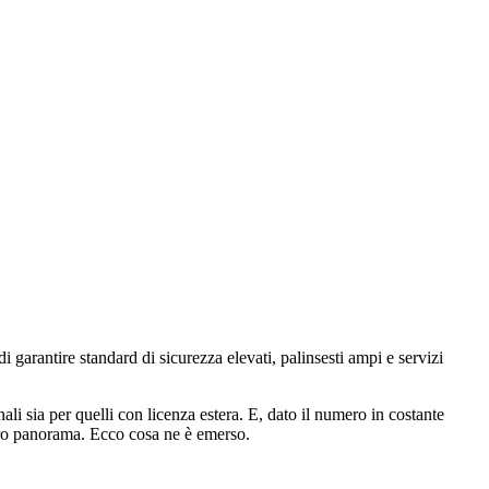
di garantire standard di sicurezza elevati, palinsesti ampi e servizi
ali sia per quelli con licenza estera. E, dato il numero in costante
ntero panorama. Ecco cosa ne è emerso.