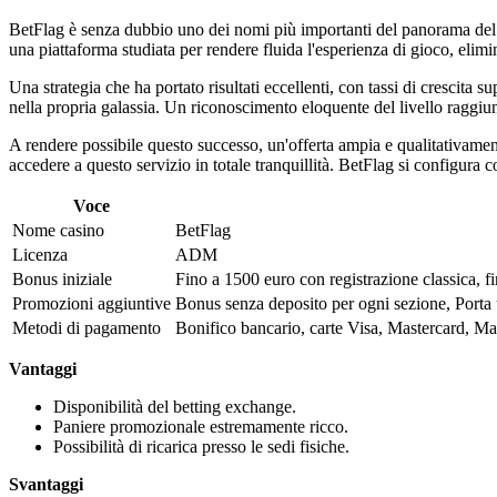
BetFlag è senza dubbio uno dei nomi più importanti del panorama del gi
una piattaforma studiata per rendere fluida l'esperienza di gioco, elim
Una strategia che ha portato risultati eccellenti, con tassi di crescit
nella propria galassia. Un riconoscimento eloquente del livello raggiun
A rendere possibile questo successo, un'offerta ampia e qualitativamente
accedere a questo servizio in totale tranquillità. BetFlag si configura 
Voce
Nome casino
BetFlag
Licenza
ADM
Bonus iniziale
Fino a 1500 euro con registrazione classica, f
Promozioni aggiuntive
Bonus senza deposito per ogni sezione, Porta
Metodi di pagamento
Bonifico bancario, carte Visa, Mastercard, Mae
Vantaggi
Disponibilità del betting exchange.
Paniere promozionale estremamente ricco.
Possibilità di ricarica presso le sedi fisiche.
Svantaggi