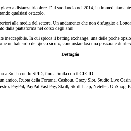
oco a distanza tricolore. Dal suo lancio nel 2014, ha immediatamente di
inando qualsiasi ostacolo.
a superiori alla media del settore. Un andamento che non è sfuggito a Lott
to dalla piattaforma nel corso degli anni.
 ineccepibile. In cui spicca il betting exchange, una delle poche opzioni
come un baluardo del gioco sicuro, conquistandosi una posizione di rilievo
Dettaglio
ino a 3mila con lo SPID, fino a 5mila con il CIE ID
 un amico, Ruota della Fortuna, Cashout, Crazy Slot, Studio Live Casi
stro, PayPal, PayPal Fast Pay, Skrill, Skrill 1-tap, Neteller, OnShop, P