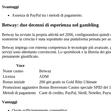
Svantaggi
Assenza di PayPal tra i metodi di pagamento.
Betway: due decenni di esperienza nel gambling
Betway ha avviato la propria attività nel 2006, configurandosi quindi 
sostenerne la crescita è stata soprattutto una piattaforma pensata per as
Betway impiega con estrema competenza le tecnologie più avanzate, gara
servizi sono altrettanto convincenti. Lo sportsbook e la libreria dei g
pienamente giustificato.
Voce
Nome casino
Betway
Licenza
ADM
Bonus iniziale
200 giri gratis su Gold Blitz Ultimate
Promozioni aggiuntive
Bonus Benvenuto Casino speciale SPID del 
Metodi di pagamento
Carte di credito, PayPal, Skrill, Neteller, 
Vantaggi
Quote sufficientemente competitive.