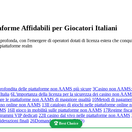
orme Affidabili per Giocatori Italiani
rofonda, con l'emergere di operatori dotati di licenza estera che conqui
 piattaforme realm
profondita delle piattaforme non AAMS più sicure
3
Casino non AAMS: u
Italia
6
L'importanza della licenza per la sicurezza dei casino non AA
uare le piattaforme non AAMS di maggiore qualità
10
Metodi di pagamen
asino online non AAMS
13
Il catalogo di giochi nelle piattaforme onli
AAMS
16
Il gioco in mobilità sulle piattaforme non AAMS
17
Regime fisca
grammi VIP dedicati
22
Il casino dal vivo nelle piattaforme non AAMS
derazioni finali
26
Domande frequenti (FAQ)
🏆 Best Choice