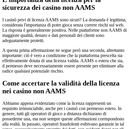
sicurezza dei casino non AAMS
I casinò privi di licenza AAMS sono sicuri? La domanda è legittima,
considerata l'importanza di poter gioca senza correre rischi sul web.
La risposta è generalmente positiva. Nelle piattaforme non AAMS di
maggiore qualità, denaro e dati personali dei clienti sono
adeguatamente protetti.
A questa prima affermazione ne segue però una seconda, altrettanto
importante: ciò è vero a condizione che la piattaforma prescelta sia
effettivamente dotata di una licenza valida. AAMS o estera che sia,
il permesso deve necessariamente essere presente per eliminare alla
radice qualsiasi potenziale rischio.
Come accertare la validità della licenza
nei casino non AAMS
Abbiamo appena evidenziato come la licenza rappresenti un
requisito irrinunciabile, anche per i casinò con permesso estero. In
genere, tutti gli operatori di gioco a distanza dichiarano di
possederne una, ma non sempre queste affermazioni corrispondono
alla realtà. In passato, operatori fraudolenti esibivano garanzie in tal