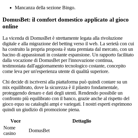
Mancanza della sezione Bingo.
DomusBet: il comfort domestico applicato al gioco
online
La vicenda di DomusBet è strettamente legata alla rivoluzione
digitale e alla migrazione del betting verso il web. La serietà con cui
ha costruito la propria proposta è stata premiata dal mercato, con un
bacino di appassionati in costante espansione. Un rapporto facilitato
dalla vocazione di DomusBet per l'innovazione continua,
testimoniata dall'aggiornamento tecnologico costante, concepito
come leva per un'esperienza utente di qualità superiore.
Chi decide di iscriversi alla piattaforma può quindi contare su un
mix equilibrato, dove la sicurezza è il pilastro fondamentale,
proteggendo denaro e dati degli utenti. Rendendo possibile un
confronto più equilibrato con il banco, grazie anche al rispetto del
gioco equo su cataloghi ampi e variegati. I nostri esperti esprimono
quindi un giudizio di promozione piena.
Voce
Dettaglio
Nome
DomusBet
casino