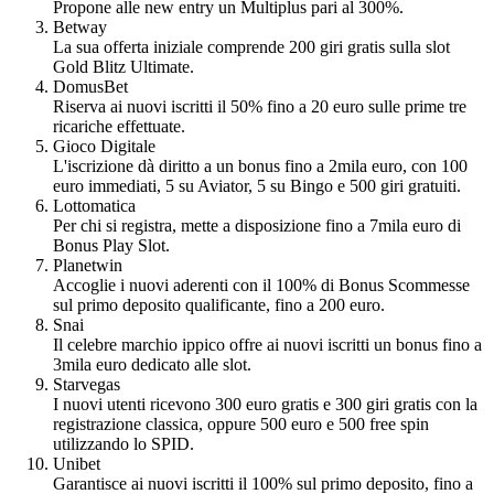
Propone alle new entry un Multiplus pari al 300%.
Betway
La sua offerta iniziale comprende 200 giri gratis sulla slot
Gold Blitz Ultimate.
DomusBet
Riserva ai nuovi iscritti il 50% fino a 20 euro sulle prime tre
ricariche effettuate.
Gioco Digitale
L'iscrizione dà diritto a un bonus fino a 2mila euro, con 100
euro immediati, 5 su Aviator, 5 su Bingo e 500 giri gratuiti.
Lottomatica
Per chi si registra, mette a disposizione fino a 7mila euro di
Bonus Play Slot.
Planetwin
Accoglie i nuovi aderenti con il 100% di Bonus Scommesse
sul primo deposito qualificante, fino a 200 euro.
Snai
Il celebre marchio ippico offre ai nuovi iscritti un bonus fino a
3mila euro dedicato alle slot.
Starvegas
I nuovi utenti ricevono 300 euro gratis e 300 giri gratis con la
registrazione classica, oppure 500 euro e 500 free spin
utilizzando lo SPID.
Unibet
Garantisce ai nuovi iscritti il 100% sul primo deposito, fino a