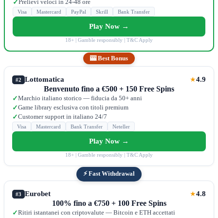
Prelievi veloci in 24-48 ore
✓
Visa
Mastercard
PayPal
Skrill
Bank Transfer
Play Now →
18+ | Gamble responsibly | T&C Apply
🎰 Best Bonus
Lottomatica
4.9
★
#2
Benvenuto fino a €500 + 150 Free Spins
Marchio italiano storico — fiducia da 50+ anni
✓
Game library esclusiva con titoli premium
✓
Customer support in italiano 24/7
✓
Visa
Mastercard
Bank Transfer
Neteller
Play Now →
18+ | Gamble responsibly | T&C Apply
⚡ Fast Withdrawal
Eurobet
4.8
★
#3
100% fino a €750 + 100 Free Spins
Ritiri istantanei con criptovalute — Bitcoin e ETH accettati
✓