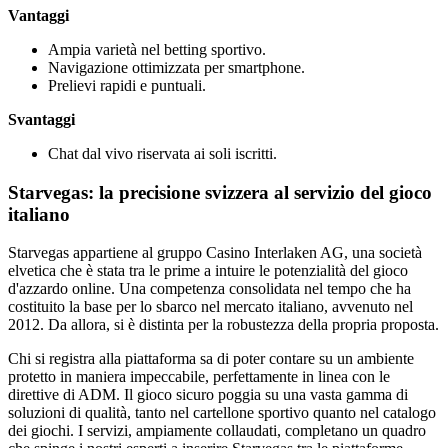
Vantaggi
Ampia varietà nel betting sportivo.
Navigazione ottimizzata per smartphone.
Prelievi rapidi e puntuali.
Svantaggi
Chat dal vivo riservata ai soli iscritti.
Starvegas: la precisione svizzera al servizio del gioco
italiano
Starvegas appartiene al gruppo Casino Interlaken AG, una società
elvetica che è stata tra le prime a intuire le potenzialità del gioco
d'azzardo online. Una competenza consolidata nel tempo che ha
costituito la base per lo sbarco nel mercato italiano, avvenuto nel
2012. Da allora, si è distinta per la robustezza della propria proposta.
Chi si registra alla piattaforma sa di poter contare su un ambiente
protetto in maniera impeccabile, perfettamente in linea con le
direttive di ADM. Il gioco sicuro poggia su una vasta gamma di
soluzioni di qualità, tanto nel cartellone sportivo quanto nel catalogo
dei giochi. I servizi, ampiamente collaudati, completano un quadro