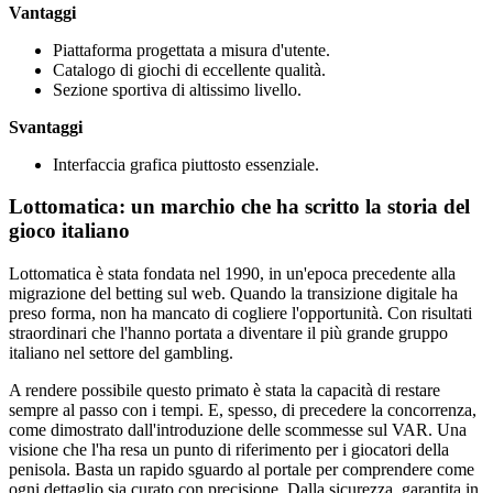
Vantaggi
Piattaforma progettata a misura d'utente.
Catalogo di giochi di eccellente qualità.
Sezione sportiva di altissimo livello.
Svantaggi
Interfaccia grafica piuttosto essenziale.
Lottomatica: un marchio che ha scritto la storia del
gioco italiano
Lottomatica è stata fondata nel 1990, in un'epoca precedente alla
migrazione del betting sul web. Quando la transizione digitale ha
preso forma, non ha mancato di cogliere l'opportunità. Con risultati
straordinari che l'hanno portata a diventare il più grande gruppo
italiano nel settore del gambling.
A rendere possibile questo primato è stata la capacità di restare
sempre al passo con i tempi. E, spesso, di precedere la concorrenza,
come dimostrato dall'introduzione delle scommesse sul VAR. Una
visione che l'ha resa un punto di riferimento per i giocatori della
penisola. Basta un rapido sguardo al portale per comprendere come
ogni dettaglio sia curato con precisione. Dalla sicurezza, garantita in