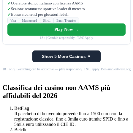
Operatore storico italiano con licenza AAMS
✓
Sezione scommesse sportive leader di mercato
✓
Bonus ricorrenti per giocatori fedeli
✓
Visa
Mastercard
Skrill
Bank Transfer
Play Now →
18+ | Gamble responsibly | T&C Apply
Show 5 More Casinos ▼
18+ only. Gambling can be addictive — play responsibly. T&C apply.
BeGambleAware.org
Classifica dei casino non AAMS più
affidabili del 2026
BetFlag
Il pacchetto di benvenuto prevede fino a 1500 euro con la
registrazione classica, fino a 3mila euro tramite SPID e fino a
5mila euro utilizzando il CIE ID.
Betclic