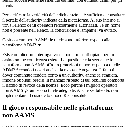
senso, successivamente smentite dai fatti, con evidenti danni per gli
utenti.
Per verificare la veridicità delle dichiarazioni, è sufficiente consultare
il portale dell'authority indicata dalla piattaforma. Al suo interno si
trova l'elenco degli operatori regolarmente autorizzati. Se un nome
non è presente nell'elenco, la conclusione è lampante: va evitato.
Casino sicuri non AAMS: le tutele sono inferiori rispetto alle
piattaforme ADM?
▼
Esiste un ulteriore interrogativo da porsi prima di optare per un
casino online con licenza estera. La questione è la seguente: le
piattaforme non AAMS offrono protezioni minori rispetto a quelle
ADM? Secondo i nostri analisti la risposta è negativa. Il fatto di
dover comunque rendere conto a un'authority, anche se straniera,
impone obblighi precisi. Il mancato rispetto di tali obblighi comporta
il rischio di revoca della licenza. Ecco perché i migliori operatori
non AAMS garantiscono tutele adeguate. Anche se, talvolta, non
implementano il cosiddetto Gioco Responsabile.
Il gioco responsabile nelle piattaforme
non AAMS