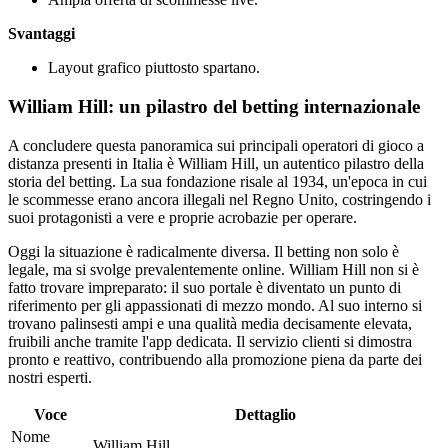
Svantaggi
Layout grafico piuttosto spartano.
William Hill: un pilastro del betting internazionale
A concludere questa panoramica sui principali operatori di gioco a
distanza presenti in Italia è William Hill, un autentico pilastro della
storia del betting. La sua fondazione risale al 1934, un'epoca in cui
le scommesse erano ancora illegali nel Regno Unito, costringendo i
suoi protagonisti a vere e proprie acrobazie per operare.
Oggi la situazione è radicalmente diversa. Il betting non solo è
legale, ma si svolge prevalentemente online. William Hill non si è
fatto trovare impreparato: il suo portale è diventato un punto di
riferimento per gli appassionati di mezzo mondo. Al suo interno si
trovano palinsesti ampi e una qualità media decisamente elevata,
fruibili anche tramite l'app dedicata. Il servizio clienti si dimostra
pronto e reattivo, contribuendo alla promozione piena da parte dei
nostri esperti.
Voce
Dettaglio
Nome
William Hill