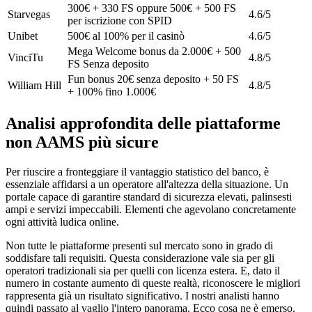
300€ + 330 FS oppure 500€ + 500 FS
Starvegas
4.6/5
per iscrizione con SPID
Unibet
500€ al 100% per il casinò
4.6/5
Mega Welcome bonus da 2.000€ + 500
VinciTu
4.8/5
FS Senza deposito
Fun bonus 20€ senza deposito + 50 FS
William Hill
4.8/5
+ 100% fino 1.000€
Analisi approfondita delle piattaforme
non AAMS più sicure
Per riuscire a fronteggiare il vantaggio statistico del banco, è
essenziale affidarsi a un operatore all'altezza della situazione. Un
portale capace di garantire standard di sicurezza elevati, palinsesti
ampi e servizi impeccabili. Elementi che agevolano concretamente
ogni attività ludica online.
Non tutte le piattaforme presenti sul mercato sono in grado di
soddisfare tali requisiti. Questa considerazione vale sia per gli
operatori tradizionali sia per quelli con licenza estera. E, dato il
numero in costante aumento di queste realtà, riconoscere le migliori
rappresenta già un risultato significativo. I nostri analisti hanno
quindi passato al vaglio l'intero panorama. Ecco cosa ne è emerso.