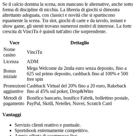
Se il calcio domina la scena, non mancano le alternative, anche sotto
forma di discipline di nicchia. La libreria di giochi si dimostra
altrettanto adeguata, con classici e novità che si spartiscono
equamente la scena. Tra slot, giochi di carte e da tavolo, instant e
show game, gli utenti trovano numerosi motivi di interesse. La forte
crescita di VinciTu è quindi tutt'altro che sorprendente.
Voce
Dettaglio
Nome
VinciTu
casino
Licenza
ADM
Mega Welcome da 2mila euro senza deposito, fino a
Bonus
625 sul primo deposito, cashback fino al 100% e 500
iniziale
free spin
Promozioni
Cashback Virtual del 20% fino a 20 euro, Rakeback
aggiuntive
fino al 45% sul poker, Drop&Wins
Metodi di
Bonifico bancario, bonifico Fabrik, bollettino postale,
pagamento
PayPal, Skrill, Neteller, Nuvei, Scratch Card
Vantaggi
Servizio clienti reattivo e puntuale.
Sportsbook estremamente competitivo.
Ampia offerta di scommesse live.