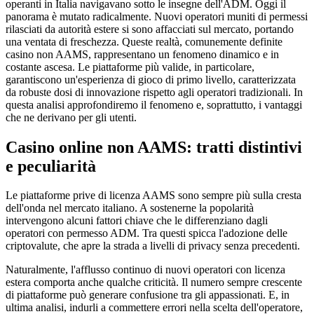
operanti in Italia navigavano sotto le insegne dell'ADM. Oggi il
panorama è mutato radicalmente. Nuovi operatori muniti di permessi
rilasciati da autorità estere si sono affacciati sul mercato, portando
una ventata di freschezza. Queste realtà, comunemente definite
casino non AAMS, rappresentano un fenomeno dinamico e in
costante ascesa. Le piattaforme più valide, in particolare,
garantiscono un'esperienza di gioco di primo livello, caratterizzata
da robuste dosi di innovazione rispetto agli operatori tradizionali. In
questa analisi approfondiremo il fenomeno e, soprattutto, i vantaggi
che ne derivano per gli utenti.
Casino online non AAMS: tratti distintivi
e peculiarità
Le piattaforme prive di licenza AAMS sono sempre più sulla cresta
dell'onda nel mercato italiano. A sostenerne la popolarità
intervengono alcuni fattori chiave che le differenziano dagli
operatori con permesso ADM. Tra questi spicca l'adozione delle
criptovalute, che apre la strada a livelli di privacy senza precedenti.
Naturalmente, l'afflusso continuo di nuovi operatori con licenza
estera comporta anche qualche criticità. Il numero sempre crescente
di piattaforme può generare confusione tra gli appassionati. E, in
ultima analisi, indurli a commettere errori nella scelta dell'operatore,