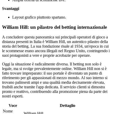
Svantaggi
Layout grafico piuttosto spartano.
William Hill: un pilastro del betting internazionale
A concludere questa panoramica sui principali operatori di gioco a
distanza presenti in Italia è William Hill, un autentico pilastro della
storia del betting. La sua fondazione risale al 1934, un'epoca in cui
le scommesse erano ancora illegali nel Regno Unito, costringendo i
suoi protagonisti a vere e proprie acrobazie per operare.
Oggi la situazione è radicalmente diversa. Il betting non solo è
legale, ma si svolge prevalentemente online. William Hill non si è
fatto trovare impreparato: il suo portale è diventato un punto di
riferimento per gli appassionati di mezzo mondo. Al suo interno si
trovano palinsesti ampi e una qualità media decisamente elevata,
fruibili anche tramite l'app dedicata. Il servizio clienti si dimostra
pronto e reattivo, contribuendo alla promozione piena da parte dei
nostri esperti.
Voce
Dettaglio
Nome
William Hill