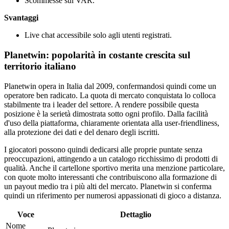
Scommesse sul VAR.
Svantaggi
Live chat accessibile solo agli utenti registrati.
Planetwin: popolarità in costante crescita sul
territorio italiano
Planetwin opera in Italia dal 2009, confermandosi quindi come un
operatore ben radicato. La quota di mercato conquistata lo colloca
stabilmente tra i leader del settore. A rendere possibile questa
posizione è la serietà dimostrata sotto ogni profilo. Dalla facilità
d'uso della piattaforma, chiaramente orientata alla user-friendliness,
alla protezione dei dati e del denaro degli iscritti.
I giocatori possono quindi dedicarsi alle proprie puntate senza
preoccupazioni, attingendo a un catalogo ricchissimo di prodotti di
qualità. Anche il cartellone sportivo merita una menzione particolare,
con quote molto interessanti che contribuiscono alla formazione di
un payout medio tra i più alti del mercato. Planetwin si conferma
quindi un riferimento per numerosi appassionati di gioco a distanza.
Voce
Dettaglio
Nome