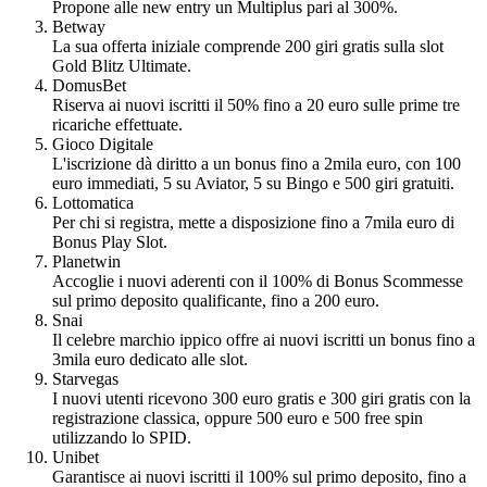
Propone alle new entry un Multiplus pari al 300%.
Betway
La sua offerta iniziale comprende 200 giri gratis sulla slot
Gold Blitz Ultimate.
DomusBet
Riserva ai nuovi iscritti il 50% fino a 20 euro sulle prime tre
ricariche effettuate.
Gioco Digitale
L'iscrizione dà diritto a un bonus fino a 2mila euro, con 100
euro immediati, 5 su Aviator, 5 su Bingo e 500 giri gratuiti.
Lottomatica
Per chi si registra, mette a disposizione fino a 7mila euro di
Bonus Play Slot.
Planetwin
Accoglie i nuovi aderenti con il 100% di Bonus Scommesse
sul primo deposito qualificante, fino a 200 euro.
Snai
Il celebre marchio ippico offre ai nuovi iscritti un bonus fino a
3mila euro dedicato alle slot.
Starvegas
I nuovi utenti ricevono 300 euro gratis e 300 giri gratis con la
registrazione classica, oppure 500 euro e 500 free spin
utilizzando lo SPID.
Unibet
Garantisce ai nuovi iscritti il 100% sul primo deposito, fino a