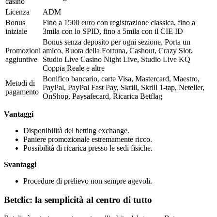
casino
Licenza
ADM
Bonus
Fino a 1500 euro con registrazione classica, fino a
iniziale
3mila con lo SPID, fino a 5mila con il CIE ID
Bonus senza deposito per ogni sezione, Porta un
Promozioni
amico, Ruota della Fortuna, Cashout, Crazy Slot,
aggiuntive
Studio Live Casino Night Live, Studio Live KQ
Coppia Reale e altre
Bonifico bancario, carte Visa, Mastercard, Maestro,
Metodi di
PayPal, PayPal Fast Pay, Skrill, Skrill 1-tap, Neteller,
pagamento
OnShop, Paysafecard, Ricarica Betflag
Vantaggi
Disponibilità del betting exchange.
Paniere promozionale estremamente ricco.
Possibilità di ricarica presso le sedi fisiche.
Svantaggi
Procedure di prelievo non sempre agevoli.
Betclic: la semplicità al centro di tutto