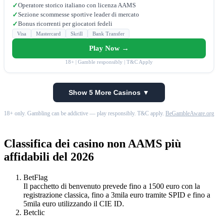
Operatore storico italiano con licenza AAMS
✓
Sezione scommesse sportive leader di mercato
✓
Bonus ricorrenti per giocatori fedeli
✓
Visa
Mastercard
Skrill
Bank Transfer
Play Now →
18+ | Gamble responsibly | T&C Apply
Show 5 More Casinos ▼
18+ only. Gambling can be addictive — play responsibly. T&C apply.
BeGambleAware.org
Classifica dei casino non AAMS più
affidabili del 2026
BetFlag
Il pacchetto di benvenuto prevede fino a 1500 euro con la
registrazione classica, fino a 3mila euro tramite SPID e fino a
5mila euro utilizzando il CIE ID.
Betclic