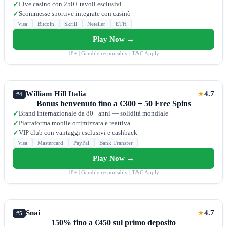
Live casino con 250+ tavoli esclusivi
✓
Scommesse sportive integrate con casinò
✓
Visa
Bitcoin
Skrill
Neteller
ETH
Play Now →
18+ | Gamble responsibly | T&C Apply
William Hill Italia
4.7
★
#4
Bonus benvenuto fino a €300 + 50 Free Spins
Brand internazionale da 80+ anni — solidità mondiale
✓
Piattaforma mobile ottimizzata e reattiva
✓
VIP club con vantaggi esclusivi e cashback
✓
Visa
Mastercard
PayPal
Bank Transfer
Play Now →
18+ | Gamble responsibly | T&C Apply
Snai
4.7
★
#5
150% fino a €450 sul primo deposito