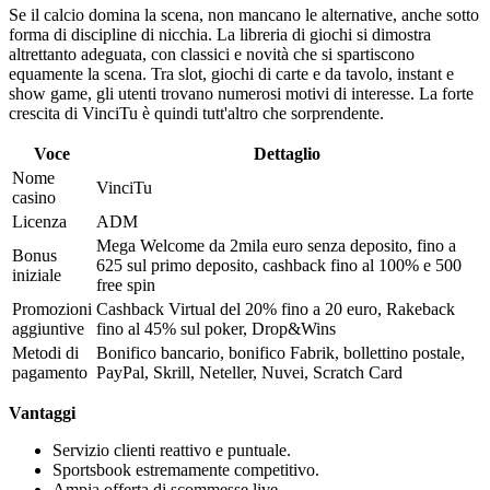
Se il calcio domina la scena, non mancano le alternative, anche sotto
forma di discipline di nicchia. La libreria di giochi si dimostra
altrettanto adeguata, con classici e novità che si spartiscono
equamente la scena. Tra slot, giochi di carte e da tavolo, instant e
show game, gli utenti trovano numerosi motivi di interesse. La forte
crescita di VinciTu è quindi tutt'altro che sorprendente.
Voce
Dettaglio
Nome
VinciTu
casino
Licenza
ADM
Mega Welcome da 2mila euro senza deposito, fino a
Bonus
625 sul primo deposito, cashback fino al 100% e 500
iniziale
free spin
Promozioni
Cashback Virtual del 20% fino a 20 euro, Rakeback
aggiuntive
fino al 45% sul poker, Drop&Wins
Metodi di
Bonifico bancario, bonifico Fabrik, bollettino postale,
pagamento
PayPal, Skrill, Neteller, Nuvei, Scratch Card
Vantaggi
Servizio clienti reattivo e puntuale.
Sportsbook estremamente competitivo.
Ampia offerta di scommesse live.