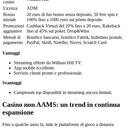
casino
Licenza
ADM
Bonus
20 euro di fun bonus senza deposito, 50 free spin e
iniziale
100% fino a 1000 euro sul primo deposito
Promozioni
Cashback Virtual del 20% fino a 20 euro, Rakeback
aggiuntive
fino al 45% sul poker, Drop&Wins
Metodi di
Bonifico bancario, bonifico Fabrik, bollettino postale,
pagamento
PayPal, Skrill, Neteller, Nuvei, Scratch Card
Vantaggi
Streaming offerto da William Hill TV.
App mobile eccellente.
Servizio clienti pronto e professionale.
Svantaggi
Campionati top disponibili in streaming ancora limitati.
Casino non AAMS: un trend in continua
espansione
Fino a qualche anno fa, tutte le piattaforme di gioco a distanza