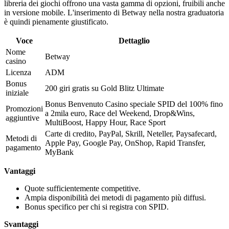
libreria dei giochi offrono una vasta gamma di opzioni, fruibili anche
in versione mobile. L'inserimento di Betway nella nostra graduatoria
è quindi pienamente giustificato.
Voce
Dettaglio
Nome
Betway
casino
Licenza
ADM
Bonus
200 giri gratis su Gold Blitz Ultimate
iniziale
Bonus Benvenuto Casino speciale SPID del 100% fino
Promozioni
a 2mila euro, Race del Weekend, Drop&Wins,
aggiuntive
MultiBoost, Happy Hour, Race Sport
Carte di credito, PayPal, Skrill, Neteller, Paysafecard,
Metodi di
Apple Pay, Google Pay, OnShop, Rapid Transfer,
pagamento
MyBank
Vantaggi
Quote sufficientemente competitive.
Ampia disponibilità dei metodi di pagamento più diffusi.
Bonus specifico per chi si registra con SPID.
Svantaggi