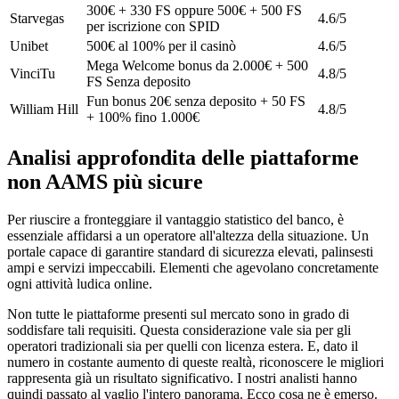
300€ + 330 FS oppure 500€ + 500 FS
Starvegas
4.6/5
per iscrizione con SPID
Unibet
500€ al 100% per il casinò
4.6/5
Mega Welcome bonus da 2.000€ + 500
VinciTu
4.8/5
FS Senza deposito
Fun bonus 20€ senza deposito + 50 FS
William Hill
4.8/5
+ 100% fino 1.000€
Analisi approfondita delle piattaforme
non AAMS più sicure
Per riuscire a fronteggiare il vantaggio statistico del banco, è
essenziale affidarsi a un operatore all'altezza della situazione. Un
portale capace di garantire standard di sicurezza elevati, palinsesti
ampi e servizi impeccabili. Elementi che agevolano concretamente
ogni attività ludica online.
Non tutte le piattaforme presenti sul mercato sono in grado di
soddisfare tali requisiti. Questa considerazione vale sia per gli
operatori tradizionali sia per quelli con licenza estera. E, dato il
numero in costante aumento di queste realtà, riconoscere le migliori
rappresenta già un risultato significativo. I nostri analisti hanno
quindi passato al vaglio l'intero panorama. Ecco cosa ne è emerso.