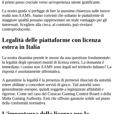
il primo passo cruciale verso un'esperienza utente gratificante.
La nostra guida si prefigge di fare la massima chiarezza sulle nuove
realtà non AAMS. Siamo convinti che soltanto le piattaforme di
maggiore qualità possano rappresentare un reale vantaggio per gli
interessati. Scegliere alla cieca, al contrario, può rivelarsi
controproducente.
Legalità delle piattaforme con licenza
estera in Italia
La nostra disamina prende le mosse da una questione fondamentale:
la legalità degli operatori muniti di licenza estera. La domanda è
immediata: i casino non AAMS sono legali nel territorio italiano? La
risposta è assolutamente affermativa.
A garantirne la legalità è la presenza di permessi rilasciati da autorità
estere abilitate a concedere servizi di gioco. Tali autorità sono
generalmente europee, quindi soggette a legislazioni affidabili e
rigorose. Come nel caso del Curacao Gaming Control Board o della
Malta Gaming Authority. Enti che offrono garanzie solide sul piano
della conformità normativa.
L'importanza della licenza per la