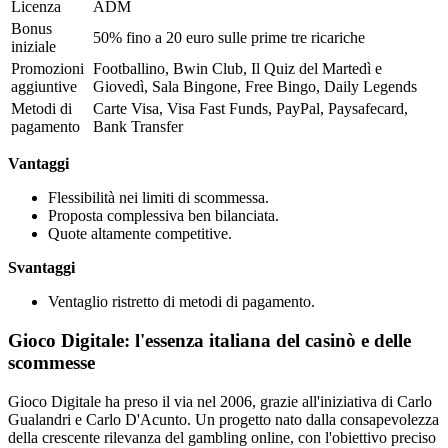
Licenza
ADM
Bonus
50% fino a 20 euro sulle prime tre ricariche
iniziale
Promozioni
Footballino, Bwin Club, Il Quiz del Martedì e
aggiuntive
Giovedì, Sala Bingone, Free Bingo, Daily Legends
Metodi di
Carte Visa, Visa Fast Funds, PayPal, Paysafecard,
pagamento
Bank Transfer
Vantaggi
Flessibilità nei limiti di scommessa.
Proposta complessiva ben bilanciata.
Quote altamente competitive.
Svantaggi
Ventaglio ristretto di metodi di pagamento.
Gioco Digitale: l'essenza italiana del casinò e delle
scommesse
Gioco Digitale ha preso il via nel 2006, grazie all'iniziativa di Carlo
Gualandri e Carlo D'Acunto. Un progetto nato dalla consapevolezza
della crescente rilevanza del gambling online, con l'obiettivo preciso