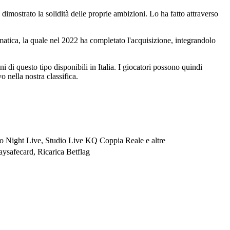
mostrato la solidità delle proprie ambizioni. Lo ha fatto attraverso
omatica, la quale nel 2022 ha completato l'acquisizione, integrandolo
 di questo tipo disponibili in Italia. I giocatori possono quindi
 nella nostra classifica.
no Night Live, Studio Live KQ Coppia Reale e altre
aysafecard, Ricarica Betflag