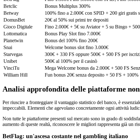
Betclic
Bonus Multiplus 300%
Betway
100% fino a 2.000€ con SPID + 200 giri gratis 
DomusBet
20€ al 50% sui primi tre depositi
Gioco Digitale
Fino 2.000€ + 5€ su Aviator + 5 su Bingo + 50
Lottomatica
Bonus Play Slot fino 7.000€
Planetwin
Bonus del 100% fino 200€
Snai
Welcome bonus slot fino 3.000€
Starvegas
300€ + 330 FS oppure 500€ + 500 FS per iscri
Unibet
500€ al 100% per il casinò
VinciTu
Mega Welcome bonus da 2.000€ + 500 FS Senz
William Hill
Fun bonus 20€ senza deposito + 50 FS + 100% 
Analisi approfondita delle piattaforme no
Per riuscire a fronteggiare il vantaggio statistico del banco, è essenzial
impeccabili. Elementi che agevolano concretamente ogni attività ludic
Non tutte le piattaforme presenti sul mercato sono in grado di soddisfare
aumento di queste realtà, riconoscere le migliori rappresenta già un ris
BetFlag: un'ascesa costante nel gambling italiano