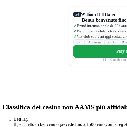
William Hill Italia
#4
Bonus benvenuto fino
Brand internazionale da 80+ ann
✓
Piattaforma mobile ottimizzata e
✓
VIP club con vantaggi esclusivi
✓
Visa
Mastercard
PayPal
Ban
Play
18+ | Gamble resp
Classifica dei casino non AAMS più affidab
BetFlag
Il pacchetto di benvenuto prevede fino a 1500 euro con la regist