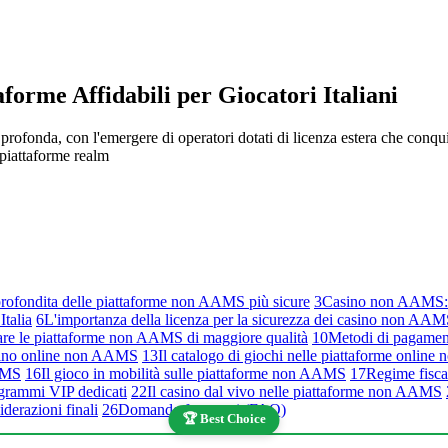
orme Affidabili per Giocatori Italiani
rofonda, con l'emergere di operatori dotati di licenza estera che conqui
 piattaforme realm
profondita delle piattaforme non AAMS più sicure
3
Casino non AAMS: u
Italia
6
L'importanza della licenza per la sicurezza dei casino non AA
uare le piattaforme non AAMS di maggiore qualità
10
Metodi di pagamen
asino online non AAMS
13
Il catalogo di giochi nelle piattaforme onli
AAMS
16
Il gioco in mobilità sulle piattaforme non AAMS
17
Regime fisca
grammi VIP dedicati
22
Il casino dal vivo nelle piattaforme non AAMS
derazioni finali
26
Domande frequenti (FAQ)
🏆 Best Choice