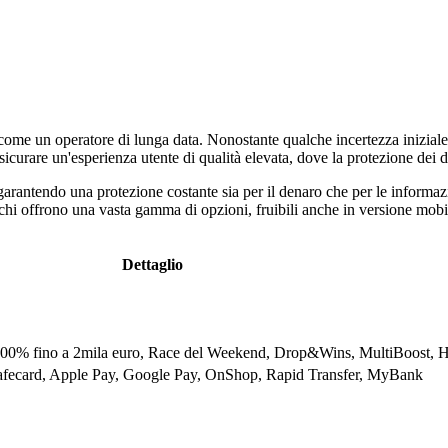
come un operatore di lunga data. Nonostante qualche incertezza iniziale
sicurare un'esperienza utente di qualità elevata, dove la protezione dei d
ntendo una protezione costante sia per il denaro che per le informazion
iochi offrono una vasta gamma di opzioni, fruibili anche in versione mob
Dettaglio
100% fino a 2mila euro, Race del Weekend, Drop&Wins, MultiBoost, 
Paysafecard, Apple Pay, Google Pay, OnShop, Rapid Transfer, MyBank