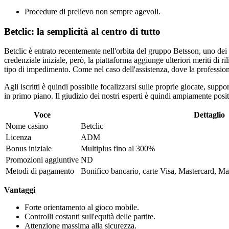
Procedure di prelievo non sempre agevoli.
Betclic: la semplicità al centro di tutto
Betclic è entrato recentemente nell'orbita del gruppo Betsson, uno dei c
credenziale iniziale, però, la piattaforma aggiunge ulteriori meriti di ri
tipo di impedimento. Come nel caso dell'assistenza, dove la profession
Agli iscritti è quindi possibile focalizzarsi sulle proprie giocate, suppo
in primo piano. Il giudizio dei nostri esperti è quindi ampiamente posi
Voce
Dettaglio
Nome casino
Betclic
Licenza
ADM
Bonus iniziale
Multiplus fino al 300%
Promozioni aggiuntive
ND
Metodi di pagamento
Bonifico bancario, carte Visa, Mastercard, Mae
Vantaggi
Forte orientamento al gioco mobile.
Controlli costanti sull'equità delle partite.
Attenzione massima alla sicurezza.