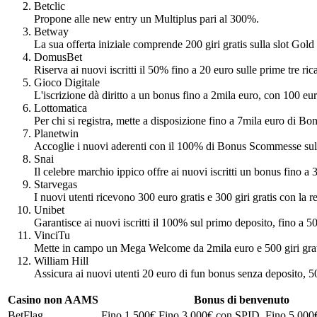
Betclic
Propone alle new entry un Multiplus pari al 300%.
Betway
La sua offerta iniziale comprende 200 giri gratis sulla slot Gold
DomusBet
Riserva ai nuovi iscritti il 50% fino a 20 euro sulle prime tre rica
Gioco Digitale
L'iscrizione dà diritto a un bonus fino a 2mila euro, con 100 eur
Lottomatica
Per chi si registra, mette a disposizione fino a 7mila euro di Bo
Planetwin
Accoglie i nuovi aderenti con il 100% di Bonus Scommesse sul p
Snai
Il celebre marchio ippico offre ai nuovi iscritti un bonus fino a 3
Starvegas
I nuovi utenti ricevono 300 euro gratis e 300 giri gratis con la 
Unibet
Garantisce ai nuovi iscritti il 100% sul primo deposito, fino a 5
VinciTu
Mette in campo un Mega Welcome da 2mila euro e 500 giri grati
William Hill
Assicura ai nuovi utenti 20 euro di fun bonus senza deposito, 5
Casino non AAMS
Bonus di benvenuto
BetFlag
Fino 1.500€ Fino 3.000€ con SPID, Fino 5.000