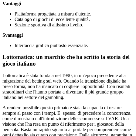
Vantaggi
Piattaforma progettata a misura d'utente.
Catalogo di giochi di eccellente qualità.
Sezione sportiva di altissimo livello.
Svantaggi
Interfaccia grafica piuttosto essenziale.
Lottomatica: un marchio che ha scritto la storia del
gioco italiano
Lottomatica è stata fondata nel 1990, in un'epoca precedente alla
migrazione del betting sul web. Quando la transizione digitale ha
preso forma, non ha mancato di cogliere l'opportunità. Con risultati
straordinari che l'hanno portata a diventare il più grande gruppo
italiano nel settore del gambling.
A rendere possibile questo primato è stata la capacità di restare
sempre al passo con i tempi. E, spesso, di precedere la concorrenza,
come dimostrato dall'introduzione delle scommesse sul VAR. Una
visione che l'ha resa un punto di riferimento per i giocatori della
penisola. Basta un rapido sguardo al portale per comprendere come
ogni dettaglio sia curato con precisione. Dalla sicurezza, garantita in