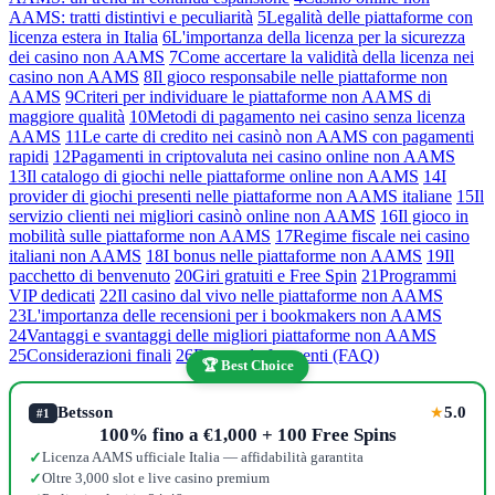
AAMS: tratti distintivi e peculiarità
5
Legalità delle piattaforme con
licenza estera in Italia
6
L'importanza della licenza per la sicurezza
dei casino non AAMS
7
Come accertare la validità della licenza nei
casino non AAMS
8
Il gioco responsabile nelle piattaforme non
AAMS
9
Criteri per individuare le piattaforme non AAMS di
maggiore qualità
10
Metodi di pagamento nei casino senza licenza
AAMS
11
Le carte di credito nei casinò non AAMS con pagamenti
rapidi
12
Pagamenti in criptovaluta nei casino online non AAMS
13
Il catalogo di giochi nelle piattaforme online non AAMS
14
I
provider di giochi presenti nelle piattaforme non AAMS italiane
15
Il
servizio clienti nei migliori casinò online non AAMS
16
Il gioco in
mobilità sulle piattaforme non AAMS
17
Regime fiscale nei casino
italiani non AAMS
18
I bonus nelle piattaforme non AAMS
19
Il
pacchetto di benvenuto
20
Giri gratuiti e Free Spin
21
Programmi
VIP dedicati
22
Il casino dal vivo nelle piattaforme non AAMS
23
L'importanza delle recensioni per i bookmakers non AAMS
24
Vantaggi e svantaggi delle migliori piattaforme non AAMS
25
Considerazioni finali
26
Domande frequenti (FAQ)
🏆 Best Choice
Betsson
5.0
★
#1
100% fino a €1,000 + 100 Free Spins
Licenza AAMS ufficiale Italia — affidabilità garantita
✓
Oltre 3,000 slot e live casino premium
✓