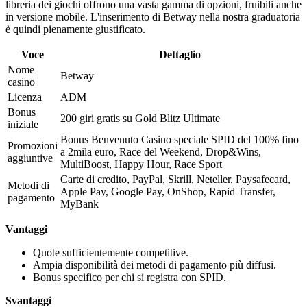
libreria dei giochi offrono una vasta gamma di opzioni, fruibili anche
in versione mobile. L'inserimento di Betway nella nostra graduatoria
è quindi pienamente giustificato.
Voce
Dettaglio
Nome
Betway
casino
Licenza
ADM
Bonus
200 giri gratis su Gold Blitz Ultimate
iniziale
Bonus Benvenuto Casino speciale SPID del 100% fino
Promozioni
a 2mila euro, Race del Weekend, Drop&Wins,
aggiuntive
MultiBoost, Happy Hour, Race Sport
Carte di credito, PayPal, Skrill, Neteller, Paysafecard,
Metodi di
Apple Pay, Google Pay, OnShop, Rapid Transfer,
pagamento
MyBank
Vantaggi
Quote sufficientemente competitive.
Ampia disponibilità dei metodi di pagamento più diffusi.
Bonus specifico per chi si registra con SPID.
Svantaggi