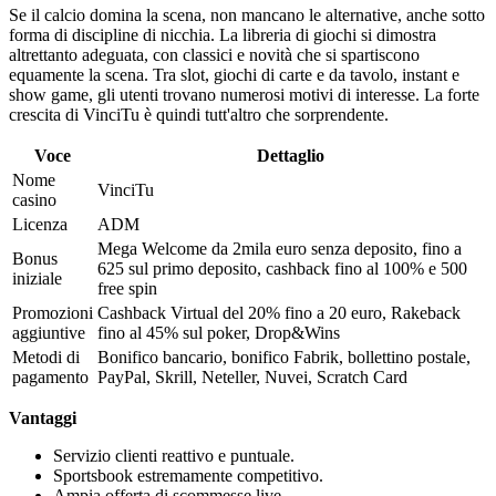
Se il calcio domina la scena, non mancano le alternative, anche sotto
forma di discipline di nicchia. La libreria di giochi si dimostra
altrettanto adeguata, con classici e novità che si spartiscono
equamente la scena. Tra slot, giochi di carte e da tavolo, instant e
show game, gli utenti trovano numerosi motivi di interesse. La forte
crescita di VinciTu è quindi tutt'altro che sorprendente.
Voce
Dettaglio
Nome
VinciTu
casino
Licenza
ADM
Mega Welcome da 2mila euro senza deposito, fino a
Bonus
625 sul primo deposito, cashback fino al 100% e 500
iniziale
free spin
Promozioni
Cashback Virtual del 20% fino a 20 euro, Rakeback
aggiuntive
fino al 45% sul poker, Drop&Wins
Metodi di
Bonifico bancario, bonifico Fabrik, bollettino postale,
pagamento
PayPal, Skrill, Neteller, Nuvei, Scratch Card
Vantaggi
Servizio clienti reattivo e puntuale.
Sportsbook estremamente competitivo.
Ampia offerta di scommesse live.