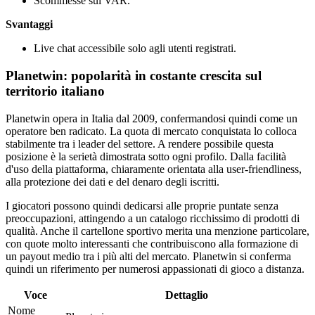
Scommesse sul VAR.
Svantaggi
Live chat accessibile solo agli utenti registrati.
Planetwin: popolarità in costante crescita sul
territorio italiano
Planetwin opera in Italia dal 2009, confermandosi quindi come un
operatore ben radicato. La quota di mercato conquistata lo colloca
stabilmente tra i leader del settore. A rendere possibile questa
posizione è la serietà dimostrata sotto ogni profilo. Dalla facilità
d'uso della piattaforma, chiaramente orientata alla user-friendliness,
alla protezione dei dati e del denaro degli iscritti.
I giocatori possono quindi dedicarsi alle proprie puntate senza
preoccupazioni, attingendo a un catalogo ricchissimo di prodotti di
qualità. Anche il cartellone sportivo merita una menzione particolare,
con quote molto interessanti che contribuiscono alla formazione di
un payout medio tra i più alti del mercato. Planetwin si conferma
quindi un riferimento per numerosi appassionati di gioco a distanza.
Voce
Dettaglio
Nome