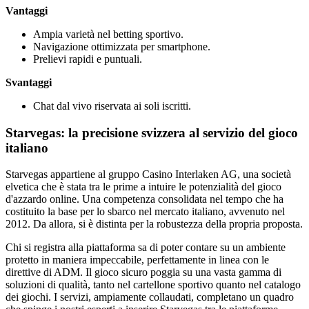
Vantaggi
Ampia varietà nel betting sportivo.
Navigazione ottimizzata per smartphone.
Prelievi rapidi e puntuali.
Svantaggi
Chat dal vivo riservata ai soli iscritti.
Starvegas: la precisione svizzera al servizio del gioco
italiano
Starvegas appartiene al gruppo Casino Interlaken AG, una società
elvetica che è stata tra le prime a intuire le potenzialità del gioco
d'azzardo online. Una competenza consolidata nel tempo che ha
costituito la base per lo sbarco nel mercato italiano, avvenuto nel
2012. Da allora, si è distinta per la robustezza della propria proposta.
Chi si registra alla piattaforma sa di poter contare su un ambiente
protetto in maniera impeccabile, perfettamente in linea con le
direttive di ADM. Il gioco sicuro poggia su una vasta gamma di
soluzioni di qualità, tanto nel cartellone sportivo quanto nel catalogo
dei giochi. I servizi, ampiamente collaudati, completano un quadro