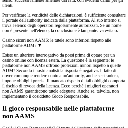
senso, successivamente smentite dai fatti, con evidenti danni per gli
utenti.
Per verificare la veridicità delle dichiarazioni, è sufficiente consultare
il portale dell'authority indicata dalla piattaforma. Al suo interno si
trova l'elenco degli operatori regolarmente autorizzati. Se un nome
non è presente nell'elenco, la conclusione è lampante: va evitato.
Casino sicuri non AAMS: le tutele sono inferiori rispetto alle
piattaforme ADM?
▼
Esiste un ulteriore interrogativo da porsi prima di optare per un
casino online con licenza estera. La questione è la seguente: le
piattaforme non AAMS offrono protezioni minori rispetto a quelle
ADM? Secondo i nostri analisti la risposta è negativa. Il fatto di
dover comunque rendere conto a un'authority, anche se straniera,
impone obblighi precisi. Il mancato rispetto di tali obblighi comporta
il rischio di revoca della licenza. Ecco perché i migliori operatori
non AAMS garantiscono tutele adeguate. Anche se, talvolta, non
implementano il cosiddetto Gioco Responsabile.
Il gioco responsabile nelle piattaforme
non AAMS