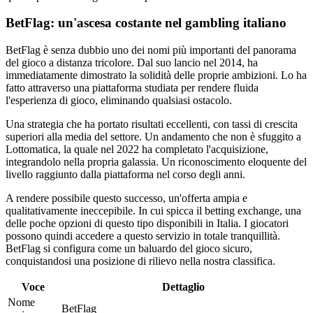
BetFlag: un'ascesa costante nel gambling italiano
BetFlag è senza dubbio uno dei nomi più importanti del panorama
del gioco a distanza tricolore. Dal suo lancio nel 2014, ha
immediatamente dimostrato la solidità delle proprie ambizioni. Lo ha
fatto attraverso una piattaforma studiata per rendere fluida
l'esperienza di gioco, eliminando qualsiasi ostacolo.
Una strategia che ha portato risultati eccellenti, con tassi di crescita
superiori alla media del settore. Un andamento che non è sfuggito a
Lottomatica, la quale nel 2022 ha completato l'acquisizione,
integrandolo nella propria galassia. Un riconoscimento eloquente del
livello raggiunto dalla piattaforma nel corso degli anni.
A rendere possibile questo successo, un'offerta ampia e
qualitativamente ineccepibile. In cui spicca il betting exchange, una
delle poche opzioni di questo tipo disponibili in Italia. I giocatori
possono quindi accedere a questo servizio in totale tranquillità.
BetFlag si configura come un baluardo del gioco sicuro,
conquistandosi una posizione di rilievo nella nostra classifica.
Voce
Dettaglio
Nome
BetFlag