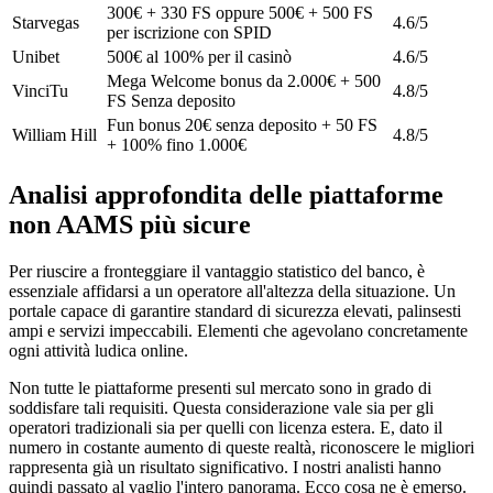
300€ + 330 FS oppure 500€ + 500 FS
Starvegas
4.6/5
per iscrizione con SPID
Unibet
500€ al 100% per il casinò
4.6/5
Mega Welcome bonus da 2.000€ + 500
VinciTu
4.8/5
FS Senza deposito
Fun bonus 20€ senza deposito + 50 FS
William Hill
4.8/5
+ 100% fino 1.000€
Analisi approfondita delle piattaforme
non AAMS più sicure
Per riuscire a fronteggiare il vantaggio statistico del banco, è
essenziale affidarsi a un operatore all'altezza della situazione. Un
portale capace di garantire standard di sicurezza elevati, palinsesti
ampi e servizi impeccabili. Elementi che agevolano concretamente
ogni attività ludica online.
Non tutte le piattaforme presenti sul mercato sono in grado di
soddisfare tali requisiti. Questa considerazione vale sia per gli
operatori tradizionali sia per quelli con licenza estera. E, dato il
numero in costante aumento di queste realtà, riconoscere le migliori
rappresenta già un risultato significativo. I nostri analisti hanno
quindi passato al vaglio l'intero panorama. Ecco cosa ne è emerso.