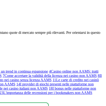
stano quote di mercato sempre più rilevanti. Per orientarsi in questo
n trend in continua espansione
4
Casino online non AAMS: tratti
MS
7
Come accertare la validità della licenza nei casino non AAMS
8
Il
to nei casino senza licenza AAMS
11
Le carte di credito nei casinò
ne non AAMS
14
I provider di giochi presenti nelle piattaforme non
le nei casino italiani non AAMS
18
I bonus nelle piattaforme non
23
L'importanza delle recensioni per i bookmakers non AAMS