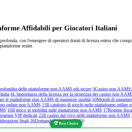
orme Affidabili per Giocatori Italiani
rofonda, con l'emergere di operatori dotati di licenza estera che conqui
 piattaforme realm
profondita delle piattaforme non AAMS più sicure
3
Casino non AAMS: u
Italia
6
L'importanza della licenza per la sicurezza dei casino non AA
uare le piattaforme non AAMS di maggiore qualità
10
Metodi di pagamen
asino online non AAMS
13
Il catalogo di giochi nelle piattaforme onli
AAMS
16
Il gioco in mobilità sulle piattaforme non AAMS
17
Regime fisca
grammi VIP dedicati
22
Il casino dal vivo nelle piattaforme non AAMS
derazioni finali
26
Domande frequenti (FAQ)
🏆 Best Choice