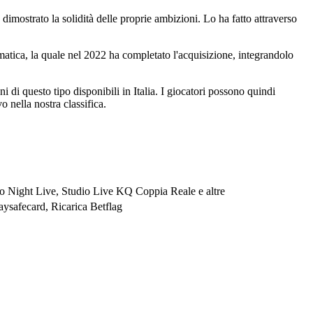
mostrato la solidità delle proprie ambizioni. Lo ha fatto attraverso
omatica, la quale nel 2022 ha completato l'acquisizione, integrandolo
 di questo tipo disponibili in Italia. I giocatori possono quindi
 nella nostra classifica.
no Night Live, Studio Live KQ Coppia Reale e altre
aysafecard, Ricarica Betflag