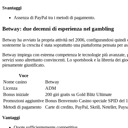
Svantaggi
Assenza di PayPal tra i metodi di pagamento.
Betway: due decenni di esperienza nel gambling
Betway ha avviato la propria attività nel 2006, configurandosi quindi 
sostenerne la crescita è stata soprattutto una piattaforma pensata per as
Betway impiega con estrema competenza le tecnologie più avanzate, gara
servizi sono altrettanto convincenti. Lo sportsbook e la libreria dei g
pienamente giustificato.
Voce
Nome casino
Betway
Licenza
ADM
Bonus iniziale
200 giri gratis su Gold Blitz Ultimate
Promozioni aggiuntive
Bonus Benvenuto Casino speciale SPID del 
Metodi di pagamento
Carte di credito, PayPal, Skrill, Neteller, 
Vantaggi
Quote sufficientemente competitive.