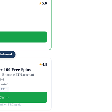
5.0
★
thdrawal
4.8
★
+ 100 Free Spins
 — Bitcoin e ETH accettati
ivi
casinò
ETH
Now →
sibly | T&C Apply