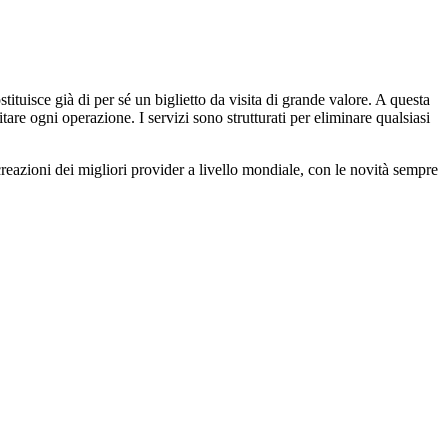
ituisce già di per sé un biglietto da visita di grande valore. A questa
litare ogni operazione. I servizi sono strutturati per eliminare qualsiasi
le creazioni dei migliori provider a livello mondiale, con le novità sempre