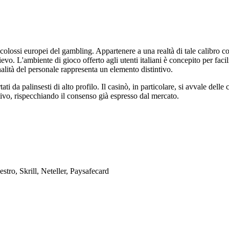
olossi europei del gambling. Appartenere a una realtà di tale calibro cost
lievo. L'ambiente di gioco offerto agli utenti italiani è concepito per faci
alità del personale rappresenta un elemento distintivo.
rtati da palinsesti di alto profilo. Il casinò, in particolare, si avvale del
tivo, rispecchiando il consenso già espresso dal mercato.
stro, Skrill, Neteller, Paysafecard