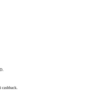
ID.
i cashback.