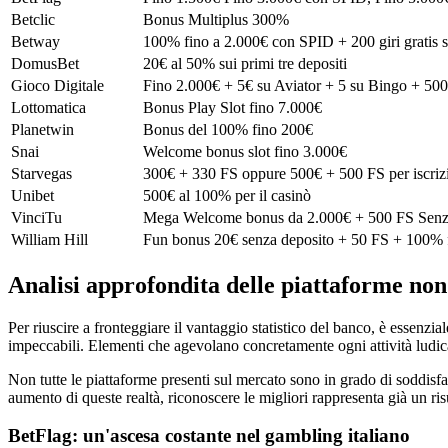
Betclic
Bonus Multiplus 300%
Betway
100% fino a 2.000€ con SPID + 200 giri gratis 
DomusBet
20€ al 50% sui primi tre depositi
Gioco Digitale
Fino 2.000€ + 5€ su Aviator + 5 su Bingo + 50
Lottomatica
Bonus Play Slot fino 7.000€
Planetwin
Bonus del 100% fino 200€
Snai
Welcome bonus slot fino 3.000€
Starvegas
300€ + 330 FS oppure 500€ + 500 FS per iscri
Unibet
500€ al 100% per il casinò
VinciTu
Mega Welcome bonus da 2.000€ + 500 FS Senz
William Hill
Fun bonus 20€ senza deposito + 50 FS + 100% 
Analisi approfondita delle piattaforme no
Per riuscire a fronteggiare il vantaggio statistico del banco, è essenzial
impeccabili. Elementi che agevolano concretamente ogni attività ludic
Non tutte le piattaforme presenti sul mercato sono in grado di soddisfare
aumento di queste realtà, riconoscere le migliori rappresenta già un ris
BetFlag: un'ascesa costante nel gambling italiano