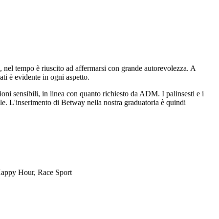
, nel tempo è riuscito ad affermarsi con grande autorevolezza. A
ati è evidente in ogni aspetto.
i sensibili, in linea con quanto richiesto da ADM. I palinsesti e i
ile. L'inserimento di Betway nella nostra graduatoria è quindi
Happy Hour, Race Sport