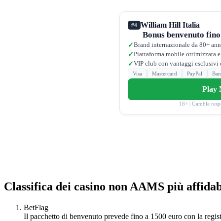
William Hill Italia
#4
Bonus benvenuto fino
Brand internazionale da 80+ ann
✓
Piattaforma mobile ottimizzata e
✓
VIP club con vantaggi esclusivi
✓
Visa
Mastercard
PayPal
Ban
Play
18+ | Gamble resp
Classifica dei casino non AAMS più affidab
BetFlag
Il pacchetto di benvenuto prevede fino a 1500 euro con la regist