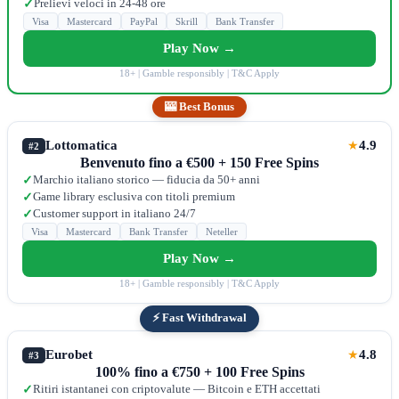
Prelievi veloci in 24-48 ore
✓
Visa
Mastercard
PayPal
Skrill
Bank Transfer
Play Now →
18+ | Gamble responsibly | T&C Apply
🎰 Best Bonus
Lottomatica
4.9
★
#2
Benvenuto fino a €500 + 150 Free Spins
Marchio italiano storico — fiducia da 50+ anni
✓
Game library esclusiva con titoli premium
✓
Customer support in italiano 24/7
✓
Visa
Mastercard
Bank Transfer
Neteller
Play Now →
18+ | Gamble responsibly | T&C Apply
⚡ Fast Withdrawal
Eurobet
4.8
★
#3
100% fino a €750 + 100 Free Spins
Ritiri istantanei con criptovalute — Bitcoin e ETH accettati
✓