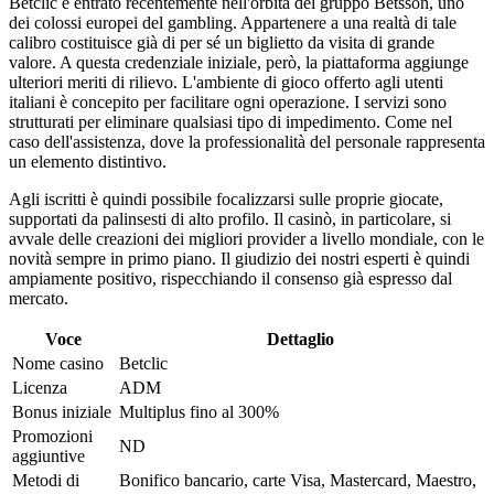
Betclic è entrato recentemente nell'orbita del gruppo Betsson, uno
dei colossi europei del gambling. Appartenere a una realtà di tale
calibro costituisce già di per sé un biglietto da visita di grande
valore. A questa credenziale iniziale, però, la piattaforma aggiunge
ulteriori meriti di rilievo. L'ambiente di gioco offerto agli utenti
italiani è concepito per facilitare ogni operazione. I servizi sono
strutturati per eliminare qualsiasi tipo di impedimento. Come nel
caso dell'assistenza, dove la professionalità del personale rappresenta
un elemento distintivo.
Agli iscritti è quindi possibile focalizzarsi sulle proprie giocate,
supportati da palinsesti di alto profilo. Il casinò, in particolare, si
avvale delle creazioni dei migliori provider a livello mondiale, con le
novità sempre in primo piano. Il giudizio dei nostri esperti è quindi
ampiamente positivo, rispecchiando il consenso già espresso dal
mercato.
Voce
Dettaglio
Nome casino
Betclic
Licenza
ADM
Bonus iniziale
Multiplus fino al 300%
Promozioni
ND
aggiuntive
Metodi di
Bonifico bancario, carte Visa, Mastercard, Maestro,