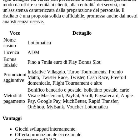
modo da offrire serenità ai clienti, alla centralità dei servizi, con
un'assistenza caratterizzata dalla preparazione del personale. Il
risultato è una proposta solida e affidabile, promossa anche dai nostri
analisti senza riserve.
Voce
Dettaglio
Nome
Lottomatica
casino
Licenza
ADM
Bonus
Fino a 7mila euro di Play Bonus Slot
iniziale
Iniziative Villaggio, Turbo Tournaments, Premio
Promozioni
Matto, Twister Race, Twister, Cash Race, Freeroll
aggiuntive
domenicale, Flight Tournament e altre
Bonifico bancario e postale, bollettino postale, carte
Metodi di
Visa e Mastercard, PayPal, Skrill, Paysafecard, Apple
pagamento
Pay, Google Pay, MuchBetter, Rapid Transfer,
OnShop, MyBank, Voucher Lottomatica
Vantaggi
Giochi sviluppati internamente.
Offerta promozionale eccezionale.