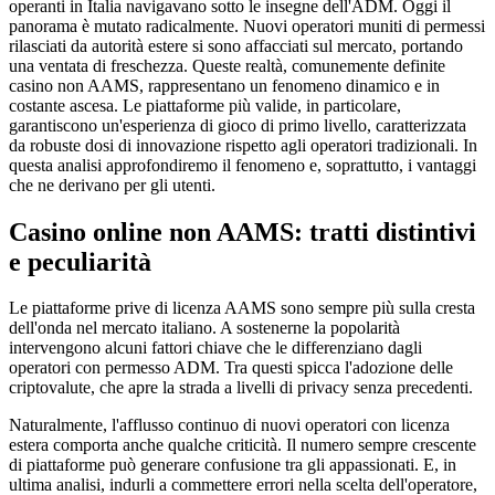
operanti in Italia navigavano sotto le insegne dell'ADM. Oggi il
panorama è mutato radicalmente. Nuovi operatori muniti di permessi
rilasciati da autorità estere si sono affacciati sul mercato, portando
una ventata di freschezza. Queste realtà, comunemente definite
casino non AAMS, rappresentano un fenomeno dinamico e in
costante ascesa. Le piattaforme più valide, in particolare,
garantiscono un'esperienza di gioco di primo livello, caratterizzata
da robuste dosi di innovazione rispetto agli operatori tradizionali. In
questa analisi approfondiremo il fenomeno e, soprattutto, i vantaggi
che ne derivano per gli utenti.
Casino online non AAMS: tratti distintivi
e peculiarità
Le piattaforme prive di licenza AAMS sono sempre più sulla cresta
dell'onda nel mercato italiano. A sostenerne la popolarità
intervengono alcuni fattori chiave che le differenziano dagli
operatori con permesso ADM. Tra questi spicca l'adozione delle
criptovalute, che apre la strada a livelli di privacy senza precedenti.
Naturalmente, l'afflusso continuo di nuovi operatori con licenza
estera comporta anche qualche criticità. Il numero sempre crescente
di piattaforme può generare confusione tra gli appassionati. E, in
ultima analisi, indurli a commettere errori nella scelta dell'operatore,