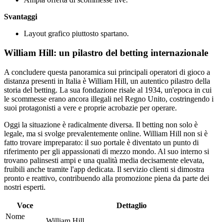
Svantaggi
Layout grafico piuttosto spartano.
William Hill: un pilastro del betting internazionale
A concludere questa panoramica sui principali operatori di gioco a
distanza presenti in Italia è William Hill, un autentico pilastro della
storia del betting. La sua fondazione risale al 1934, un'epoca in cui
le scommesse erano ancora illegali nel Regno Unito, costringendo i
suoi protagonisti a vere e proprie acrobazie per operare.
Oggi la situazione è radicalmente diversa. Il betting non solo è
legale, ma si svolge prevalentemente online. William Hill non si è
fatto trovare impreparato: il suo portale è diventato un punto di
riferimento per gli appassionati di mezzo mondo. Al suo interno si
trovano palinsesti ampi e una qualità media decisamente elevata,
fruibili anche tramite l'app dedicata. Il servizio clienti si dimostra
pronto e reattivo, contribuendo alla promozione piena da parte dei
nostri esperti.
Voce
Dettaglio
Nome
William Hill