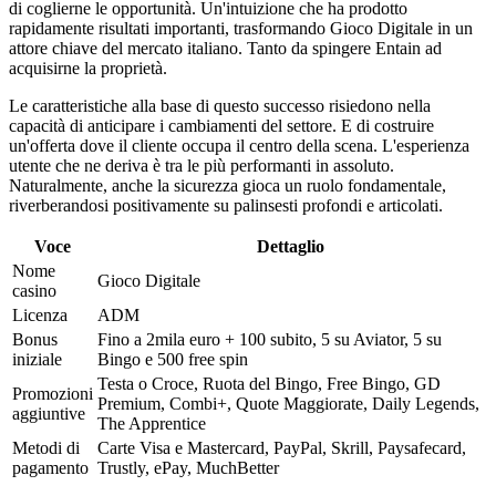
di coglierne le opportunità. Un'intuizione che ha prodotto
rapidamente risultati importanti, trasformando Gioco Digitale in un
attore chiave del mercato italiano. Tanto da spingere Entain ad
acquisirne la proprietà.
Le caratteristiche alla base di questo successo risiedono nella
capacità di anticipare i cambiamenti del settore. E di costruire
un'offerta dove il cliente occupa il centro della scena. L'esperienza
utente che ne deriva è tra le più performanti in assoluto.
Naturalmente, anche la sicurezza gioca un ruolo fondamentale,
riverberandosi positivamente su palinsesti profondi e articolati.
Voce
Dettaglio
Nome
Gioco Digitale
casino
Licenza
ADM
Bonus
Fino a 2mila euro + 100 subito, 5 su Aviator, 5 su
iniziale
Bingo e 500 free spin
Testa o Croce, Ruota del Bingo, Free Bingo, GD
Promozioni
Premium, Combi+, Quote Maggiorate, Daily Legends,
aggiuntive
The Apprentice
Metodi di
Carte Visa e Mastercard, PayPal, Skrill, Paysafecard,
pagamento
Trustly, ePay, MuchBetter