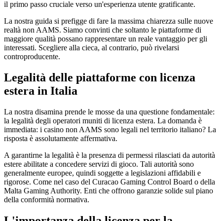
il primo passo cruciale verso un'esperienza utente gratificante.
La nostra guida si prefigge di fare la massima chiarezza sulle nuove
realtà non AAMS. Siamo convinti che soltanto le piattaforme di
maggiore qualità possano rappresentare un reale vantaggio per gli
interessati. Scegliere alla cieca, al contrario, può rivelarsi
controproducente.
Legalità delle piattaforme con licenza
estera in Italia
La nostra disamina prende le mosse da una questione fondamentale:
la legalità degli operatori muniti di licenza estera. La domanda è
immediata: i casino non AAMS sono legali nel territorio italiano? La
risposta è assolutamente affermativa.
A garantirne la legalità è la presenza di permessi rilasciati da autorità
estere abilitate a concedere servizi di gioco. Tali autorità sono
generalmente europee, quindi soggette a legislazioni affidabili e
rigorose. Come nel caso del Curacao Gaming Control Board o della
Malta Gaming Authority. Enti che offrono garanzie solide sul piano
della conformità normativa.
L'importanza della licenza per la