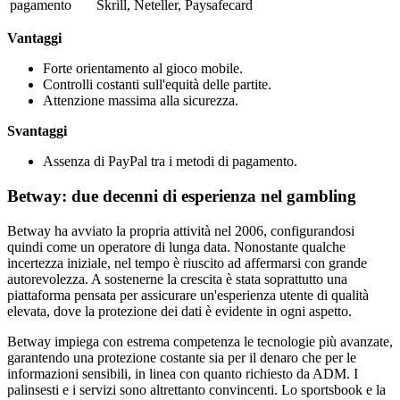
pagamento
Skrill, Neteller, Paysafecard
Vantaggi
Forte orientamento al gioco mobile.
Controlli costanti sull'equità delle partite.
Attenzione massima alla sicurezza.
Svantaggi
Assenza di PayPal tra i metodi di pagamento.
Betway: due decenni di esperienza nel gambling
Betway ha avviato la propria attività nel 2006, configurandosi
quindi come un operatore di lunga data. Nonostante qualche
incertezza iniziale, nel tempo è riuscito ad affermarsi con grande
autorevolezza. A sostenerne la crescita è stata soprattutto una
piattaforma pensata per assicurare un'esperienza utente di qualità
elevata, dove la protezione dei dati è evidente in ogni aspetto.
Betway impiega con estrema competenza le tecnologie più avanzate,
garantendo una protezione costante sia per il denaro che per le
informazioni sensibili, in linea con quanto richiesto da ADM. I
palinsesti e i servizi sono altrettanto convincenti. Lo sportsbook e la