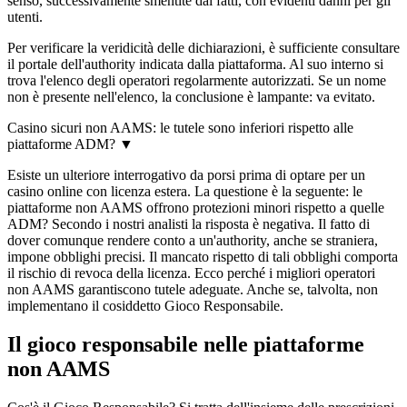
senso, successivamente smentite dai fatti, con evidenti danni per gli
utenti.
Per verificare la veridicità delle dichiarazioni, è sufficiente consultare
il portale dell'authority indicata dalla piattaforma. Al suo interno si
trova l'elenco degli operatori regolarmente autorizzati. Se un nome
non è presente nell'elenco, la conclusione è lampante: va evitato.
Casino sicuri non AAMS: le tutele sono inferiori rispetto alle
piattaforme ADM?
▼
Esiste un ulteriore interrogativo da porsi prima di optare per un
casino online con licenza estera. La questione è la seguente: le
piattaforme non AAMS offrono protezioni minori rispetto a quelle
ADM? Secondo i nostri analisti la risposta è negativa. Il fatto di
dover comunque rendere conto a un'authority, anche se straniera,
impone obblighi precisi. Il mancato rispetto di tali obblighi comporta
il rischio di revoca della licenza. Ecco perché i migliori operatori
non AAMS garantiscono tutele adeguate. Anche se, talvolta, non
implementano il cosiddetto Gioco Responsabile.
Il gioco responsabile nelle piattaforme
non AAMS