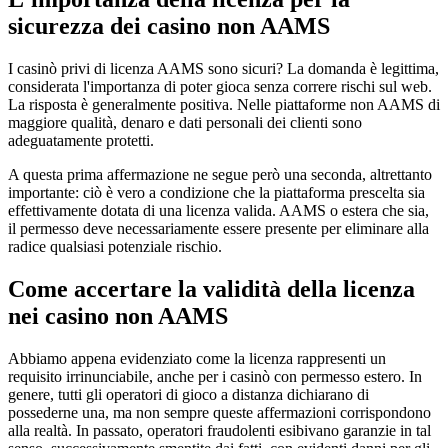
sicurezza dei casino non AAMS
I casinò privi di licenza AAMS sono sicuri? La domanda è legittima,
considerata l'importanza di poter gioca senza correre rischi sul web.
La risposta è generalmente positiva. Nelle piattaforme non AAMS di
maggiore qualità, denaro e dati personali dei clienti sono
adeguatamente protetti.
A questa prima affermazione ne segue però una seconda, altrettanto
importante: ciò è vero a condizione che la piattaforma prescelta sia
effettivamente dotata di una licenza valida. AAMS o estera che sia,
il permesso deve necessariamente essere presente per eliminare alla
radice qualsiasi potenziale rischio.
Come accertare la validità della licenza
nei casino non AAMS
Abbiamo appena evidenziato come la licenza rappresenti un
requisito irrinunciabile, anche per i casinò con permesso estero. In
genere, tutti gli operatori di gioco a distanza dichiarano di
possederne una, ma non sempre queste affermazioni corrispondono
alla realtà. In passato, operatori fraudolenti esibivano garanzie in tal