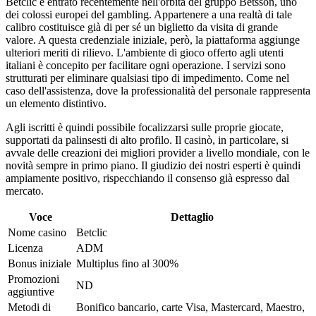
Betclic è entrato recentemente nell'orbita del gruppo Betsson, uno
dei colossi europei del gambling. Appartenere a una realtà di tale
calibro costituisce già di per sé un biglietto da visita di grande
valore. A questa credenziale iniziale, però, la piattaforma aggiunge
ulteriori meriti di rilievo. L'ambiente di gioco offerto agli utenti
italiani è concepito per facilitare ogni operazione. I servizi sono
strutturati per eliminare qualsiasi tipo di impedimento. Come nel
caso dell'assistenza, dove la professionalità del personale rappresenta
un elemento distintivo.
Agli iscritti è quindi possibile focalizzarsi sulle proprie giocate,
supportati da palinsesti di alto profilo. Il casinò, in particolare, si
avvale delle creazioni dei migliori provider a livello mondiale, con le
novità sempre in primo piano. Il giudizio dei nostri esperti è quindi
ampiamente positivo, rispecchiando il consenso già espresso dal
mercato.
Voce
Dettaglio
Nome casino
Betclic
Licenza
ADM
Bonus iniziale
Multiplus fino al 300%
Promozioni
ND
aggiuntive
Metodi di
Bonifico bancario, carte Visa, Mastercard, Maestro,