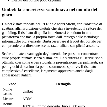
Design del portale poco originale.
Unibet: la concretezza scandinava nel mondo del
gioco
Unibet è stata fondata nel 1997 da Anders Strom, con l'obiettivo di
adattarsi alla rivoluzione digitale che stava investendo il settore del
gambling. Il risultato di quella intuizione si è tradotto in una
piattaforma che trae la propria forza dall'impiego delle tecnologie
informatiche più avanzate. Basta osservare il layout del portale per
comprendere la direzione scelta: razionalità e semplicità assolute.
Scelte adottate a vantaggio degli utenti, che possono concentrarsi
sulle proprie puntate senza distrazioni. La sicurezza e i servizi sono
ottimali, così come è ben studiata la presentazione dei palinsesti, sia
per i giochi da casinò sia per le scommesse sportive. Il risultato
complessivo è eccellente, largamente apprezzato anche dagli
appassionati italiani.
Voce
Dettaglio
Nome
Unibet
casino
Licenza
ADM
Bonus
100% sul primo deposito, fino a 500 euro