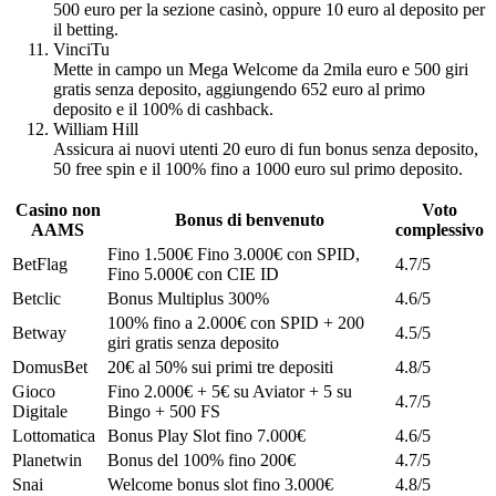
500 euro per la sezione casinò, oppure 10 euro al deposito per
il betting.
VinciTu
Mette in campo un Mega Welcome da 2mila euro e 500 giri
gratis senza deposito, aggiungendo 652 euro al primo
deposito e il 100% di cashback.
William Hill
Assicura ai nuovi utenti 20 euro di fun bonus senza deposito,
50 free spin e il 100% fino a 1000 euro sul primo deposito.
Casino non
Voto
Bonus di benvenuto
AAMS
complessivo
Fino 1.500€ Fino 3.000€ con SPID,
BetFlag
4.7/5
Fino 5.000€ con CIE ID
Betclic
Bonus Multiplus 300%
4.6/5
100% fino a 2.000€ con SPID + 200
Betway
4.5/5
giri gratis senza deposito
DomusBet
20€ al 50% sui primi tre depositi
4.8/5
Gioco
Fino 2.000€ + 5€ su Aviator + 5 su
4.7/5
Digitale
Bingo + 500 FS
Lottomatica
Bonus Play Slot fino 7.000€
4.6/5
Planetwin
Bonus del 100% fino 200€
4.7/5
Snai
Welcome bonus slot fino 3.000€
4.8/5