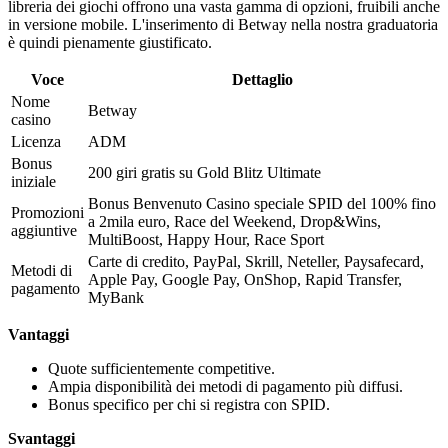
libreria dei giochi offrono una vasta gamma di opzioni, fruibili anche
in versione mobile. L'inserimento di Betway nella nostra graduatoria
è quindi pienamente giustificato.
Voce
Dettaglio
Nome
Betway
casino
Licenza
ADM
Bonus
200 giri gratis su Gold Blitz Ultimate
iniziale
Bonus Benvenuto Casino speciale SPID del 100% fino
Promozioni
a 2mila euro, Race del Weekend, Drop&Wins,
aggiuntive
MultiBoost, Happy Hour, Race Sport
Carte di credito, PayPal, Skrill, Neteller, Paysafecard,
Metodi di
Apple Pay, Google Pay, OnShop, Rapid Transfer,
pagamento
MyBank
Vantaggi
Quote sufficientemente competitive.
Ampia disponibilità dei metodi di pagamento più diffusi.
Bonus specifico per chi si registra con SPID.
Svantaggi