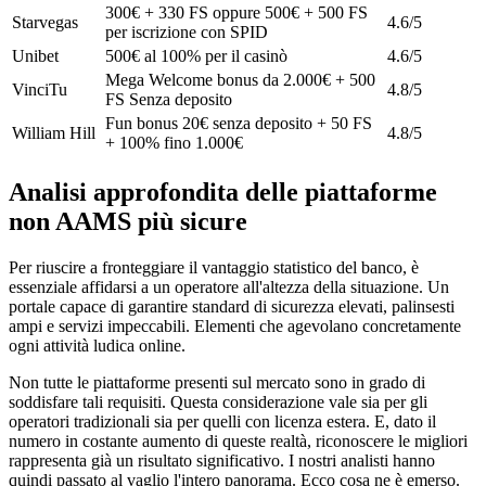
300€ + 330 FS oppure 500€ + 500 FS
Starvegas
4.6/5
per iscrizione con SPID
Unibet
500€ al 100% per il casinò
4.6/5
Mega Welcome bonus da 2.000€ + 500
VinciTu
4.8/5
FS Senza deposito
Fun bonus 20€ senza deposito + 50 FS
William Hill
4.8/5
+ 100% fino 1.000€
Analisi approfondita delle piattaforme
non AAMS più sicure
Per riuscire a fronteggiare il vantaggio statistico del banco, è
essenziale affidarsi a un operatore all'altezza della situazione. Un
portale capace di garantire standard di sicurezza elevati, palinsesti
ampi e servizi impeccabili. Elementi che agevolano concretamente
ogni attività ludica online.
Non tutte le piattaforme presenti sul mercato sono in grado di
soddisfare tali requisiti. Questa considerazione vale sia per gli
operatori tradizionali sia per quelli con licenza estera. E, dato il
numero in costante aumento di queste realtà, riconoscere le migliori
rappresenta già un risultato significativo. I nostri analisti hanno
quindi passato al vaglio l'intero panorama. Ecco cosa ne è emerso.