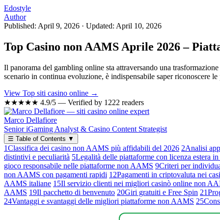
Edostyle
Author
Published: April 9, 2026
·
Updated: April 10, 2026
Top Casino non AAMS Aprile 2026 – Piattaf
Il panorama del gambling online sta attraversando una trasformazione p
scenario in continua evoluzione, è indispensabile saper riconoscere le
View Top siti casino online →
★★★★★
4.9/5 — Verified by 1222 readers
Marco Dellafiore
Senior iGaming Analyst & Casino Content Strategist
☰
Table of Contents
▼
1
Classifica dei casino non AAMS più affidabili del 2026
2
Analisi ap
distintivi e peculiarità
5
Legalità delle piattaforme con licenza estera in 
gioco responsabile nelle piattaforme non AAMS
9
Criteri per individ
non AAMS con pagamenti rapidi
12
Pagamenti in criptovaluta nei c
AAMS italiane
15
Il servizio clienti nei migliori casinò online non 
AAMS
19
Il pacchetto di benvenuto
20
Giri gratuiti e Free Spin
21
Pro
24
Vantaggi e svantaggi delle migliori piattaforme non AAMS
25
Consi