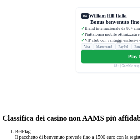
William Hill Italia
#4
Bonus benvenuto fino
Brand internazionale da 80+ ann
✓
Piattaforma mobile ottimizzata e
✓
VIP club con vantaggi esclusivi
✓
Visa
Mastercard
PayPal
Ban
Play
18+ | Gamble resp
Classifica dei casino non AAMS più affidab
BetFlag
Il pacchetto di benvenuto prevede fino a 1500 euro con la regist