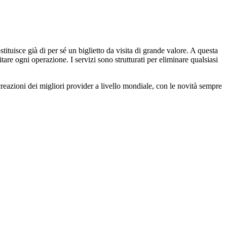
ituisce già di per sé un biglietto da visita di grande valore. A questa
litare ogni operazione. I servizi sono strutturati per eliminare qualsiasi
le creazioni dei migliori provider a livello mondiale, con le novità sempre