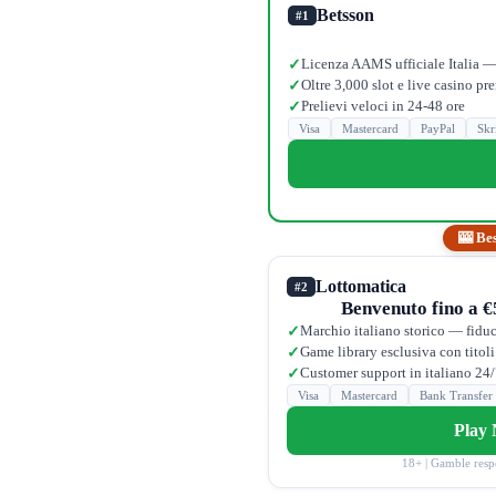
Betsson
#1
Licenza AAMS ufficiale Italia — 
✓
Oltre 3,000 slot e live casino p
✓
Prelievi veloci in 24-48 ore
✓
Visa
Mastercard
PayPal
Skri
🎰 Be
Lottomatica
#2
Benvenuto fino a €
Marchio italiano storico — fidu
✓
Game library esclusiva con tito
✓
Customer support in italiano 24
✓
Visa
Mastercard
Bank Transfer
Play
18+ | Gamble resp