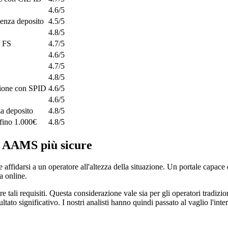
4.6/5
senza deposito
4.5/5
4.8/5
0 FS
4.7/5
4.6/5
4.7/5
4.8/5
zione con SPID
4.6/5
4.6/5
a deposito
4.8/5
fino 1.000€
4.8/5
n AAMS più sicure
e affidarsi a un operatore all'altezza della situazione. Un portale capace 
a online.
 tali requisiti. Questa considerazione vale sia per gli operatori tradizion
ultato significativo. I nostri analisti hanno quindi passato al vaglio l'i