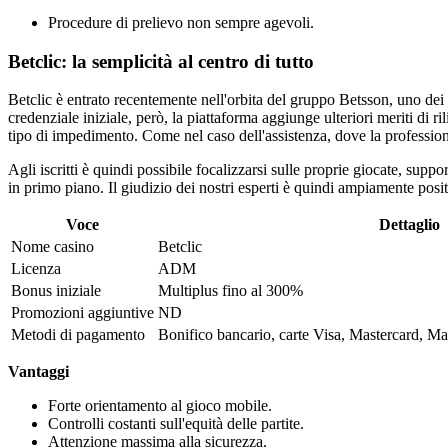
Procedure di prelievo non sempre agevoli.
Betclic: la semplicità al centro di tutto
Betclic è entrato recentemente nell'orbita del gruppo Betsson, uno dei c
credenziale iniziale, però, la piattaforma aggiunge ulteriori meriti di ri
tipo di impedimento. Come nel caso dell'assistenza, dove la profession
Agli iscritti è quindi possibile focalizzarsi sulle proprie giocate, suppo
in primo piano. Il giudizio dei nostri esperti è quindi ampiamente posi
Voce
Dettaglio
Nome casino
Betclic
Licenza
ADM
Bonus iniziale
Multiplus fino al 300%
Promozioni aggiuntive
ND
Metodi di pagamento
Bonifico bancario, carte Visa, Mastercard, Mae
Vantaggi
Forte orientamento al gioco mobile.
Controlli costanti sull'equità delle partite.
Attenzione massima alla sicurezza.