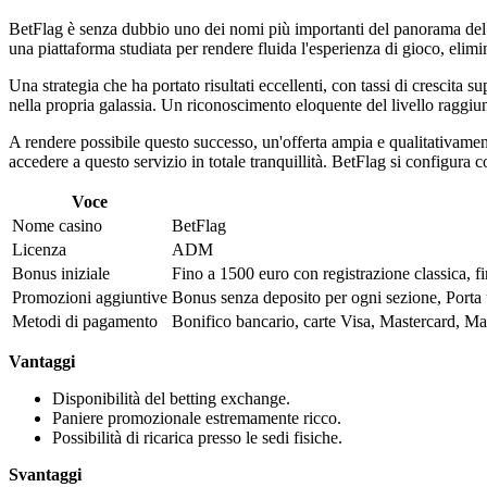
BetFlag è senza dubbio uno dei nomi più importanti del panorama del gi
una piattaforma studiata per rendere fluida l'esperienza di gioco, elim
Una strategia che ha portato risultati eccellenti, con tassi di crescit
nella propria galassia. Un riconoscimento eloquente del livello raggiun
A rendere possibile questo successo, un'offerta ampia e qualitativamente
accedere a questo servizio in totale tranquillità. BetFlag si configura 
Voce
Nome casino
BetFlag
Licenza
ADM
Bonus iniziale
Fino a 1500 euro con registrazione classica, f
Promozioni aggiuntive
Bonus senza deposito per ogni sezione, Porta
Metodi di pagamento
Bonifico bancario, carte Visa, Mastercard, Mae
Vantaggi
Disponibilità del betting exchange.
Paniere promozionale estremamente ricco.
Possibilità di ricarica presso le sedi fisiche.
Svantaggi