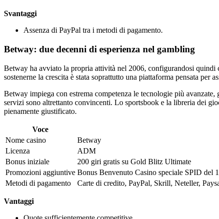
Svantaggi
Assenza di PayPal tra i metodi di pagamento.
Betway: due decenni di esperienza nel gambling
Betway ha avviato la propria attività nel 2006, configurandosi quindi 
sostenerne la crescita è stata soprattutto una piattaforma pensata per as
Betway impiega con estrema competenza le tecnologie più avanzate, gara
servizi sono altrettanto convincenti. Lo sportsbook e la libreria dei g
pienamente giustificato.
Voce
Nome casino
Betway
Licenza
ADM
Bonus iniziale
200 giri gratis su Gold Blitz Ultimate
Promozioni aggiuntive
Bonus Benvenuto Casino speciale SPID del 
Metodi di pagamento
Carte di credito, PayPal, Skrill, Neteller, 
Vantaggi
Quote sufficientemente competitive.