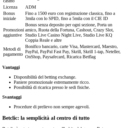
casino
Licenza
ADM
Bonus
Fino a 1500 euro con registrazione classica, fino a
iniziale
3mila con lo SPID, fino a 5mila con il CIE ID
Bonus senza deposito per ogni sezione, Porta un
Promozioni
amico, Ruota della Fortuna, Cashout, Crazy Slot,
aggiuntive
Studio Live Casino Night Live, Studio Live KQ
Coppia Reale e altre
Bonifico bancario, carte Visa, Mastercard, Maestro,
Metodi di
PayPal, PayPal Fast Pay, Skrill, Skrill 1-tap, Neteller,
pagamento
OnShop, Paysafecard, Ricarica Betflag
Vantaggi
Disponibilità del betting exchange.
Paniere promozionale estremamente ricco.
Possibilità di ricarica presso le sedi fisiche.
Svantaggi
Procedure di prelievo non sempre agevoli.
Betclic: la semplicità al centro di tutto