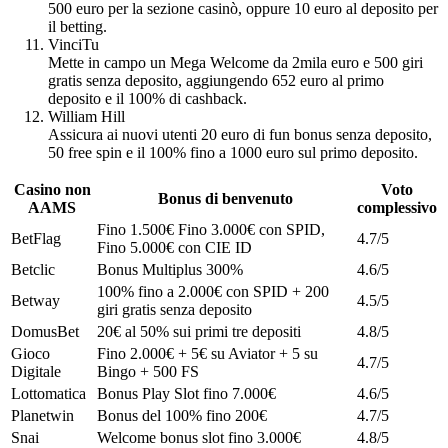
500 euro per la sezione casinò, oppure 10 euro al deposito per
il betting.
VinciTu
Mette in campo un Mega Welcome da 2mila euro e 500 giri
gratis senza deposito, aggiungendo 652 euro al primo
deposito e il 100% di cashback.
William Hill
Assicura ai nuovi utenti 20 euro di fun bonus senza deposito,
50 free spin e il 100% fino a 1000 euro sul primo deposito.
Casino non
Voto
Bonus di benvenuto
AAMS
complessivo
Fino 1.500€ Fino 3.000€ con SPID,
BetFlag
4.7/5
Fino 5.000€ con CIE ID
Betclic
Bonus Multiplus 300%
4.6/5
100% fino a 2.000€ con SPID + 200
Betway
4.5/5
giri gratis senza deposito
DomusBet
20€ al 50% sui primi tre depositi
4.8/5
Gioco
Fino 2.000€ + 5€ su Aviator + 5 su
4.7/5
Digitale
Bingo + 500 FS
Lottomatica
Bonus Play Slot fino 7.000€
4.6/5
Planetwin
Bonus del 100% fino 200€
4.7/5
Snai
Welcome bonus slot fino 3.000€
4.8/5