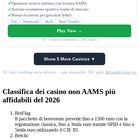
Operatore storico italiano con licenza AAMS
✓
Sezione scommesse sportive leader di mercato
✓
Bonus ricorrenti per giocatori fedeli
✓
Visa
Mastercard
Skrill
Bank Transfer
Play Now →
18+ | Gamble responsibly | T&C Apply
Show 5 More Casinos ▼
18+ only. Gambling can be addictive — play responsibly. T&C apply.
BeGambleAware.org
Classifica dei casino non AAMS più
affidabili del 2026
BetFlag
Il pacchetto di benvenuto prevede fino a 1500 euro con la
registrazione classica, fino a 3mila euro tramite SPID e fino a
5mila euro utilizzando il CIE ID.
Betclic