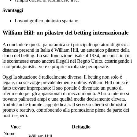
Svantaggi
Layout grafico piuttosto spartano.
William Hill: un pilastro del betting internazionale
A concludere questa panoramica sui principali operatori di gioco a
distanza presenti in Italia è William Hill, un autentico pilastro della
storia del betting. La sua fondazione risale al 1934, un'epoca in cui
le scommesse erano ancora illegali nel Regno Unito, costringendo i
suoi protagonisti a vere e proprie acrobazie per operare.
Oggi la situazione è radicalmente diversa. Il betting non solo è
legale, ma si svolge prevalentemente online. William Hill non si è
fatto trovare impreparato: il suo portale è diventato un punto di
riferimento per gli appassionati di mezzo mondo. Al suo interno si
trovano palinsesti ampi e una qualità media decisamente elevata,
fruibili anche tramite l'app dedicata. Il servizio clienti si dimostra
pronto e reattivo, contribuendo alla promozione piena da parte dei
nostri esperti.
Voce
Dettaglio
Nome
William Hill