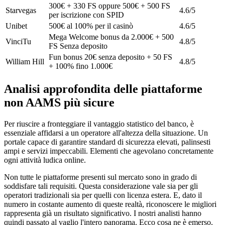
300€ + 330 FS oppure 500€ + 500 FS
Starvegas
4.6/5
per iscrizione con SPID
Unibet
500€ al 100% per il casinò
4.6/5
Mega Welcome bonus da 2.000€ + 500
VinciTu
4.8/5
FS Senza deposito
Fun bonus 20€ senza deposito + 50 FS
William Hill
4.8/5
+ 100% fino 1.000€
Analisi approfondita delle piattaforme
non AAMS più sicure
Per riuscire a fronteggiare il vantaggio statistico del banco, è
essenziale affidarsi a un operatore all'altezza della situazione. Un
portale capace di garantire standard di sicurezza elevati, palinsesti
ampi e servizi impeccabili. Elementi che agevolano concretamente
ogni attività ludica online.
Non tutte le piattaforme presenti sul mercato sono in grado di
soddisfare tali requisiti. Questa considerazione vale sia per gli
operatori tradizionali sia per quelli con licenza estera. E, dato il
numero in costante aumento di queste realtà, riconoscere le migliori
rappresenta già un risultato significativo. I nostri analisti hanno
quindi passato al vaglio l'intero panorama. Ecco cosa ne è emerso.