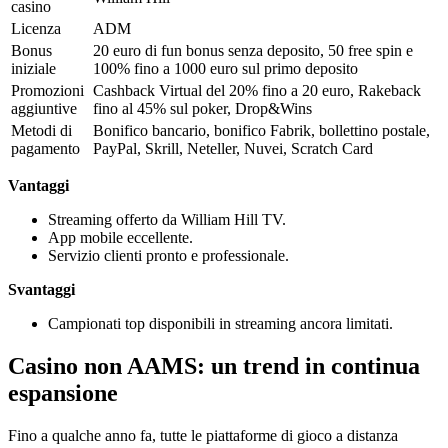
casino
Licenza
ADM
Bonus
20 euro di fun bonus senza deposito, 50 free spin e
iniziale
100% fino a 1000 euro sul primo deposito
Promozioni
Cashback Virtual del 20% fino a 20 euro, Rakeback
aggiuntive
fino al 45% sul poker, Drop&Wins
Metodi di
Bonifico bancario, bonifico Fabrik, bollettino postale,
pagamento
PayPal, Skrill, Neteller, Nuvei, Scratch Card
Vantaggi
Streaming offerto da William Hill TV.
App mobile eccellente.
Servizio clienti pronto e professionale.
Svantaggi
Campionati top disponibili in streaming ancora limitati.
Casino non AAMS: un trend in continua
espansione
Fino a qualche anno fa, tutte le piattaforme di gioco a distanza