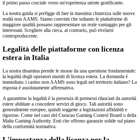
il primo passo cruciale verso un'esperienza utente gratificante.
La nostra guida si prefigge di fare la massima chiarezza sulle nuove
realtà non AAMS. Siamo convinti che soltanto le piattaforme di
maggiore qualità possano rappresentare un reale vantaggio per gli
interessati. Scegliere alla cieca, al contrario, può rivelarsi
controproducente.
Legalità delle piattaforme con licenza
estera in Italia
La nostra disamina prende le mosse da una questione fondamentale:
la legalità degli operatori muniti di licenza estera. La domanda è
immediata: i casino non AAMS sono legali nel territorio italiano? La
risposta è assolutamente affermativa.
A garantirne la legalità è la presenza di permessi rilasciati da autorità
estere abilitate a concedere servizi di gioco. Tali autorità sono
generalmente europee, quindi soggette a legislazioni affidabili e
rigorose. Come nel caso del Curacao Gaming Control Board o della
Malta Gaming Authority. Enti che offrono garanzie solide sul piano
della conformità normativa.
L'importanza della licenza per la