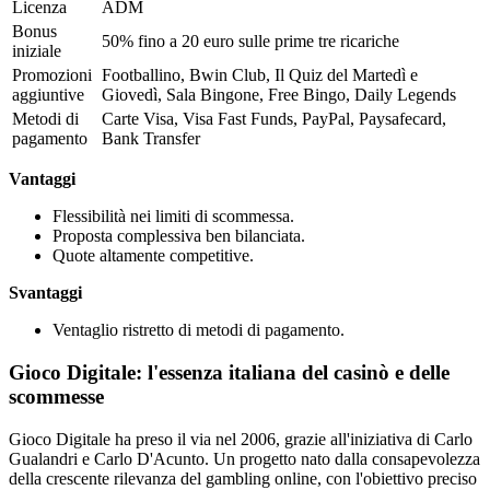
Licenza
ADM
Bonus
50% fino a 20 euro sulle prime tre ricariche
iniziale
Promozioni
Footballino, Bwin Club, Il Quiz del Martedì e
aggiuntive
Giovedì, Sala Bingone, Free Bingo, Daily Legends
Metodi di
Carte Visa, Visa Fast Funds, PayPal, Paysafecard,
pagamento
Bank Transfer
Vantaggi
Flessibilità nei limiti di scommessa.
Proposta complessiva ben bilanciata.
Quote altamente competitive.
Svantaggi
Ventaglio ristretto di metodi di pagamento.
Gioco Digitale: l'essenza italiana del casinò e delle
scommesse
Gioco Digitale ha preso il via nel 2006, grazie all'iniziativa di Carlo
Gualandri e Carlo D'Acunto. Un progetto nato dalla consapevolezza
della crescente rilevanza del gambling online, con l'obiettivo preciso