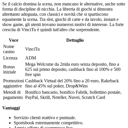
Se il calcio domina la scena, non mancano le alternative, anche sotto
forma di discipline di nicchia. La libreria di giochi si dimostra
altrettanto adeguata, con classici e novità che si spartiscono
equamente la scena. Tra slot, giochi di carte e da tavolo, instant e
show game, gli utenti trovano numerosi motivi di interesse. La forte
crescita di VinciTu è quindi tutt'altro che sorprendente.
Voce
Dettaglio
Nome
VinciTu
casino
Licenza
ADM
Mega Welcome da 2mila euro senza deposito, fino a
Bonus
625 sul primo deposito, cashback fino al 100% e 500
iniziale
free spin
Promozioni
Cashback Virtual del 20% fino a 20 euro, Rakeback
aggiuntive
fino al 45% sul poker, Drop&Wins
Metodi di
Bonifico bancario, bonifico Fabrik, bollettino postale,
pagamento
PayPal, Skrill, Neteller, Nuvei, Scratch Card
Vantaggi
Servizio clienti reattivo e puntuale.
Sportsbook estremamente competitivo.
Ampia offerta di scommesse live.