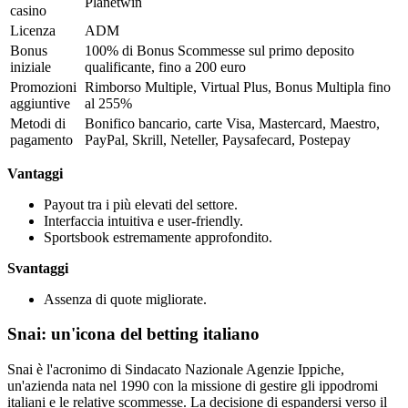
Planetwin
casino
Licenza
ADM
Bonus
100% di Bonus Scommesse sul primo deposito
iniziale
qualificante, fino a 200 euro
Promozioni
Rimborso Multiple, Virtual Plus, Bonus Multipla fino
aggiuntive
al 255%
Metodi di
Bonifico bancario, carte Visa, Mastercard, Maestro,
pagamento
PayPal, Skrill, Neteller, Paysafecard, Postepay
Vantaggi
Payout tra i più elevati del settore.
Interfaccia intuitiva e user-friendly.
Sportsbook estremamente approfondito.
Svantaggi
Assenza di quote migliorate.
Snai: un'icona del betting italiano
Snai è l'acronimo di Sindacato Nazionale Agenzie Ippiche,
un'azienda nata nel 1990 con la missione di gestire gli ippodromi
italiani e le relative scommesse. La decisione di espandersi verso il