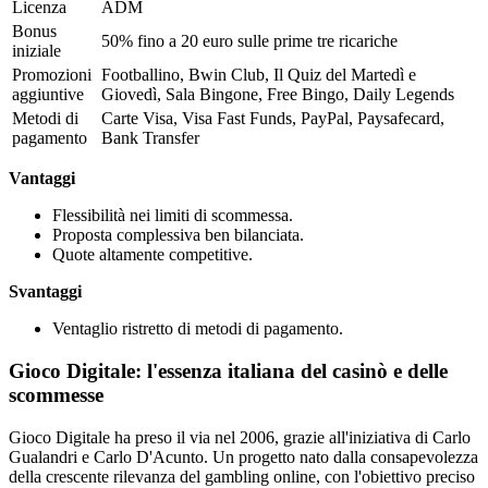
Licenza
ADM
Bonus
50% fino a 20 euro sulle prime tre ricariche
iniziale
Promozioni
Footballino, Bwin Club, Il Quiz del Martedì e
aggiuntive
Giovedì, Sala Bingone, Free Bingo, Daily Legends
Metodi di
Carte Visa, Visa Fast Funds, PayPal, Paysafecard,
pagamento
Bank Transfer
Vantaggi
Flessibilità nei limiti di scommessa.
Proposta complessiva ben bilanciata.
Quote altamente competitive.
Svantaggi
Ventaglio ristretto di metodi di pagamento.
Gioco Digitale: l'essenza italiana del casinò e delle
scommesse
Gioco Digitale ha preso il via nel 2006, grazie all'iniziativa di Carlo
Gualandri e Carlo D'Acunto. Un progetto nato dalla consapevolezza
della crescente rilevanza del gambling online, con l'obiettivo preciso