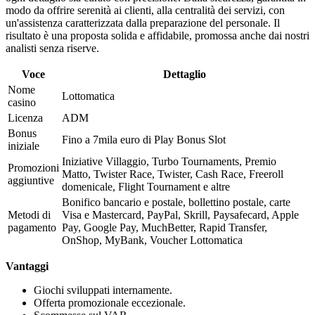
modo da offrire serenità ai clienti, alla centralità dei servizi, con
un'assistenza caratterizzata dalla preparazione del personale. Il
risultato è una proposta solida e affidabile, promossa anche dai nostri
analisti senza riserve.
Voce
Dettaglio
Nome
Lottomatica
casino
Licenza
ADM
Bonus
Fino a 7mila euro di Play Bonus Slot
iniziale
Iniziative Villaggio, Turbo Tournaments, Premio
Promozioni
Matto, Twister Race, Twister, Cash Race, Freeroll
aggiuntive
domenicale, Flight Tournament e altre
Bonifico bancario e postale, bollettino postale, carte
Metodi di
Visa e Mastercard, PayPal, Skrill, Paysafecard, Apple
pagamento
Pay, Google Pay, MuchBetter, Rapid Transfer,
OnShop, MyBank, Voucher Lottomatica
Vantaggi
Giochi sviluppati internamente.
Offerta promozionale eccezionale.