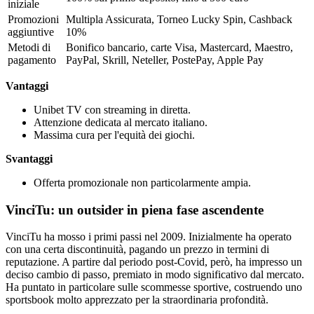
iniziale
Promozioni
Multipla Assicurata, Torneo Lucky Spin, Cashback
aggiuntive
10%
Metodi di
Bonifico bancario, carte Visa, Mastercard, Maestro,
pagamento
PayPal, Skrill, Neteller, PostePay, Apple Pay
Vantaggi
Unibet TV con streaming in diretta.
Attenzione dedicata al mercato italiano.
Massima cura per l'equità dei giochi.
Svantaggi
Offerta promozionale non particolarmente ampia.
VinciTu: un outsider in piena fase ascendente
VinciTu ha mosso i primi passi nel 2009. Inizialmente ha operato
con una certa discontinuità, pagando un prezzo in termini di
reputazione. A partire dal periodo post-Covid, però, ha impresso un
deciso cambio di passo, premiato in modo significativo dal mercato.
Ha puntato in particolare sulle scommesse sportive, costruendo uno
sportsbook molto apprezzato per la straordinaria profondità.