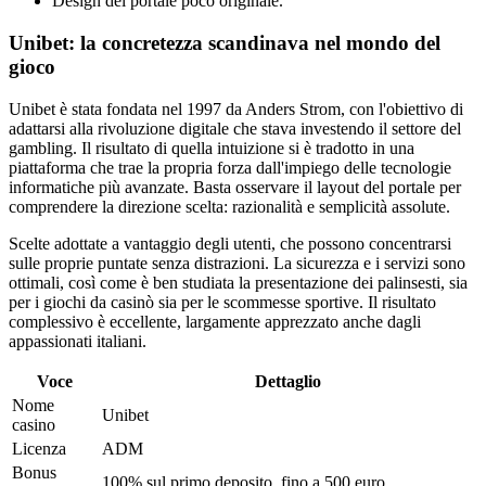
Design del portale poco originale.
Unibet: la concretezza scandinava nel mondo del
gioco
Unibet è stata fondata nel 1997 da Anders Strom, con l'obiettivo di
adattarsi alla rivoluzione digitale che stava investendo il settore del
gambling. Il risultato di quella intuizione si è tradotto in una
piattaforma che trae la propria forza dall'impiego delle tecnologie
informatiche più avanzate. Basta osservare il layout del portale per
comprendere la direzione scelta: razionalità e semplicità assolute.
Scelte adottate a vantaggio degli utenti, che possono concentrarsi
sulle proprie puntate senza distrazioni. La sicurezza e i servizi sono
ottimali, così come è ben studiata la presentazione dei palinsesti, sia
per i giochi da casinò sia per le scommesse sportive. Il risultato
complessivo è eccellente, largamente apprezzato anche dagli
appassionati italiani.
Voce
Dettaglio
Nome
Unibet
casino
Licenza
ADM
Bonus
100% sul primo deposito, fino a 500 euro