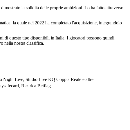
mostrato la solidità delle proprie ambizioni. Lo ha fatto attraverso
omatica, la quale nel 2022 ha completato l'acquisizione, integrandolo
 di questo tipo disponibili in Italia. I giocatori possono quindi
 nella nostra classifica.
no Night Live, Studio Live KQ Coppia Reale e altre
aysafecard, Ricarica Betflag