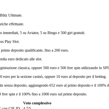
 Blitz Ultimate.
riche effettuate.
o immediati, 5 su Aviator, 5 su Bingo e 500 giri gratuiti.
nus Play Slot.
rimo deposito qualificante, fino a 200 euro.
mila euro dedicato alle slot.
registrazione classica, oppure 500 euro e 500 free spin utilizzando lo SP
00 euro per la sezione casinò, oppure 10 euro al deposito per il betting.
s senza deposito, aggiungendo 652 euro al primo deposito e il 100% d
0 free spin e il 100% fino a 1000 euro sul primo deposito.
Voto complessivo
€ con CIE ID
4.7/5