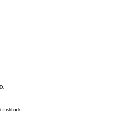
ID.
i cashback.