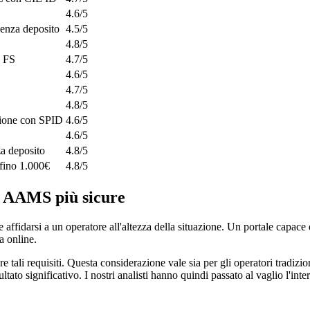
4.6/5
senza deposito
4.5/5
4.8/5
0 FS
4.7/5
4.6/5
4.7/5
4.8/5
zione con SPID
4.6/5
4.6/5
a deposito
4.8/5
fino 1.000€
4.8/5
n AAMS più sicure
e affidarsi a un operatore all'altezza della situazione. Un portale capace 
a online.
 tali requisiti. Questa considerazione vale sia per gli operatori tradizion
ultato significativo. I nostri analisti hanno quindi passato al vaglio l'i