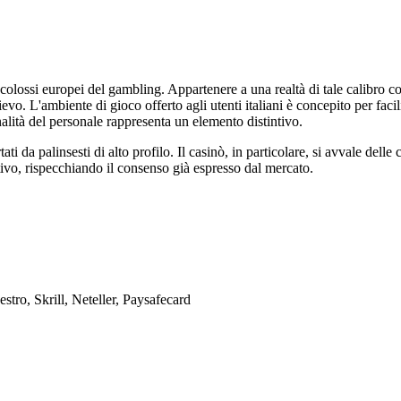
olossi europei del gambling. Appartenere a una realtà di tale calibro cost
lievo. L'ambiente di gioco offerto agli utenti italiani è concepito per faci
alità del personale rappresenta un elemento distintivo.
rtati da palinsesti di alto profilo. Il casinò, in particolare, si avvale del
tivo, rispecchiando il consenso già espresso dal mercato.
stro, Skrill, Neteller, Paysafecard