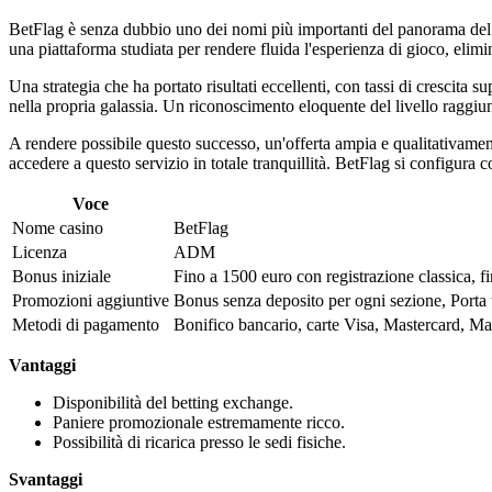
BetFlag è senza dubbio uno dei nomi più importanti del panorama del gi
una piattaforma studiata per rendere fluida l'esperienza di gioco, elim
Una strategia che ha portato risultati eccellenti, con tassi di crescit
nella propria galassia. Un riconoscimento eloquente del livello raggiun
A rendere possibile questo successo, un'offerta ampia e qualitativamente
accedere a questo servizio in totale tranquillità. BetFlag si configura 
Voce
Nome casino
BetFlag
Licenza
ADM
Bonus iniziale
Fino a 1500 euro con registrazione classica, f
Promozioni aggiuntive
Bonus senza deposito per ogni sezione, Porta
Metodi di pagamento
Bonifico bancario, carte Visa, Mastercard, Mae
Vantaggi
Disponibilità del betting exchange.
Paniere promozionale estremamente ricco.
Possibilità di ricarica presso le sedi fisiche.
Svantaggi