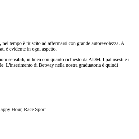
, nel tempo è riuscito ad affermarsi con grande autorevolezza. A
ati è evidente in ogni aspetto.
i sensibili, in linea con quanto richiesto da ADM. I palinsesti e i
ile. L'inserimento di Betway nella nostra graduatoria è quindi
Happy Hour, Race Sport