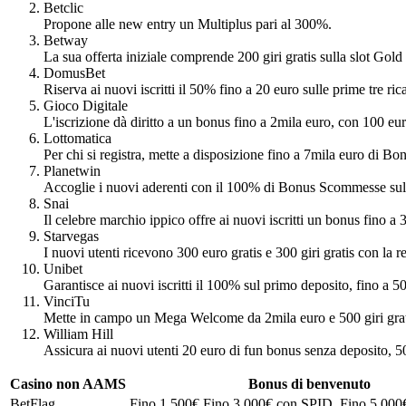
Betclic
Propone alle new entry un Multiplus pari al 300%.
Betway
La sua offerta iniziale comprende 200 giri gratis sulla slot Gold
DomusBet
Riserva ai nuovi iscritti il 50% fino a 20 euro sulle prime tre rica
Gioco Digitale
L'iscrizione dà diritto a un bonus fino a 2mila euro, con 100 eur
Lottomatica
Per chi si registra, mette a disposizione fino a 7mila euro di Bo
Planetwin
Accoglie i nuovi aderenti con il 100% di Bonus Scommesse sul p
Snai
Il celebre marchio ippico offre ai nuovi iscritti un bonus fino a 3
Starvegas
I nuovi utenti ricevono 300 euro gratis e 300 giri gratis con la 
Unibet
Garantisce ai nuovi iscritti il 100% sul primo deposito, fino a 5
VinciTu
Mette in campo un Mega Welcome da 2mila euro e 500 giri grati
William Hill
Assicura ai nuovi utenti 20 euro di fun bonus senza deposito, 5
Casino non AAMS
Bonus di benvenuto
BetFlag
Fino 1.500€ Fino 3.000€ con SPID, Fino 5.000